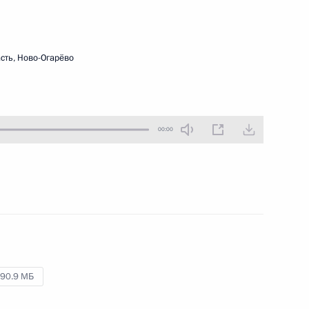
27 мая 2020 года
Аудио, 1 ч.
Владимир Путин провёл в режиме
сть, Ново-Огарёво
видеоконференции совещание
о состоянии рынка труда.
00:00
Совещание о ситуации
с паводками и пожарами
в регионах
26 мая 2020 года
Аудио, 26 мин.
90.9 МБ
Президент провёл в режиме