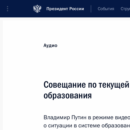
Президент России
События
Стру
Видеозаписи
Фотографии
Аудиозапи
Все материалы
Выступления
Совещан
Аудио
Показа
Совещание по текущей
образования
Совещание с постоянными
членами Совета
Владимир Путин в режиме виде
Безопасности
о ситуации в системе образован