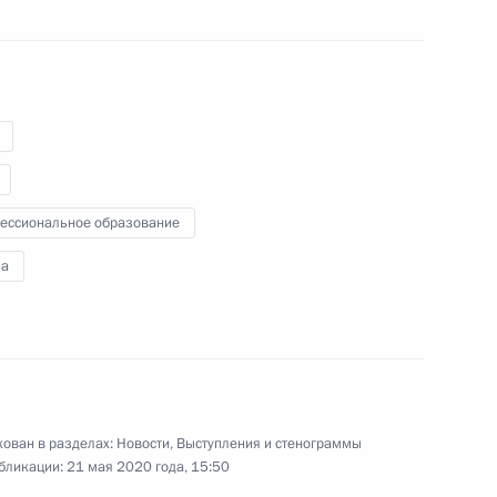
видеоконференции совещание
о ситуации с паводками
и пожарами в регионах.
ессиональное образование
а
обороны Сергеем Шойгу
ован в разделах:
Новости
,
Выступления и стенограммы
 Ново-Огарёво
бликации:
21 мая 2020 года, 15:50