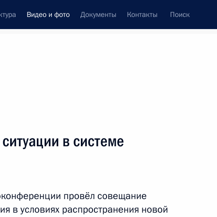
ктура
Видео и фото
Документы
Контакты
Поиск
си
ия, встречи
Встречи со СМИ
май, 2020
ть следующие материалы
 ситуации в системе
Совещание о ситуации
на рынке труда
оконференции провёл совещание
ия в условиях распространения новой