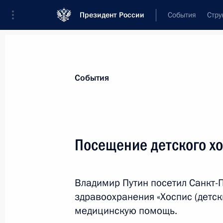
Президент России
События
Стру
Материалы по выбранной теме
События
Дети,
972 результата
Посещение детского хо
Показа
Владимир Путин посетил Санкт-
Президент встретился с будущими 
здравоохранения «Хоспис (детс
хореографии Севастополя
медицинскую помощь.
13 августа 2019 года, 21:40