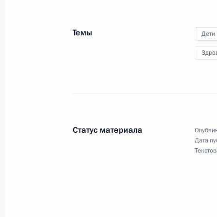
Участникам и гостям Международно
музыки «Детская новая волна – 20
Темы
Дети
29 мая 2019 года, 14:30
Здра
Посещение образовательного цент
10 мая 2019 года, 16:15
Статус материала
Опублик
Дата пу
Внесены изменения в закон о конт
Текстов
закупок, касающиеся участия в зак
отдыха детей
1 мая 2019 года, 15:30