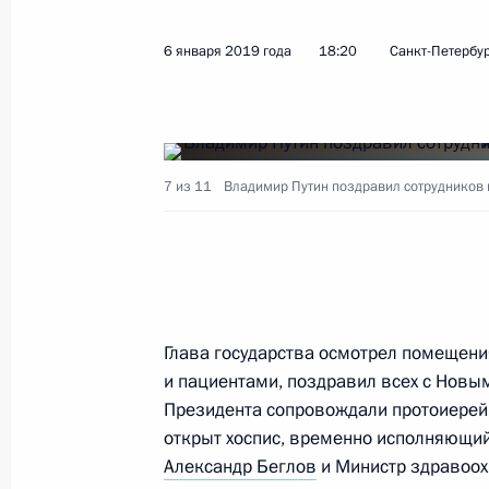
6 января 2019 года
18:20
Санкт-Петербу
Заседание попечительского совета 
6 августа 2019 года, 15:20
7 из 11
Владимир Путин поздравил сотрудников и
Посещение образовательного цент
6 августа 2019 года, 15:00
Глава государства осмотрел помещени
Внесены изменения в Семейный ко
и пациентами, поздравил всех с Новым
3 августа 2019 года, 09:20
Президента сопровождали протоиерей 
открыт хоспис, временно исполняющий
Александр Беглов
и Министр здравоо