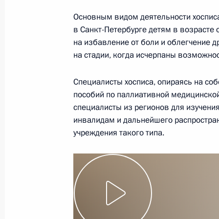
В закон внесены изменения, каса
Основным видом деятельности хоспи
об абонентском устройстве без ве
в Санкт-Петербурге детям в возрасте 
несовершеннолетнего
на избавление от боли и облегчение 
2 августа 2019 года, 22:40
на стадии, когда исчерпаны возможно
Специалисты хосписа, опираясь на соб
Внесены изменения в статью 180 У
пособий по паллиативной медицинской
кодекса
специалисты из регионов для изучени
инвалидам и дальнейшего распростра
26 июля 2019 года, 14:00
учреждения такого типа.
Встреча с многодетной семьёй Сыр
9 июля 2019 года, 18:40