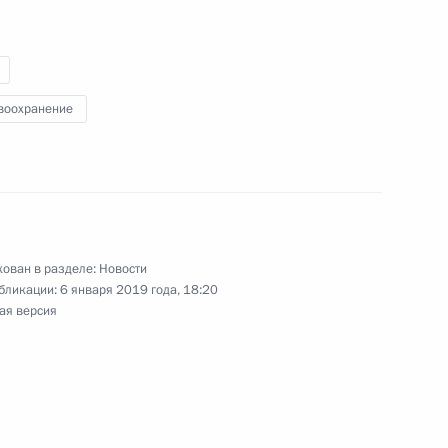
го конкурса популярной
19»
воохранение
ра «Сириус»
ован в разделе:
Новости
бликации:
6 января 2019 года, 18:20
рактной системе в сфере
ая версия
упках услуг по организации