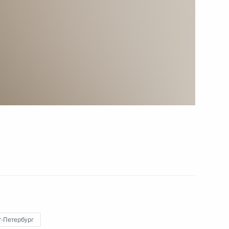
осударственной политики
вам ребёнка Анной
ения, касающиеся порядка
т-Петербург