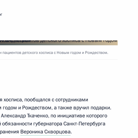
рг
фонда «Талант и успех»
 пациентов детского хосписа с Новым годом и Рождеством.
ра «Сириус»
я хосписа, пообщался с сотрудниками
декс
 годом и Рождеством, а также вручил подарки.
Александр Ткаченко, по инициативе которого
 обязанности губернатора Санкт-Петербурга
хранения
Вероника Скворцова
.