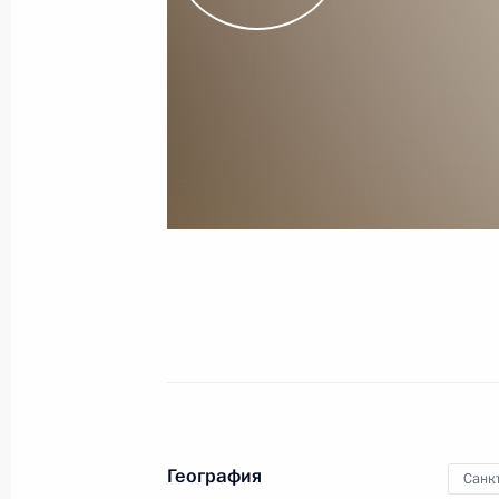
Заседание Совета по реализации г
в сфере защиты семьи и детей
4 июля 2019 года, 17:00
Встреча с Уполномоченным по пра
Кузнецовой
31 мая 2019 года, 14:45
В Семейный кодекс внесены измен
усыновления
29 мая 2019 года, 21:05
География
Санк