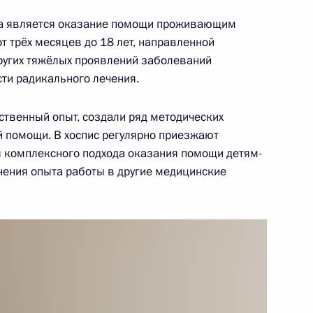
ющиеся получения сведений
са является оказание помощи проживающим
сти пропавшего
от трёх месяцев до 18 лет, направленной
других тяжёлых проявлений заболеваний
сти радикального лечения.
ственный опыт, создали ряд методических
головно-исполнительного
 помощи. В хоспис регулярно приезжают
я комплексного подхода оказания помощи детям-
нения опыта работы в другие медицинские
опятовых