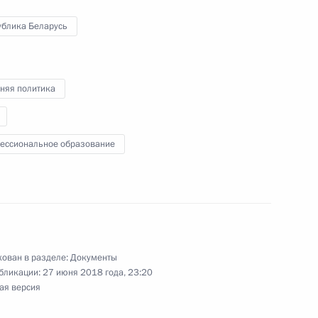
ублика Беларусь
«Сириус» и одарёнными
няя политика
ессиональное образование
»
ован в разделе:
Документы
тит образовательный центр
бликации:
27 июня 2018 года, 23:20
ая версия