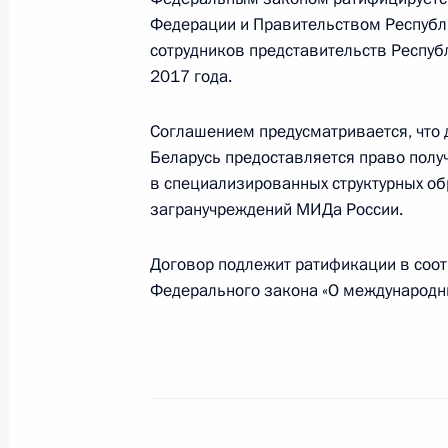
17 декабря 2018 года, 13:00
Федерации и Правительством Республи
сотрудников представительств Респуб
2017 года.
Президент поговорил по телефону 
одной из участниц проекта «Мечта
Соглашением предусматривается, что 
8 декабря 2018 года, 17:20
Беларусь предоставляется право полу
в специализированных структурных о
загранучреждений МИДа России.
Образован Совет по реализации го
Договор подлежит ратификации в соотв
в сфере защиты семьи и детей
Федерального закона «О международн
19 ноября 2018 года, 17:00
Подписан закон, сокращающий сро
о выдаче материнского капитала д