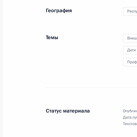
31 октября 2018 года, 11:25
География
Респ
Встреча с воспитанниками центра 
Темы
Внеш
детьми Индии
5 октября 2018 года, 13:30
Дети
Проф
Посещение детского центра «Океан
12 сентября 2018 года, 14:15
Статус материала
Опублик
1 сентября в Сочи Президент посе
Дата пу
«Сириус»
Текстов
31 августа 2018 года, 12:25