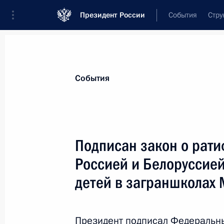
Президент России
События
Стру
Материалы по выбранной теме
События
Дети,
972 результата
Подписан закон о рат
Показа
Россией и Белоруссией
детей в заграншколах
Подписан закон, уточняющий основ
омбудсмена
Президент подписал Федеральн
28 декабря 2018 года, 12:00