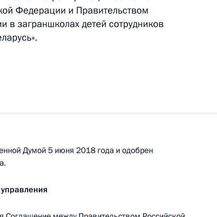
кой Федерации и Правительством
ии в заграншколах детей сотрудников
ларусь».
разовании
рмации, направленной
их к противоправным
енной Думой 5 июня 2018 года и одобрен
а.
осударственной политики
 управления
я Соглашение между Правительством Российской