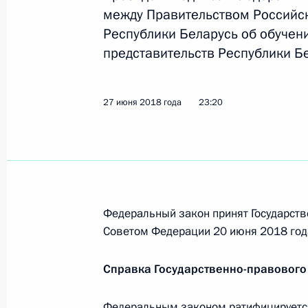
между Правительством Российс
Республики Беларусь об обучен
представительств Республики Бе
Внесены изменения в закон об об
25 декабря 2018 года, 19:20
27 июня 2018 года
23:20
Запрещено распространение инфо
на привлечение несовершеннолетн
действиям
18 декабря 2018 года, 16:40
Федеральный закон принят Государств
Советом Федерации 20 июня 2018 год
Заседание Совета по реализации г
Справка Государственно-правового
в сфере защиты семьи и детей
Федеральным законом ратифицируетс