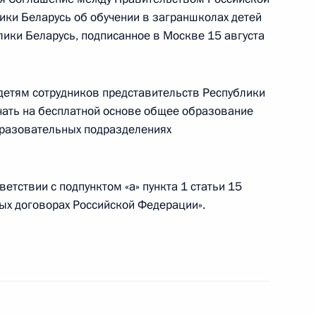
ки Беларусь об обучении в заграншколах детей
лики Беларусь, подписанное в Москве 15 августа
с Вероникой Макаровой,
й со мной»
детям сотрудников представительств Республики
чать на бесплатной основе общее образование
бразовательных подразделениях
сударственной политики
етствии с подпунктом «а» пункта 1 статьи 15
ых договорах Российской Федерации».
к принятия решения
о 15 дней