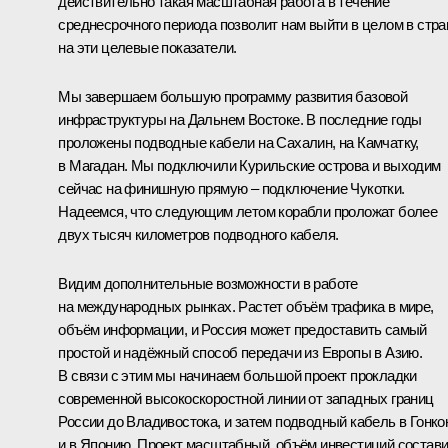
действительно такая масштабная работа в течение
среднесрочного периода позволит нам выйти в целом в стра
на эти целевые показатели.
Мы завершаем большую программу развития базовой
инфраструктуры на Дальнем Востоке. В последние годы
проложены подводные кабели на Сахалин, на Камчатку,
в Магадан. Мы подключили Курильские острова и выходим
сейчас на финишную прямую – подключение Чукотки.
Надеемся, что следующим летом корабли проложат более
двух тысяч километров подводного кабеля.
Видим дополнительные возможности в работе
на международных рынках. Растет объём трафика в мире,
объём информации, и Россия может предоставить самый
простой и надёжный способ передачи из Европы в Азию.
В связи с этим мы начинаем большой проект прокладки
современной высокоскоростной линии от западных границ
России до Владивостока, и затем подводный кабель в Гонко
и в Японию. Проект масштабный, объём инвестиций состави