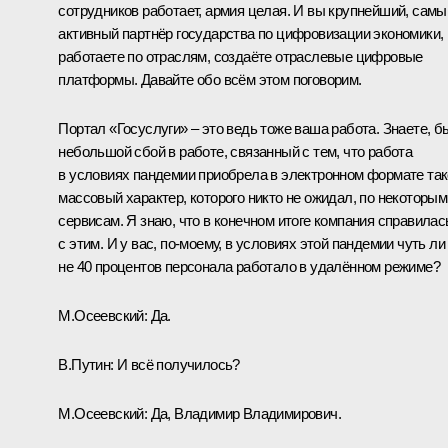
сотрудников работает, армия целая. И вы крупнейший, самы
активный партнёр государства по цифровизации экономики,
работаете по отраслям, создаёте отраслевые цифровые
платформы. Давайте обо всём этом поговорим.
Портал «Госуслуги» – это ведь тоже ваша работа. Знаете, б
небольшой сбой в работе, связанный с тем, что работа
в условиях пандемии приобрела в электронном формате та
массовый характер, которого никто не ожидал, по некоторым
сервисам. Я знаю, что в конечном итоге компания справилас
с этим. И у вас, по‑моему, в условиях этой пандемии чуть ли
не 40 процентов персонала работало в удалённом режиме?
М.Осеевский:
Да.
В.Путин:
И всё получилось?
М.Осеевский:
Да, Владимир Владимирович.