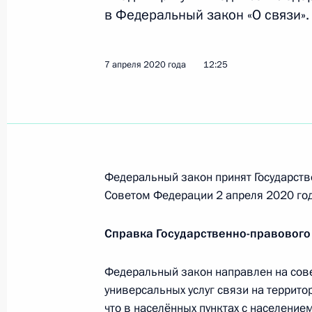
в Федеральный закон «О связи».
Встреча с главой Роскомнадзора 
7 апреля 2020 года
12:25
10 августа 2020 года, 14:05
Встреча с главой компании «Рост
5 августа 2020 года, 14:15
Федеральный закон принят Государств
Советом Федерации 2 апреля 2020 год
Указ о национальных целях развит
Справка Государственно-правового
21 июля 2020 года, 11:25
Федеральный закон направлен на сов
универсальных услуг связи на террит
что в населённых пунктах с населением