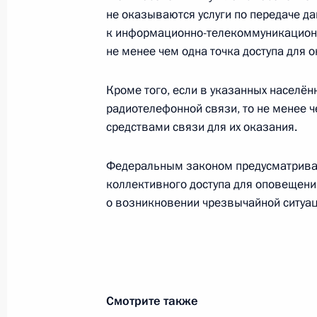
Перечень поручений по итогам сов
не оказываются услуги по передаче д
информационно-коммуникационных
к информационно-телекоммуникационн
не менее чем одна точка доступа для ок
3 июля 2020 года, 19:00
Кроме того, если в указанных населён
радиотелефонной связи, то не менее ч
Совещание по вопросам развития
средствами связи для их оказания.
коммуникационных технологий и с
10 июня 2020 года, 15:30
Федеральным законом предусматрива
коллективного доступа для оповещени
о возникновении чрезвычайной ситуац
Внесены изменения в закон об и
технологиях и о защите информац
8 июня 2020 года, 16:10
Смотрите также