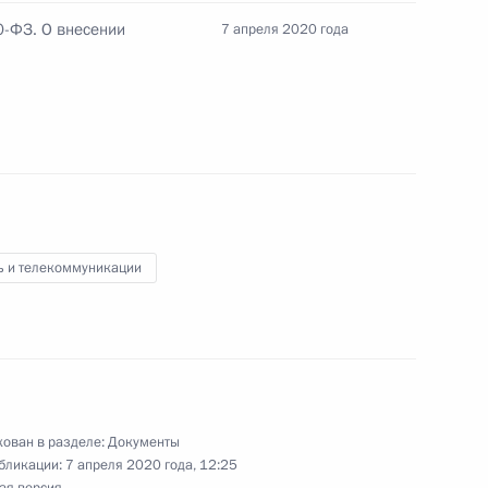
 совершенствование системы
0-ФЗ. О внесении
7 апреля 2020 года
и на территории России
кона о связи
ь и телекоммуникации
И и о связи
ован в разделе:
Документы
та по теме «Коммуникации,
бликации:
7 апреля 2020 года, 12:25