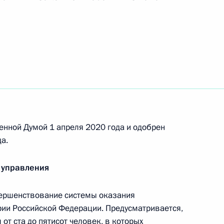
Андреем Липовым
елеком» Михаилом Осеевским
енной Думой 1 апреля 2020 года и одобрен
а.
ия России до 2030 года
 управления
ершенствование системы оказания
ории Российской Федерации. Предусматривается,
 от ста до пятисот человек, в которых