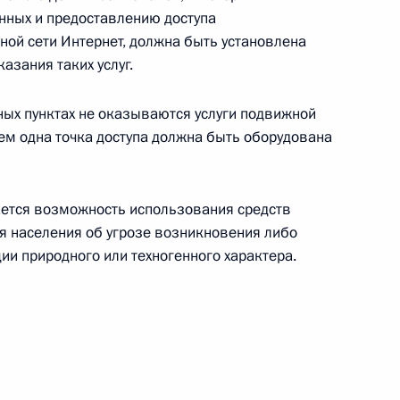
ещания по вопросу развития
анных и предоставлению доступа
 технологий и связи
ой сети Интернет, должна быть установлена
азания таких услуг.
ных пунктах не оказываются услуги подвижной
ем одна точка доступа должна быть оборудована
 информационно-
вязи
ется возможность использования средств
я населения об угрозе возникновения либо
ии природного или техногенного характера.
нформации, информационных
ии