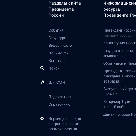
Разделы сайта
Информацион
Президента
ресурсы
России
Президента Ро
События
Президент России
Текущий ресурс
Структура
Конституция Росс
Видео и фото
Государственная
Документы
символика
Контакты
Обратиться к Пре
Поиск
Президент Росси
гражданам школь
возраста
Для СМИ
Виртуальный тур 
Кремлю
Подписаться
Владимир Путин 
Справочник
личный сайт
Дикая природа Ро
Версия для людей
с ограниченными
возможностями