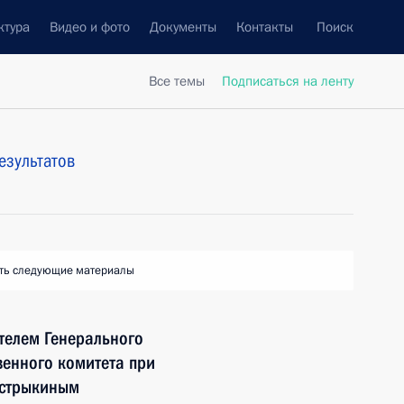
ктура
Видео и фото
Документы
Контакты
Поиск
Все темы
Подписаться на ленту
езультатов
ть следующие материалы
телем Генерального
венного комитета при
астрыкиным