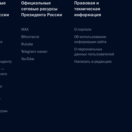
ные
Официальные
Правовая и
сетевые ресурсы
техническая
ссии
Президента России
информация
MAX
О портале
ВКонтакте
Об использовании
ии
информации сайта
Rutube
О персональных
Telegram-канал
данных пользователей
YouTube
зиденту
Написать в редакцию
и —
ного
по
—
ссии