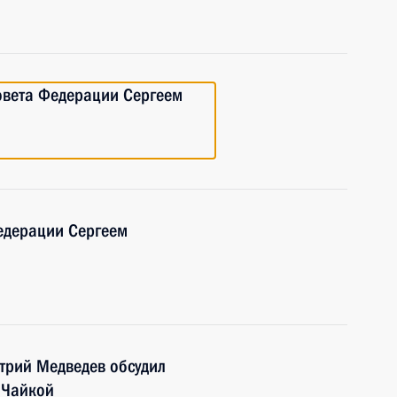
овета Федерации Сергеем
едерации Сергеем
трий Медведев обсудил
 Чайкой