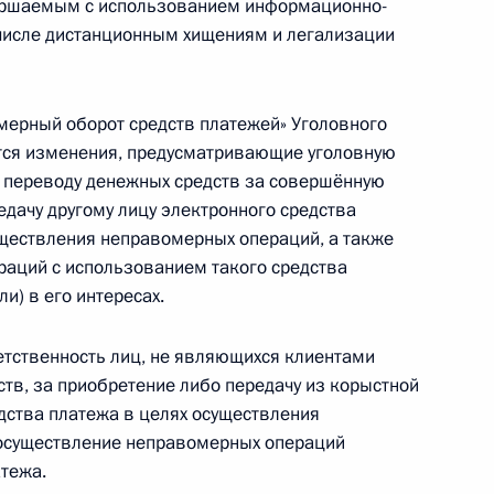
вершаемым с использованием информационно-
 числе дистанционным хищениям и легализации
госслужащими сведений
омерный оборот средств платежей» Уголовного
тся изменения, предусматривающие уголовную
о переводу денежных средств за совершённую
едачу другому лицу электронного средства
существления неправомерных операций, а также
аций с использованием такого средства
а Дмитрий Миронов посетил
и) в его интересах.
етственность лиц, не являющихся клиентами
тв, за приобретение либо передачу из корыстной
дства платежа в целях осуществления
 осуществление неправомерных операций
инга Юрием Чиханчиным
атежа.