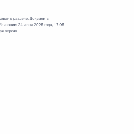
осетил КНР
ован в разделе:
Документы
бликации:
24 июня 2025 года, 17:05
ая версия
гацией Организационного
сведений о доходах
чение в федеральный