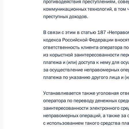
противодействия преступлениям, со
17 апреля 2026 года, 16:00
коммуникационных технологий, в том
преступных доходов.
Изменён порядок предоставления 
В связи с этим в статью 187 «Неправ
о доходах
кодекса Российской Федерации внося
ответственность клиента оператора п
28 декабря 2025 года, 20:20
из корыстной заинтересованности пер
платежа и (или) доступа к нему для о
за осуществление неправомерных опер
1–5 декабря помощник Президент
платежа по указанию другого лица и (ил
Вьетнам
Устанавливается также уголовная отв
5 декабря 2025 года, 20:00
оператора по переводу денежных средс
заинтересованности электронного сре
неправомерных операций, а также за
Встреча с главой Росфинмонитор
с использованием такого средства пл
8 июля 2025 года, 13:00