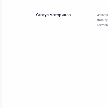
11–12 ноября Дмитрий Миронов п
Статус материала
Опублик
12 ноября 2024 года, 18:00
Дата пу
Текстов
Встреча Дмитрия Миронова с деле
отдела ЦК КПК
24 июня 2024 года, 18:00
Подписан закон о предоставлении 
и имуществе кандидатами на вклю
кадровый резерв
19 декабря 2023 года, 12:15