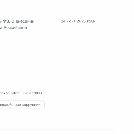
6-ФЗ. О внесении
24 июня 2025 года
са Российской
егацией Узбекистана
упции
й порядок проведения
 доходах, расходах,
оохранительные органы
ственного характера в целях
иводействие коррупции