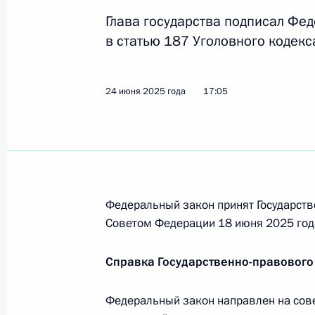
по противодействию незаконным 
Глава государства подписал Фе
в статью 187 Уголовного кодек
30 июня 2026 года, 19:00
24 июня 2025 года
17:05
Встреча Дмитрия Миронова с делег
22 июня 2026 года, 18:00
Подписан закон об изменении пор
Федеральный закон принят Государств
госслужащими сведений о доходах 
Советом Федерации 18 июня 2025 год
25 апреля 2026 года, 11:10
Справка Государственно-правового
Федеральный закон направлен на со
Помощник Президента Дмитрий Ми