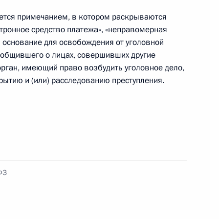
яется примечанием, в котором раскрываются
ктронное средство платежа», «неправомерная
я основание для освобождения от уголовной
чей группы
ообщившего о лицах, совершивших другие
финансовым операциям
орган, имеющий право возбудить уголовное дело,
рытию и (или) расследованию преступления.
нения, предусматривающие
 оборот электронных средств
ФЗ
 вопросам противодействия