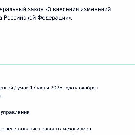
финансовым операциям
деральный закон «О внесении изменений
са Российской Федерации».
ацией Республики Узбекистан
ядка предоставления
енной Думой 17 июня 2025 года и одобрен
и расходах
а.
 управления
вершенствование правовых механизмов
ронов посетил Узбекистан