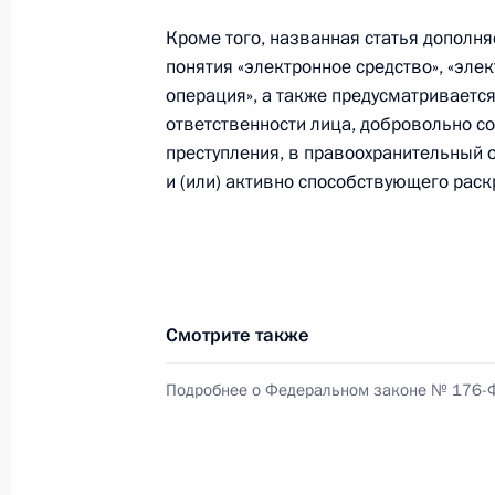
Кроме того, названная статья дополн
понятия «электронное средство», «эле
операция», а также предусматриваетс
Заседание межведомственной рабо
ответственности лица, добровольно с
по противодействию незаконным 
преступления, в правоохранительный 
26 июня 2025 года, 18:00
и (или) активно способствующего раск
В Уголовный кодекс внесены изме
ответственность за неправомерный
платежа
Смотрите также
24 июня 2025 года, 17:05
Подробнее о Федеральном законе № 176-
Встреча с делегацией Вьетнама по