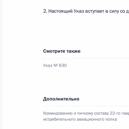
30 июля 2024 года, 13:45
2. Настоящий Указ вступает в силу со 
22-му истребительному авиационно
наименование «гвардейский»
29 июля 2024 года, 17:15
Смотрите также
Указ № 630
Командованию и личному составу 2
истребительного авиационного по
29 июля 2024 года, 17:15
Дополнительно
Командованию и личному составу 22-го гва
Выступление на встрече с главами 
истребительного авиационного полка
принимающих участие в празднова