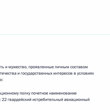
игаде присвоено почётное
денежной выплате
ную службу по контракту
ость и мужество, проявленные личным составом
течества и государственных интересов в условиях
ю:
ационному полку почетное наименование
о: 22 гвардейский истребительный авиационный
Ростех» Сергеем Чемезовым