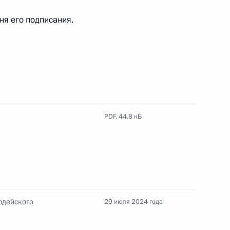
дня его подписания.
му полку присвоено почётное
PDF,
44.8 кБ
2-го гвардейского
лка
рдейского
29 июля 2024 года
иностранных делегаций,
нии Дня Военно-Морского