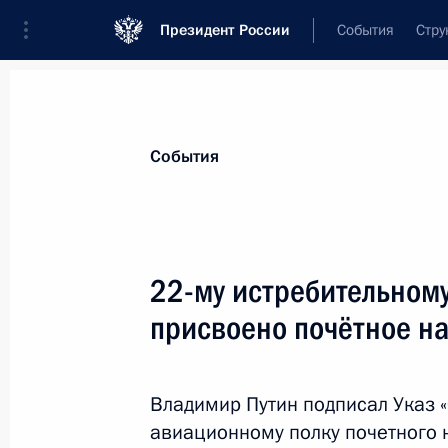
Президент России
События
Стру
Материалы по выбранной теме
События
Вооружённые Силы,
1869 результа
22-му истребительном
Показа
присвоено почётное н
314-му отдельному радиотехническ
назначения) присвоено почётное 
Владимир Путин подписал Указ 
авиационному полку почетного 
31 июля 2024 года, 15:15