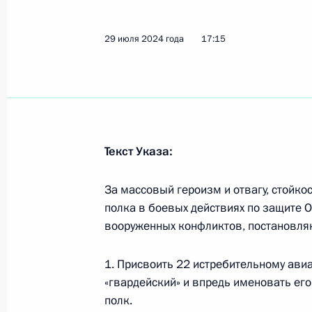
29 июля 2024 года
17:15
30-й отдельной мотострелковой бр
наименование «гвардейская»
31 июля 2024 года, 15:10
Текст Указа:
Подписан Указ о единовременной 
военнослужащим, проходящим воен
За массовый героизм и отвагу, стойк
в Вооружённых Силах России
полка в боевых действиях по защите О
вооруженных конфликтов, постановля
31 июля 2024 года, 10:20
1. Присвоить 22 истребительному ави
«гвардейский» и впредь именовать ег
Встреча с главой госкорпорации «
полк.