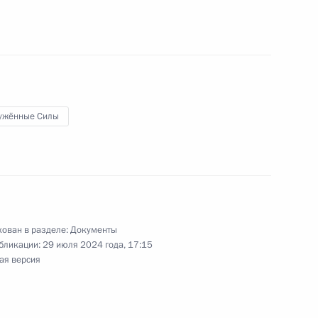
ужённые Силы
о-морского парада
ован в разделе:
Документы
бликации:
29 июля 2024 года, 17:15
ая версия
 военной службе внесены
инского учёта для лиц,