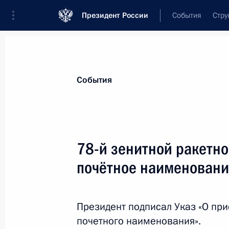
Президент России
События
Стру
Материалы по выбранной теме
События
Вооружённые Силы,
1869 результа
78-й зенитной ракетно
Показа
почётное наименовани
119-й ракетной бригаде присвоен
«гвардейская»
Президент подписал Указ «О пр
почетного наименования».
26 октября 2023 года, 15:15