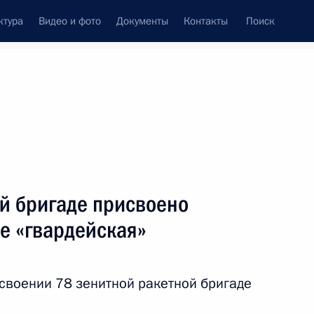
ктура
Видео и фото
Документы
Контакты
Поиск
Все темы
Подписаться на ленту
тов
й бригаде присвоено
ть следующие материалы
е «гвардейская»
о почётное наименование
исвоении 78 зенитной ракетной бригаде