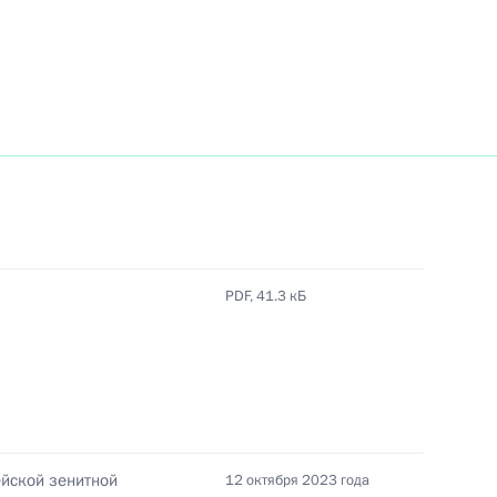
119 гвардейской ракетной
овёл тренировку
PDF,
41.3 кБ
 округа
ейской зенитной
12 октября 2023 года