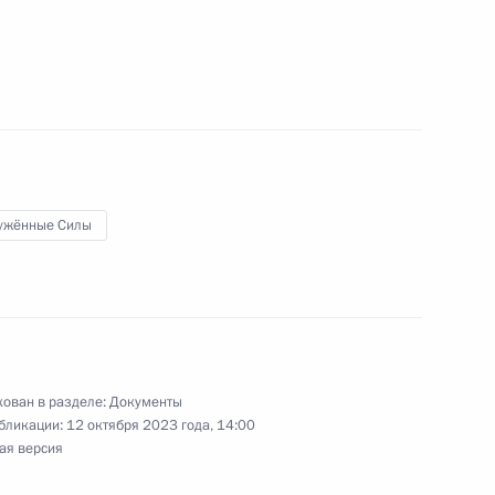
сам
рисвоено почётное
ужённые Силы
78 гвардейской зенитной
ован в разделе:
Документы
бликации:
12 октября 2023 года, 14:00
ая версия