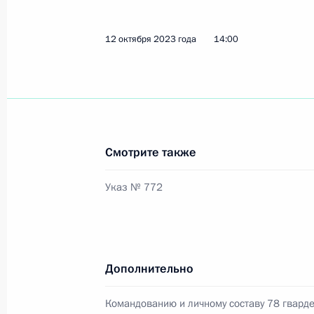
12 октября 2023 года
14:00
Командованию и личному составу 
бригады
26 октября 2023 года, 15:15
Смотрите также
Верховный Главнокомандующий пр
стратегических сил сдерживания
Указ № 772
25 октября 2023 года, 18:30
Дополнительно
Посещение штаба Южного военного
20 октября 2023 года, 01:20
Командованию и личному составу 78 гвард