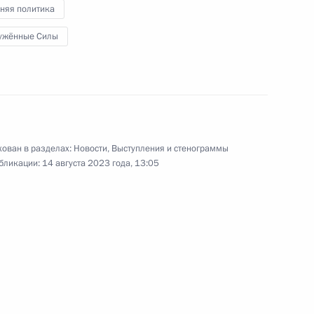
государственных наград
няя политика
ужённые Силы
2 августа 2023 года
Видео, 58 мин.
ован в разделах:
Новости
,
Выступления и стенограммы
бликации:
14 августа 2023 года, 13:05