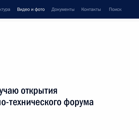
ктура
Видео и фото
Документы
Контакты
Поиск
си
ия, встречи
Встречи со СМИ
август, 2023
ть следующие материалы
учаю открытия
о-технического форума
Совещание по вопросам
развития строительной
отрасли