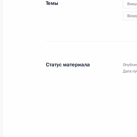
Правительства
Темы
Внеш
Воор
2 августа 2023 года
Видео, 44 мин.
Статус материала
Опублик
Дата пу