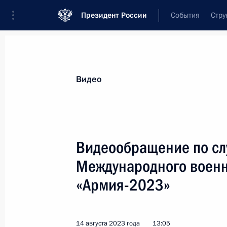
Президент России
События
Стру
Видеозаписи
Фотографии
Аудиозапи
Все материалы
Выступления
Совещан
Видео
Показа
Видеообращение по сл
Международного военн
Видеообращение по случаю
«Армия-2023»
открытия Международного военно-
технического форума
«Армия-2023»
14 августа 2023 года
13:05