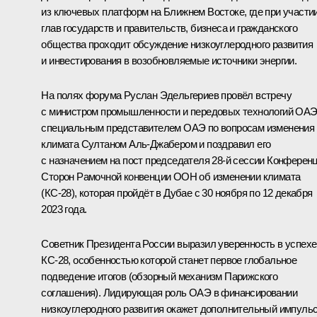
из ключевых платформ на Ближнем Востоке, где при участи
глав государств и правительств, бизнеса и гражданского
общества проходит обсуждение низкоуглеродного развития
и инвестирования в возобновляемые источники энергии.
На полях форума
Руслан Эдельгериев
провёл встречу
с министром промышленности и передовых технологий ОАЭ
специальным представителем ОАЭ по вопросам изменения
климата Султаном Аль-Джабером и поздравил его
с назначением на пост председателя 28-й сессии Конферен
Сторон Рамочной конвенции ООН об изменении климата
(КС-28), которая пройдёт в Дубае с 30 ноября по 12 декабря
2023 года.
Советник Президента России выразил уверенность в успехе
КС-28, особенностью которой станет первое глобальное
подведение итогов (обзорный механизм Парижского
соглашения). Лидирующая роль ОАЭ в финансировании
низкоуглеродного развития окажет дополнительный импуль