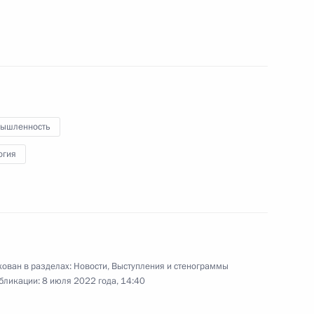
и обеспечением устойчивого
 2–5 статьи 10 Федерального
ышленность
одных территориях
огия
ади лесных пожаров
ован в разделах:
Новости
,
Выступления и стенограммы
бликации:
8 июля 2022 года, 14:40