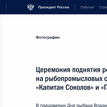
Президент России
События
Стру
Материалы по выбранной теме
Фотографии
Экология,
619 результатов
Церемония поднятия р
Показа
на рыбопромысловых с
«Капитан Соколов» и «
Установлена повышенная админист
за сброс мусора с транспортных ср
отведённых мест
В преддверии Дня рыбака Влад