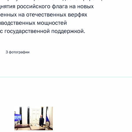
днятия российского флага на новых
енных на отечественных верфях
зводственных мощностей
с государственной поддержкой.
 совершенствование
и обращения с отходами
3 фотографии
флага на рыбопромысловых
тан Соколов» и «Гандвик-1»
чей группы по вопросам,