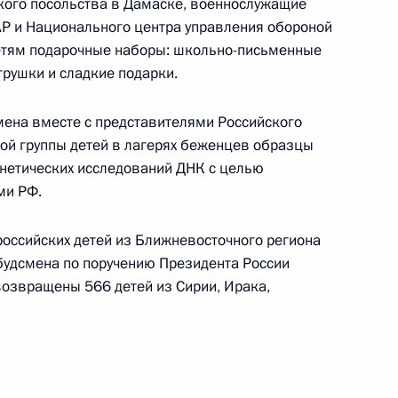
ского посольства в Дамаске, военнослужащие
ной выплате отдельным
Р и Национального центра управления обороной
дящих службу по контракту
етям подарочные наборы: школьно-письменные
грушки и сладкие подарки.
мена вместе с представителями Российского
гой группы детей в лагерях беженцев образцы
е о дополнительных мерах
нетических исследований ДНК с целью
бровольцев и сотрудников
ми РФ.
СВО
российских детей из Ближневосточного региона
будсмена по поручению Президента России
 возвращены 566 детей из Сирии, Ирака,
иальном заказе на оказание
слуг в социальной сфере