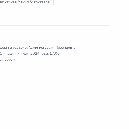
ва-Белова Мария Алексеевна
езидента на развитие
ован в разделе:
Администрация Президента
бликации:
7 июля 2024 года, 17:00
ая версия
действия господдержки
са
ва