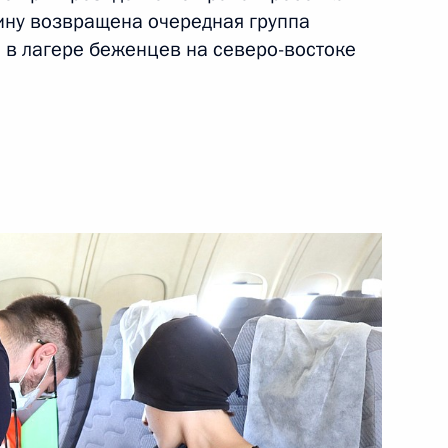
ину возвращена очередная группа
 в лагере беженцев на северо-востоке
ий открытие социального
раждан, получающих
получении двух пенсий
 детства, родители которых
е страховой выплаты в связи