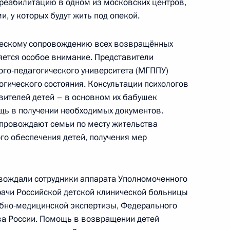
оссоединении 12-летней
реабилитацию в одном из московских центров,
и, у которых будут жить под опекой.
ческому сопровождению всех возвращённых
ляется особое внимание. Представители
ого-педагогического университета (МГППУ)
джета Фонда пенсионного
огического состояния. Консультации психологов
ской Федерации за 2023 год
вителей детей – в основном их бабушек
щь в получении необходимых документов.
провождают семьи по месту жительства
го обеспечения детей, получения мер
ри Президенте по правам
ащены 20 российских детей
вождали сотрудники аппарата Уполномоченного
рачи Российской детской клинической больницы
ебно-медицинской экспертизы, Федерального
а России. Помощь в возвращении детей