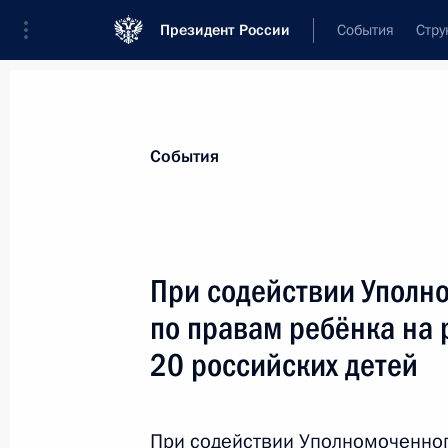
Президент России
События
Стру
Материалы по выбранной теме
События
Социальная сфера,
1806 результат
При содействии Уполн
Показа
по правам ребёнка на
20 российских детей
Перечень поручений по итогам сов
Правительства
При содействии Уполномоченног
22 июля 2024 года, 19:00