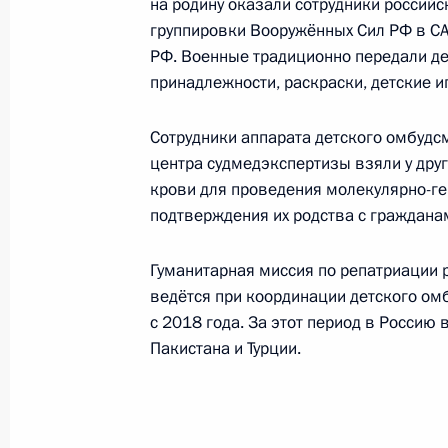
на родину оказали сотрудники россий
Указ о ежемесячной компенсацион
группировки Вооружённых Сил РФ в СА
категориям военнослужащих, прохо
РФ. Военные традиционно передали д
28 июня 2024 года, 14:00
принадлежности, раскраски, детские и
Cотрудники аппарата детского омбудс
центра судмедэкспертизы взяли у дру
Внесены изменения в распоряжени
крови для проведения молекулярно-ге
соцподдержки военнослужащих, до
подтверждения их родства с граждана
Росгвардии, отличившихся в ходе 
24 июня 2024 года, 15:50
Гуманитарная миссия по репатриации 
ведётся при координации детского ом
с 2018 года. За этот период в Россию
Внесены изменения в закон о соц
Пакистана и Турции.
государственных (муниципальных) у
22 июня 2024 года, 14:30