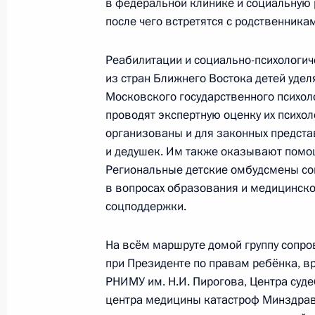
Мария Львова-Белова помогла в в
в федеральной клинике и социальную 
девочки с мамой с Украины
после чего встретятся с родственникам
8 июля 2024 года, 18:30
Реабилитации и социально-психологи
из стран Ближнего Востока детей уде
Московского государственного психол
Утверждён отчёт об исполнении бю
проводят экспертную оценку их психол
и социального страхования Россий
организованы и для законных предста
и дедушек. Им также оказывают помо
8 июля 2024 года, 17:00
Региональные детские омбудсмены со
в вопросах образования и медицинско
соцподдержки.
При содействии Уполномоченного п
ребёнка на родину из Сирии возвр
На всём маршруте домой группу сопро
7 июля 2024 года, 17:00
при Президенте по правам ребёнка, в
РНИМУ им. Н.И. Пирогова, Центра суд
центра медицины катастроф Минздрав