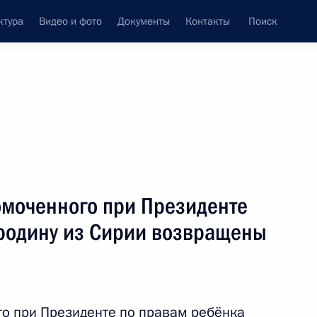
ктура
Видео и фото
Документы
Контакты
Поиск
Все темы
Подписаться на ленту
ов
омоченного при Президенте
ть следующие материалы
 родину из Сирии возвращены
ещания с членами
о при Президенте по правам ребёнка