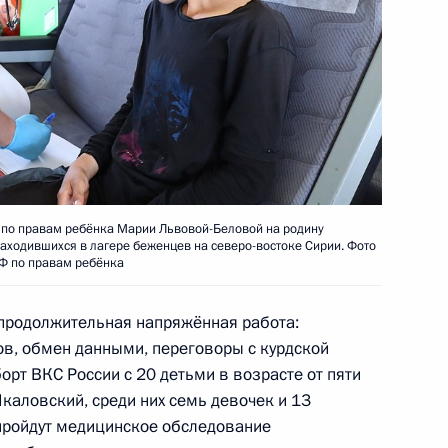
ям до 23 лет
ется ежегодная семейная
и более детей в возрасте
 по правам ребёнка Марии Львовой-Беловой на родину
находившихся в лагере беженцев на северо-востоке Сирии. Фото
Ф по правам ребёнка
продолжительная напряжённая работа:
ва
в, обмен данными, переговоры с курдской
орт ВКС России с 20 детьми в возрасте от пяти
каловский, среди них семь девочек и 13
пройдут медицинское обследование