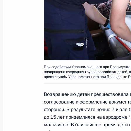
с гибелью военнослужащего его дет
13 июля 2024 года, 14:55
С 1 января 2026 года устанавлива
выплата гражданам, имеющим двух 
до 18 лет
При содействии Уполномоченного при Президенте
13 июля 2024 года, 14:40
возвращена очередная группа российских детей, 
пресс-службы Уполномоченного при Президенте Р
Возвращению детей предшествовала 
Совещание с членами Правительст
согласование и оформление документо
10 июля 2024 года, 17:05
стороной. В результате ночью 7 июля б
до 15 лет приземлился на аэродроме Ч
мальчиков. В ближайшее время дети 