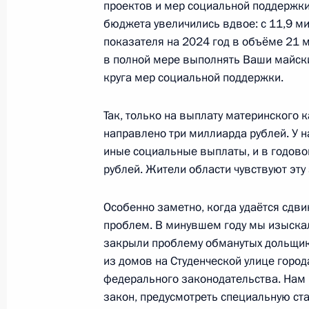
проектов и мер социальной поддержки
18 апреля 2024 года, 17:30
бюджета увеличились вдвое: с 11,9 ми
показателя на 2024 год в объёме 21 м
в полной мере выполнять Ваши майск
круга мер социальной поддержки.
Встреча с главой Республики Крым
18 апреля 2024 года, 17:15
Так, только на выплату материнского 
направлено три миллиарда рублей. У н
иные социальные выплаты, и в годово
Внесены изменения в Указ о мерах
рублей. Жители области чувствуют эту 
обязательного государственного с
граждан Российской Федерации, 
Особенно заметно, когда удаётся сдви
в добровольческих формированиях
проблем. В минувшем году мы изыска
закрыли проблему обманутых дольщико
16 апреля 2024 года, 15:10
из домов на Студенческой улице город
федерального законодательства. Нам
закон, предусмотреть специальную ста