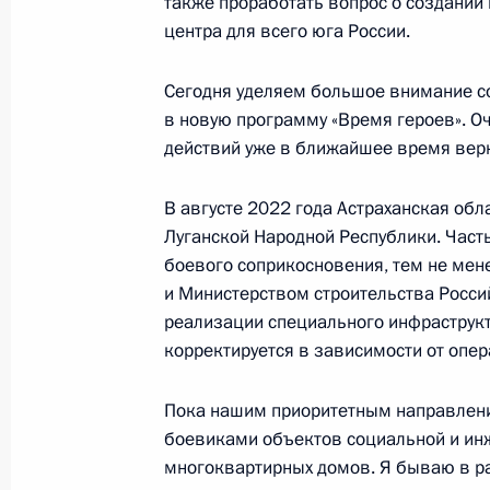
также проработать вопрос о создании
центра для всего юга России.
7 мая 2024 года, 18:40
Сегодня уделяем большое внимание с
в новую программу «Время героев». О
Заседание комиссии Госсовета по
действий уже в ближайшее время верн
политика»
3 мая 2024 года, 17:30
В августе 2022 года Астраханская об
Луганской Народной Республики. Часть
боевого соприкосновения, тем не мен
и Министерством строительства Росс
Заседание Комиссии по делам инв
реализации специального инфраструкту
23 апреля 2024 года, 14:00
корректируется в зависимости от опер
Пока нашим приоритетным направлен
Подписан закон, освобождающий н
боевиками объектов социальной и инж
многоквартирных домов. Я бываю в ра
от уплаты госпошлины за государс