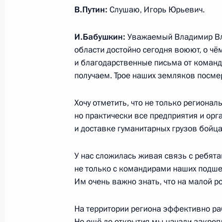
Подписан закон, предусматривающ
В.Путин:
Слушаю, Игорь Юрьевич.
членов семей умерших (погибших) 
Героев Российской Федерации и п
И.Бабушкин:
Уважаемый Владимир Вла
Славы
области достойно сегодня воюют, о ч
и благодарственные письма от команд
29 мая 2024 года, 15:25
получаем. Трое наших земляков посмер
Хочу отметить, что не только региона
Подписан закон, предусматриваю
но практически все предприятия и орг
должников по алиментным обязате
и доставке гуманитарных грузов бойц
29 мая 2024 года, 15:10
У нас сложилась живая связь с ребят
не только с командирами наших подше
Им очень важно знать, что на малой ро
Расширен перечень видов доходов,
обращено взыскание при исполнени
На территории региона эффективно ра
других органов и должностных лиц
Но ещё до открытия мы начали закреп