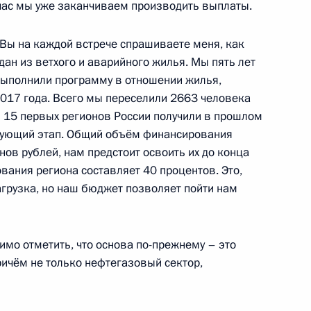
ской области Андреем
йчас мы уже заканчиваем производить выплаты.
ы на каждой встрече спрашиваете меня, как
ан из ветхого и аварийного жилья. Мы пять лет
 выполнили программу в отношении жилья,
017 года. Всего мы переселили 2663 человека
кой области Игорем
 15 первых регионов России получили в прошлом
едующий этап. Общий объём финансирования
ов рублей, нам предстоит освоить их до конца
вания региона составляет 40 процентов. Это,
агрузка, но наш бюджет позволяет пойти нам
еловой в Волгоградскую
имо отметить, что основа по-прежнему – это
ричём не только нефтегазовый сектор,