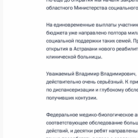
29 мая 2024 года, 15:00
областного Министерства социального
На единовременные выплаты участника
бюджета уже направлено полтора мил
В законодательство внесены изме
социальной поддержки таких семей. 
на актуализацию положений, регу
открытия в Астрахани нового реабили
трудоустройства отдельных категор
клинической больницы.
29 мая 2024 года, 14:40
Уважаемый Владимир Владимирович, п
действительно очень серьёзный. К при
Встреча с главой Калмыкии Бату Х
по диспансеризации и глубокому обсл
получивших контузии.
21 мая 2024 года, 14:30
Федеральное медико-биологическое аг
соответствующее обследование больш
Указ о национальных целях развит
действий, и десятки ребят направлен
на период до 2030 года и на персп