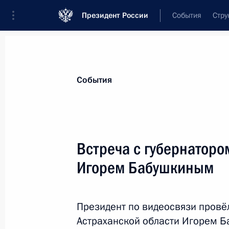
Президент России
События
Стру
Материалы по выбранной теме
События
Социальная сфера,
1805 результат
Встреча с губернаторо
Показа
Игорем Бабушкиным
Встреча с семьями награждённых 
слава» и «Мать-героиня»
Президент по видеосвязи провё
Астраханской области Игорем Б
30 мая 2024 года, 14:50