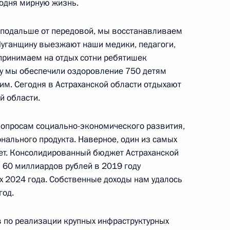
годня мирную жизнь.
 подальше от передовой, мы восстанавливаем
Луганщину выезжают наши медики, педагоги,
принимаем на отдых сотни ребятишек
еловой в ДНР, ЛНР
ду мы обеспечили оздоровление 750 детям
им. Сегодня в Астраханской области отдыхают
й области.
вопросам социально-экономического развития,
онального продукта. Наверное, один из самых
стия Президента в пленарном
ет. Консолидированный бюджет Астраханской
гий и его встречи с учёными
м 60 миллиардов рублей в 2019 году
х 2024 года. Собственные доходы нам удалось
год.
 по реализации крупных инфраструктурных
ой области Андреем Чибисом