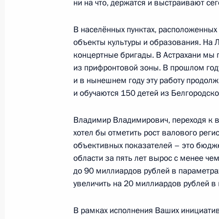
ни на что, держатся и выстраивают се
собственности
22 апреля 2024 года, 16:20
В населённых пунктах, расположенных
объекты культуры и образования. На 
концертные бригады. В Астрахани мы 
Рабочая поездка Марии Львовой-Б
из прифронтовой зоны. В прошлом го
и Запорожскую область
и в нынешнем году эту работу продолж
и обучаются 150 детей из Белгородско
19 апреля 2024 года, 19:00
Владимир Владимирович, переходя к 
хотел бы отметить рост валового реги
Перечень поручений по итогам уча
объективных показателей – это бюдж
заседании Форума будущих техноло
области за пять лет вырос с менее че
до 90 миллиардов рублей в параметра
18 апреля 2024 года, 20:00
увеличить на 20 миллиардов рублей в 
В рамках исполнения Ваших инициатив
Встреча с губернатором Мурманск