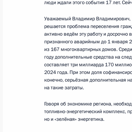
Встреча с губернатором Волгоград
люди ждали этого события 17 лет. Се
Бочаровым
Уважаемый Владимир Владимирович, В
15 апреля 2024 года, 15:05
решается проблема переселения гражд
активно ведём эту работу и досрочно
признанного аварийным до 1 января 2
Встреча с губернатором Астраханс
из 167 многоквартирных домов. Среди
Бабушкиным
году дополнительные средства на сл
составляет три миллиарда 170 миллион
15 апреля 2024 года, 13:10
2024 года. При этом доля софинансиро
конечно, серьёзная дополнительная н
на такие затраты.
Рабочая поездка Марии Львовой-Б
область
Говоря об экономике региона, необход
12 апреля 2024 года, 18:20
топливно-энергетический комплекс, п
но и «зелёная» энергетика.