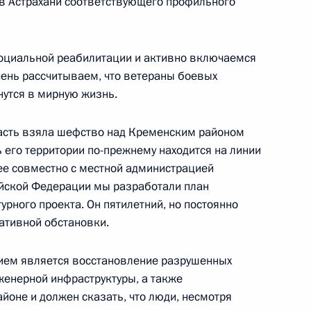
 в Астрахани соответствующего профильного
оциальной реабилитации и активно включаемся
чень рассчитываем, что ветераны боевых
 направлению «Социальная
утся в мирную жизнь.
ласть взяла шефство над Кременским районом
 его территории по-прежнему находится на линии
ее совместно с местной администрацией
ийской Федерации мы разработали план
алидов
рного проекта. Он пятилетний, но постоянно
ативной обстановки.
ием является восстановление разрушенных
екоторые категории лиц
енерной инфраструктуры, а также
йоне и должен сказать, что люди, несмотря
твенную регистрацию права