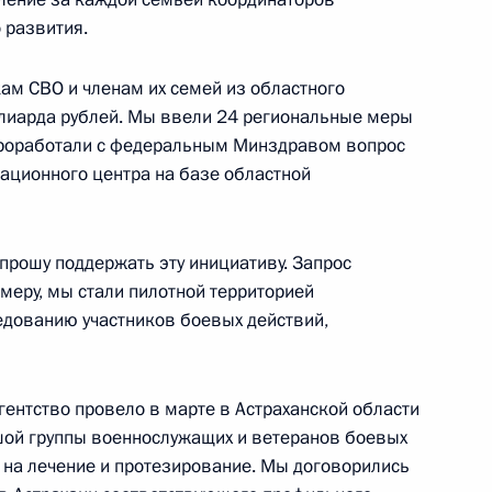
 развития.
м СВО и членам их семей из областного
лиарда рублей. Мы ввели 24 региональные меры
нения, направленные
Проработали с федеральным Минздравом вопрос
лирующих вопросы
тационного центра на базе областной
ий граждан
рошу поддержать эту инициативу. Запрос
меру, мы стали пилотной территорией
асиковым
едованию участников боевых действий,
ентство провело в марте в Астраханской области
ой группы военнослужащих и ветеранов боевых
ия Российской Федерации
ы на лечение и протезирование. Мы договорились
ективу до 2036 года