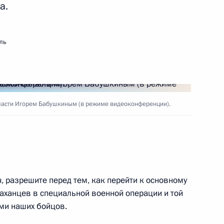
а.
ому развитию и нацпроектам
ль
ниям социально-
бласти Игорем Бабушкиным (в режиме видеоконференции).
аконодательные акты,
т кавалерам ордена Святого
 также гарантий пенсионного
мерших) военнослужащих
 разрешите перед тем, как перейти к основному
раханцев в специальной военной операции и той
ми наших бойцов.