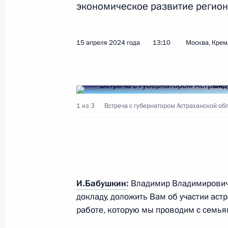
экономическое развитие регион
Заседание Совета по стратегическ
15 апреля 2024 года
13:10
Москва, Крем
и комиссий Госсовета по направле
экономического развития
29 мая 2024 года, 18:20
1 из 3
Встреча с губернатором Астраханской о
Внесены изменения в отдельные з
касающиеся дополнительных выпла
Георгия и Георгиевского креста, а
обеспечения супругов погибших (у
И.Бабушкин
:
Владимир Владимирович,
29 мая 2024 года, 15:30
докладу, доложить Вам об участии аст
работе, которую мы проводим с семья