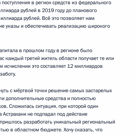
 поступления в регион средств из федерального
ллиарда рублей в 2019 году до планового
иллиарда рублей. Всё это позволяет нам
ие указы и обеспечивать реализацию широкого
 Сергеем Аксёновым
капитала в прошлом году в регионе было
ас каждый третий житель области получает те или
м исчислении это составляет 12 миллиардов
 по обеспечению
заботу.
трахования жизни и здоровья
пребывающих
нуть с мёртвой точки решение самых застарелых
ли дополнительные средства и полностью
в. Сложилась ситуация, при которой один
а Астрахани не подпадал под действие
 пришлось разработать уникальный региональный
тью в областном бюджете. Хочу сказать, что