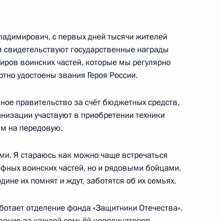
ий расширение льгот для
Героев Советского Союза,
олных кавалеров ордена
димирович, с первых дней тысячи жителей
ём свидетельствуют государственные награды
иров воинских частей, которые мы регулярно
тно удостоены звания Героя России.
льное правительство за счёт бюджетных средств,
щий формирование реестра
анизации участвуют в приобретении техники
льствам
ам на передовую.
ами. Я стараюсь как можно чаще встречаться
фных воинских частей, но и рядовыми бойцами.
дине их помнят и ждут, заботятся об их семьях.
 на которые не может быть
и судебных актов, актов
ботает отделение фонда «Защитники Отечества».
ление за каждой семьёй координаторов