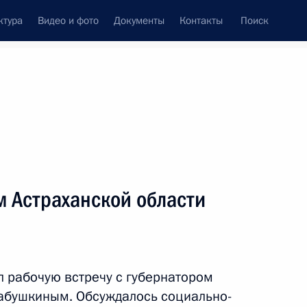
ктура
Видео и фото
Документы
Контакты
Поиск
Все темы
Подписаться на ленту
ов
м Астраханской области
ть следующие материалы
орденами «Родительская
л рабочую встречу с губернатором
абушкиным. Обсуждалось социально-