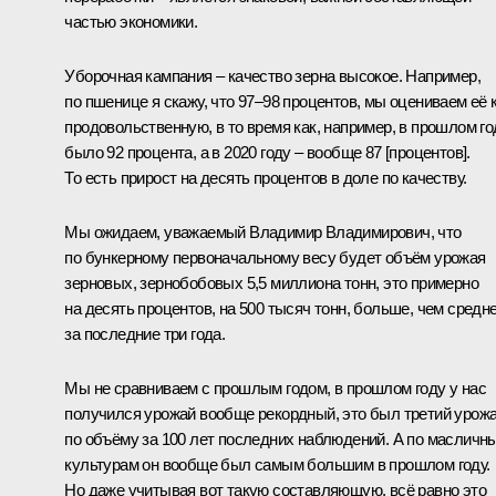
частью экономики.
Уборочная кампания – качество зерна высокое. Например,
по пшенице я скажу, что 97–98 процентов, мы оцениваем её 
продовольственную, в то время как, например, в прошлом го
было 92 процента, а в 2020 году – вообще 87 [процентов].
То есть прирост на десять процентов в доле по качеству.
Мы ожидаем, уважаемый Владимир Владимирович, что
по бункерному первоначальному весу будет объём урожая
зерновых, зернобобовых 5,5 миллиона тонн, это примерно
на десять процентов, на 500 тысяч тонн, больше, чем средн
за последние три года.
Мы не сравниваем с прошлым годом, в прошлом году у нас
получился урожай вообще рекордный, это был третий урож
по объёму за 100 лет последних наблюдений. А по масличн
культурам он вообще был самым большим в прошлом году.
Но даже учитывая вот такую составляющую, всё равно это