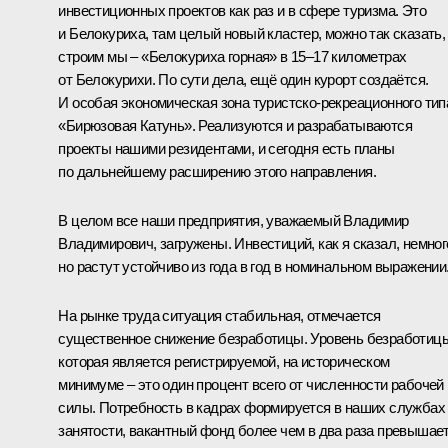
инвестиционных проектов как раз и в сфере туризма. Это
и Белокуриха, там целый новый кластер, можно так сказать,
строим мы – «Белокуриха горная» в 15–17 километрах
от Белокурихи. По сути дела, ещё один курорт создаётся.
И особая экономическая зона туристско-рекреационного тип
«Бирюзовая Катунь». Реализуются и разрабатываются
проекты нашими резидентами, и сегодня есть планы
по дальнейшему расширению этого направления.
В целом все наши предприятия, уважаемый Владимир
Владимирович, загружены. Инвестиций, как я сказал, немног
но растут устойчиво из года в год в номинальном выражении
На рынке труда ситуация стабильная, отмечается
существенное снижение безработицы. Уровень безработиц
которая является регистрируемой, на историческом
минимуме – это один процент всего от численности рабочей
силы. Потребность в кадрах формируется в наших службах
занятости, вакантный фонд более чем в два раза превышае