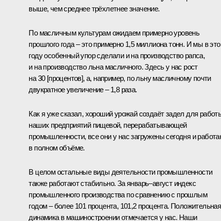
выше, чем среднее трёхлетнее значение.
По масличным культурам ожидаем примерно уровень
прошлого года – это примерно 1,5 миллиона тонн. И мы в эт
году особенный упор сделали и на производство рапса,
и на производство льна масличного. Здесь у нас рост
на 30 [процентов], а, например, по льну масличному почти
двукратное увеличение – 1,8 раза.
Как я уже сказал, хороший урожай создаёт задел для работ
наших предприятий пищевой, перерабатывающей
промышленности, все они у нас загружены сегодня и работа
в полном объёме.
В целом остальные виды деятельности промышленности
также работают стабильно. За январь–август индекс
промышленного производства по сравнению с прошлым
годом – более 101 процента, 101,2 процента. Положительна
динамика в машиностроении отмечается у нас. Наши