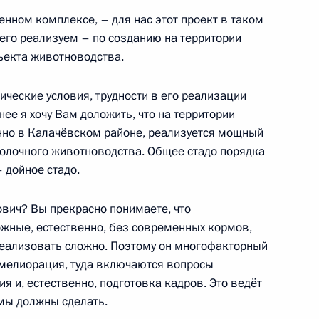
ддержки семей
нном комплексе, – для нас этот проект в таком
го реализуем – по созданию на территории
которых федеральных
ъекта животноводства.
изменения
ческие условия, трудности в его реализации
нее я хочу Вам доложить, что на территории
нно в Калачёвском районе, реализуется мощный
ользовать средства
олочного животноводства. Общее стадо порядка
образовательных услуг,
– дойное стадо.
вич? Вы прекрасно понимаете, что
ожные, естественно, без современных кормов,
реализовать сложно. Поэтому он многофакторный
 мелиорация, туда включаются вопросы
еля Правительства Маратом
я и, естественно, подготовка кадров. Это ведёт
 мы должны сделать.