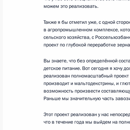
можем это реализовать.
Встреча с врио главы администрац
Максимом Егоровым
Также я бы отметил уже, с одной стор
в агропромышленном комплексе, кото
16 августа 2022 года, 13:45
сельского хозяйства, с Россельхозбан
проект по глубокой переработке зерна
Внесены изменения в указ о допол
Вы знаете, что без определённой со
гарантиях пограничникам и членам
детское питание. Вот сегодня я хочу д
12 августа 2022 года, 15:50
реализован полномасштабный проект п
производит и мальтодекстрины, и глют
возможность произвести составляющую
Раньше мы значительную часть завози
Встреча с врио главы Республики
11 августа 2022 года, 13:50
Этот проект реализован у нас непосре
что в течение года мы выйдем на полн