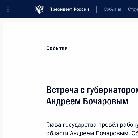
Президент России
События
Стру
Материалы по выбранной теме
События
Социальная сфера,
1806 результат
Встреча с губернаторо
Показа
Андреем Бочаровым
Встреча с руководителем Росреест
Глава государства провёл рабоч
17 октября 2022 года, 13:40
области Андреем Бочаровым. О