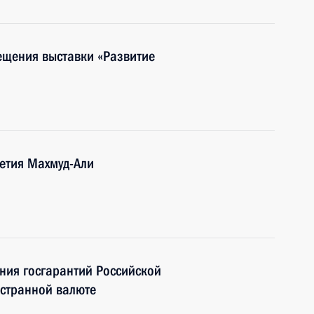
ещения выставки «Развитие
шетия Махмуд-Али
ния госгарантий Российской
остранной валюте