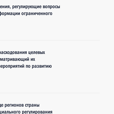
нения, регулирующие вопросы
нформации ограниченного
расходования целевых
усматривающий их
ероприятий по развитию
де регионов страны
циального регулирования