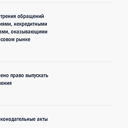
отрения обращений
иями, некредитными
цами, оказывающими
нсовом рынке
лено право выпускать
чения
аконодательные акты