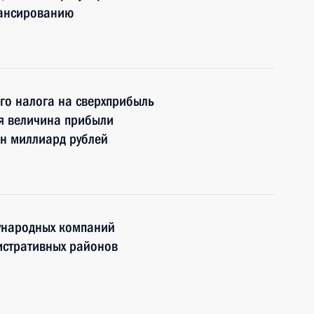
нансированию
го налога на сверхприбыль
яя величина прибыли
н миллиард рублей
ународных компаний
истративных районов