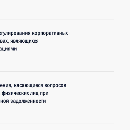
егулирования корпоративных
вах, являющихся
зациями
нения, касающиеся вопросов
 физических лиц при
нной задолженности