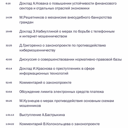
Доклад А.Новака о повышении устойчивости финансового
6:16
сектора и отдельных отраслей экономики
М.Решетников о механизме внесудебного банкротства
14:39
граждан
Доклад Э.Набиуллиной о мерах по борьбе с телефонным
19:49
и интернет-мошенничеством
Д.Григоренко о законопроекте по противодействию
32:25
кибермошенничеству
Дискуссия о совершенствовании нормативно-правовой базы
42:00
Доклад И.Краснова о преступлениях в сфере
45:14
информационных технологий
Комментарий о законопроекте
52:45
Обсуждение лимита электронных средств платежа
53:54
М.Кузнецов о мерах противодействия основным схемам
55:25
мошенников
Выступление А.Бастрыкина
1:01:13
Комментарий В.Колокольцева о законопроекте
1:04:22