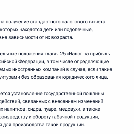
на получение стандартного налогового вычета
которых находятся дети или подопечные,
не зависимости от их возраста.
вой режим обращения
ельные положения главы 25 «Налог на прибыль
сийской Федерации, в том числе определяющие
мых иностранных компаний в случае, если такие
уктурами без образования юридического лица.
отокола о порядке взимания
тся установление государственной пошлины
уг на территории
действий, связанных с внесением изменений
за
 напитков, сидра, пуаре, медовухи, а также
оизводству и обороту табачной продукции,
 для производства такой продукции.