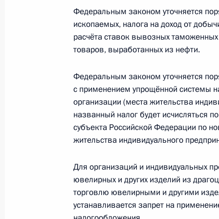
Федеральным законом уточняется поря
Встреча с губернатором Мурманск
ископаемых, налога на доход от добыч
20 июля 2023 года, 23:55
расчёта ставок вывозных таможенных 
товаров, выработанных из нефти.
Участникам и гостям Пятого федер
Федеральным законом уточняется поря
«Производительность 360»
с применением упрощённой системы н
организации (места жительства индиви
20 июля 2023 года, 10:00
названный налог будет исчисляться по
субъекта Российской Федерации по но
жительства индивидуального предприн
Совещание с членами Правительст
Для организаций и индивидуальных п
19 июля 2023 года, 20:45
ювелирных и других изделий из драго
торговлю ювелирными и другими изде
устанавливается запрет на применен
Встреча с губернатором Саратовс
налогообложения.