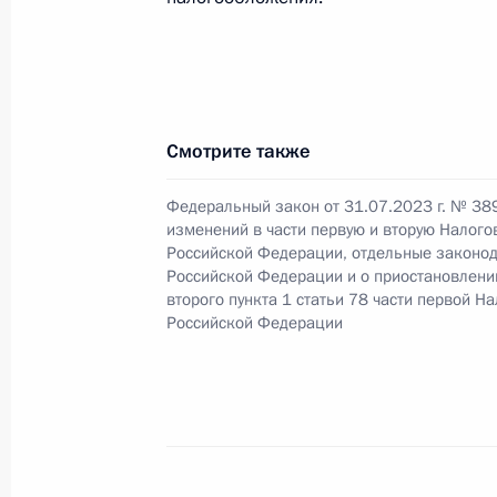
Бусаргиным
18 июля 2023 года, 14:35
Заседание комиссии Госсовета по
Смотрите также
и финансы»
Федеральный закон от 31.07.2023 г. № 38
17 июля 2023 года, 18:00
изменений в части первую и вторую Налого
Российской Федерации, отдельные законо
Российской Федерации и о приостановлени
второго пункта 1 статьи 78 части первой Н
До 1 января 2026 года устанавлив
Российской Федерации
на осуществление деятельности по
задолженности физлиц на территор
10 июля 2023 года, 14:55