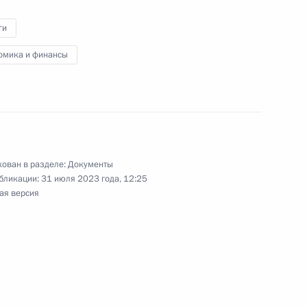
ктивности торгов
ги
 механизма осуществления
омика и финансы
информации в бюро кредитных
ован в разделе:
Документы
бликации:
31 июля 2023 года, 12:25
ая версия
ий создание механизма
нной идентификации
а или иностранного
иностранного государства