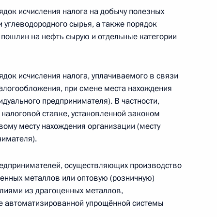
док исчисления налога на добычу полезных
ой области Андреем Чибисом
и углеводородного сырья, а также порядок
пошлин на нефть сырую и отдельные категории
ального форума
док исчисления налога, уплачиваемого в связи
алогообложения, при смене места нахождения
дуального предпринимателя). В частности,
 налоговой ставке, установленной законом
вому месту нахождения организации (месту
имателя).
ва
редпринимателей, осуществляющих производство
ценных металлов или оптовую (розничную)
лиями из драгоценных металлов,
ие автоматизированной упрощённой системы
кой области Романом