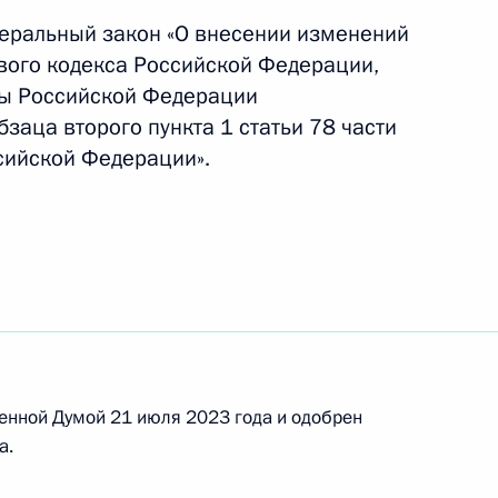
деральный закон «О внесении изменений
ового кодекса Российской Федерации,
ты Российской Федерации
бзаца второго пункта 1 статьи 78 части
сийской Федерации».
ва
отокола к Соглашению между
енной Думой 21 июля 2023 года и одобрен
нии Венгрии кредита для
а.
омной электростанции