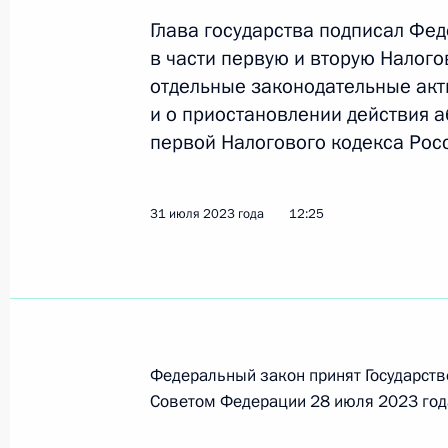
4 августа 2023 года, 14:45
Глава государства подписал Фе
в части первую и вторую Налог
отдельные законодательные ак
Подписан закон о северном завозе
и о приостановлении действия а
первой Налогового кодекса Рос
4 августа 2023 года, 14:15
31 июля 2023 года
12:25
Совещание с членами Правительст
2 августа 2023 года, 17:30
Подписан закон о ратификации Пр
Федеральный закон принят Государств
Россией и Венгрией о предоставле
Советом Федерации 28 июля 2023 год
финансирования строительства ат