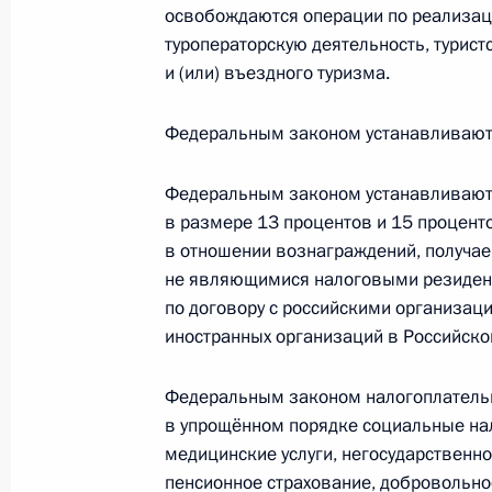
освобождаются операции по реализац
туроператорскую деятельность, турист
и (или) въездного туризма.
В законодательство внесены изме
на совершенствование механизмов
Федеральным законом устанавливаютс
денежных средств со счетов гражда
24 июля 2023 года, 16:30
Федеральным законом устанавливаютс
в размере 13 процентов и 15 процент
в отношении вознаграждений, получа
не являющимися налоговыми резиден
Внесены изменения в законодател
по договору с российскими организа
аудиторской деятельности, валютн
иностранных организаций в Российско
регулирования и контроля
24 июля 2023 года, 15:20
Федеральным законом налогоплатель
в упрощённом порядке социальные нал
медицинские услуги, негосударственн
Законодательно определён порядок
пенсионное страхование, добровольно