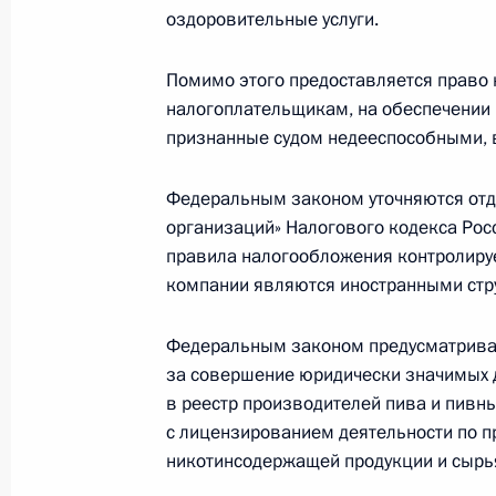
и совершения операций с ними
оздоровительные услуги.
24 июля 2023 года, 14:05
Помимо этого предоставляется право 
налогоплательщикам, на обеспечении 
признанные судом недееспособными, в
Законодательно определён право
цифровых рублей
Федеральным законом уточняются отд
24 июля 2023 года, 14:00
организаций» Налогового кодекса Рос
правила налогообложения контролируе
компании являются иностранными стр
Подписан закон о ратификации пр
Федеральным законом предусматривае
НДС при оказании электронных усл
за совершение юридически значимых 
Евразийского экономического сою
в реестр производителей пива и пивных
24 июля 2023 года, 12:20
с лицензированием деятельности по пр
никотинсодержащей продукции и сырья