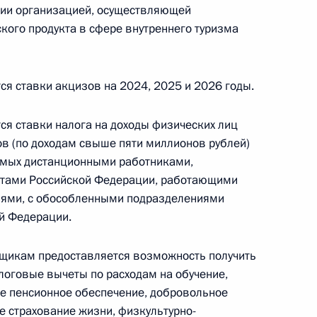
ии организацией, осуществляющей
ского продукта в сфере внутреннего туризма
нения, направленные
 противодействия хищению
я ставки акцизов на 2024, 2025 и 2026 годы.
н
я ставки налога на доходы физических лиц
ов (по доходам свыше пяти миллионов рублей)
емых дистанционными работниками,
тами Российской Федерации, работающими
ьство, касающееся
циями, с обособленными подразделениями
ого и таможенного
й Федерации.
щикам предоставляется возможность получить
оговые вычеты по расходам на обучение,
ое пенсионное обеспечение, добровольное
 учёта цифровых рублей
е страхование жизни, физкультурно-