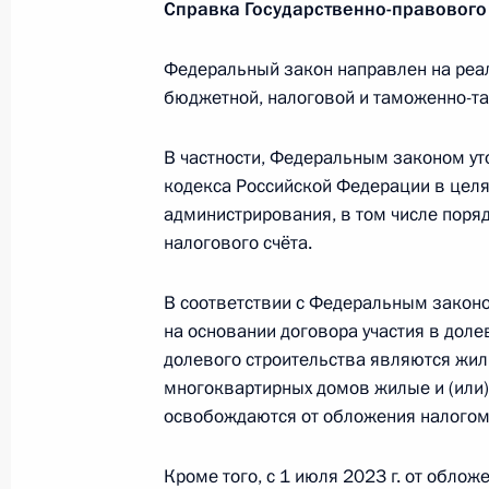
31 июля 2023 года, 15:25
Справка Государственно-правового
Федеральный закон направлен на реа
бюджетной, налоговой и таможенно-т
В законодательство внесены изме
на реализацию положений основны
В частности, Федеральным законом у
налоговой и таможенно-тарифной 
кодекса Российской Федерации в цел
31 июля 2023 года, 12:25
администрирования, в том числе пор
налогового счёта.
Встреча с президентом Нового бан
В соответствии с Федеральным закон
на основании договора участия в доле
26 июля 2023 года, 18:30
долевого строительства являются жил
многоквартирных домов жилые и (или
освобождаются от обложения налогом
Совещание по экономическим воп
25 июля 2023 года, 17:25
Кроме того, с 1 июля 2023 г. от обло