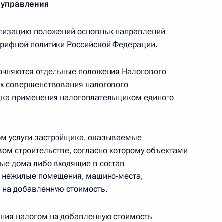
 управления
лизацию положений основных направлений
арифной политики Российской Федерации.
нения, направленные
х направлений бюджетной,
точняются отдельные положения Налогового
политики
ях совершенствования налогового
ядка применения налогоплательщиком единого
ка развития Дилмой Роуссефф
ом услуги застройщика, оказываемые
вом строительстве, согласно которому объектами
ые дома либо входящие в состав
) нежилые помещения, машино-места,
 на добавленную стоимость.
росам
жения налогом на добавленную стоимость