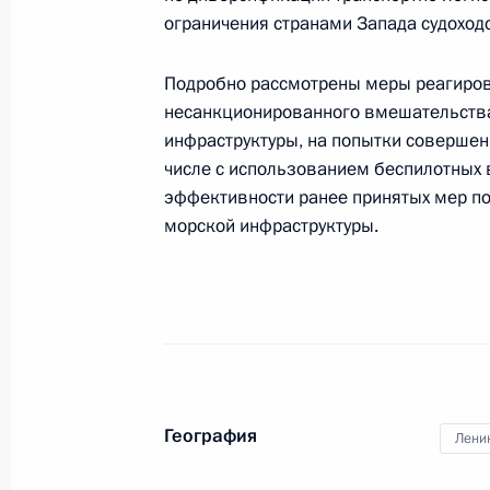
21 июля 2025 года, 14:30
ограничения странами Запада судоход
Подробно рассмотрены меры реагиров
Форум Народного фронта «Всё для
несанкционированного вмешательства 
инфраструктуры, на попытки совершени
6 июля 2025 года, 16:00
числе с использованием беспилотных 
эффективности ранее принятых мер по
морской инфраструктуры.
Совещание по рассмотрению основ
государственной программы воору
12 июня 2025 года, 20:10
Совещание по рассмотрению основ
государственной программы воору
География
Лени
11 июня 2025 года, 20:50