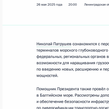
26 мая 2025 года
20:00
Ленинградская о
Подписан закон, совершенствующи
осуществляющих управление гражд
23 июля 2025 года, 15:05
Николай Патрушев
ознакомился с пер
терминалов морского глубоководного 
федеральных, региональных органов 
В законодательство внесены изме
возможности для наращивания грузоо
организации деятельности ФСБ
по введению новых, расширению и п
23 июля 2025 года, 15:00
мощностей.
Помощник Президента также провёл с
Указ об особенностях захода судов
в Балтийском море. Рассмотрены доп
Федерации
и обеспечение безопасности инфрастр
по диверсификации транспортно-логис