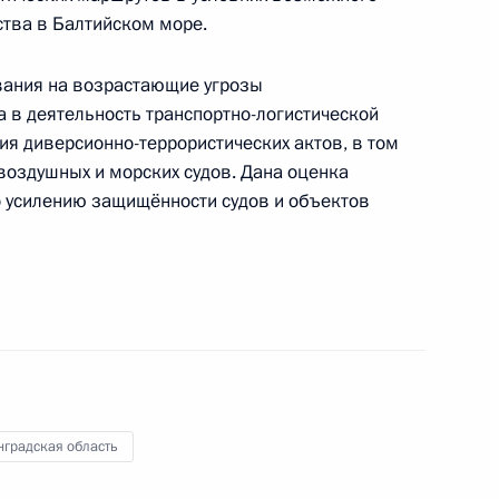
ства в Балтийском море.
ания на возрастающие угрозы
 победы!»
в деятельность транспортно-­логистической
я диверсионно­-террористических актов, в том
воздушных и морских судов. Дана оценка
 усилению защищённости судов и объектов
ных параметров проекта
жения на 2027–2036 годы
ных параметров проекта
жения на 2027–2036 годы
нградская область