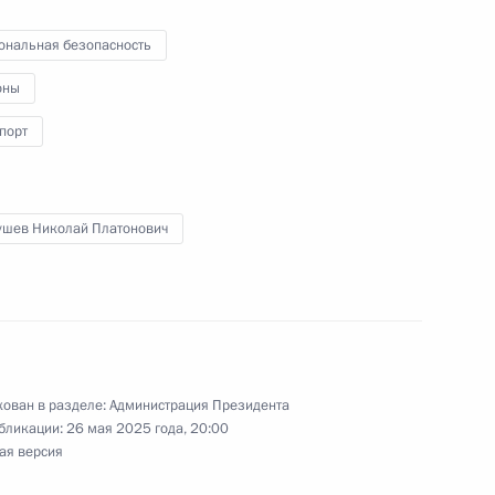
ональная безопасность
оссийской Федерации
оны
порт
ва
ушев Николай Платонович
 Совета Безопасности
ован в разделе:
Администрация Президента
бликации:
26 мая 2025 года, 20:00
ая версия