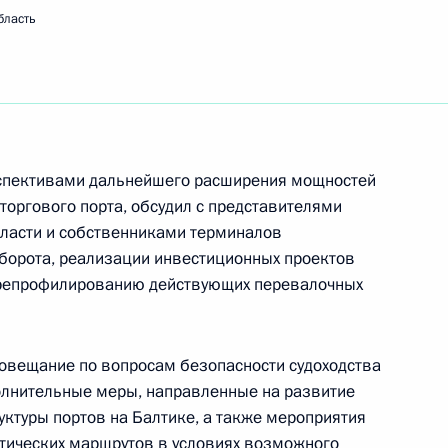
бласть
й координацию органов,
анской обороной
спективами дальнейшего расширения мощностей
торгового порта, обсудил с представителями
власти и собственниками терминалов
нения, касающиеся
борота, реализации инвестиционных проектов
ерепрофилированию действующих перевалочных
овещание по вопросам безопасности судоходства
 в морские порты Российской
олнительные меры, направленные на развитие
уктуры портов на Балтике, а также мероприятия
тических маршрутов в условиях возможного