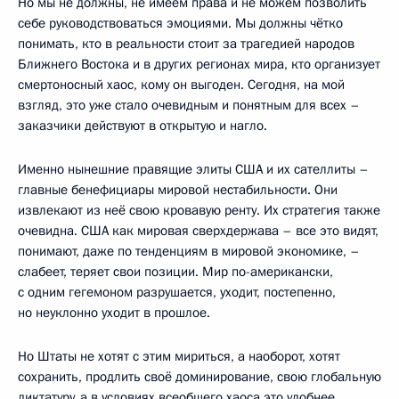
Но мы не должны, не имеем права и не можем позволить
себе руководствоваться эмоциями. Мы должны чётко
понимать, кто в реальности стоит за трагедией народов
Ближнего Востока и в других регионах мира, кто организует
смертоносный хаос, кому он выгоден. Сегодня, на мой
взгляд, это уже стало очевидным и понятным для всех –
заказчики действуют в открытую и нагло.
Именно нынешние правящие элиты США и их сателлиты –
главные бенефициары мировой нестабильности. Они
извлекают из неё свою кровавую ренту. Их стратегия также
очевидна. США как мировая сверхдержава – все это видят,
понимают, даже по тенденциям в мировой экономике, –
слабеет, теряет свои позиции. Мир по-американски,
с одним гегемоном разрушается, уходит, постепенно,
но неуклонно уходит в прошлое.
Но Штаты не хотят с этим мириться, а наоборот, хотят
сохранить, продлить своё доминирование, свою глобальную
диктатуру, а в условиях всеобщего хаоса это удобнее