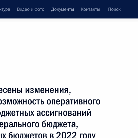
ктура
Видео и фото
Документы
Контакты
Поиск
Все темы
Подписаться на ленту
результатов
несены изменения,
ть следующие материалы
зможность оперативного
джетных ассигнований
защиту государственных
ерального бюджета,
ляют свои полномочия
х бюджетов в 2022 году