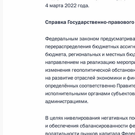
4 марта 2022 года.
Совещание с постоянными членами
Справка Государственно-правового
11 марта 2022 года, 11:15
Федеральным законом предусматрива
перераспределения бюджетных ассигн
Совещание с членами Правительст
бюджета, региональных и местных бюд
10 марта 2022 года, 17:55
направлением на реализацию меропри
изменения геополитической обстановк
на развитие отраслей экономики и фин
определённых соответственно Правит
В законодательство внесены изме
исполнительными органами субъектов
возможность оперативного перера
администрациями.
ассигнований в ходе исполнения ф
региональных и местных бюджетов 
В целях нивелирования негативных п
9 марта 2022 года, 11:55
и обеспечения сбалансированности ф
волатильности рынков капитала Фед