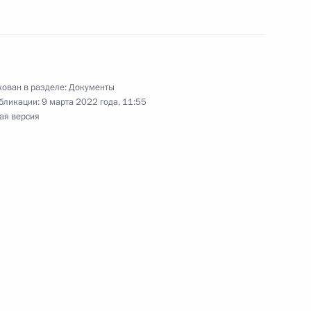
ономических мер в связи
ован в разделе:
Документы
бликации:
9 марта 2022 года, 11:55
ША и примкнувших к ним
ая версия
ародных организаций
ием Герасимовым
 Совета Безопасности