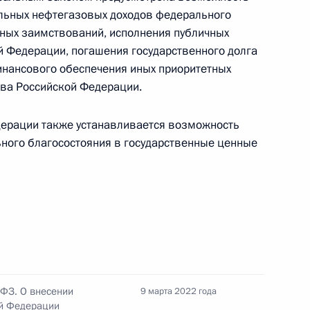
ельных нефтегазовых доходов федерального
ных заимствований, исполнения публичных
чения безопасности России
 Федерации, погашения государственного долга
 сфере внешнеэкономической
инансового обеспечения иных приоритетных
ва Российской Федерации.
ерации также устанавливается возможность
ного благосостояния в государственные ценные
 защиту национальных
ных действий иностранных
изаций
ния обязательств перед
-ФЗ. О внесении
9 марта 2022 года
орами
й Федерации