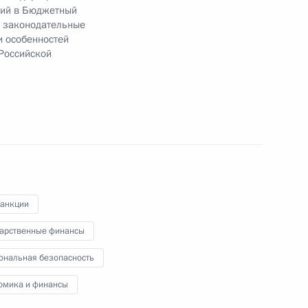
ний в Бюджетный
е законодательные
и особенностей
Российской
военнослужащим, лицам,
ональной гвардии России,
 Совета Безопасности
санкции
дарственные финансы
ональная безопасность
омика и финансы
 мерах экономического
вой стабильности России