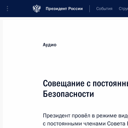
Президент России
События
Стру
Видеозаписи
Фотографии
Аудиозапи
Все материалы
Выступления
Совещан
Аудио
Показа
Совещание с постоянн
Безопасности
Заседание Российского
организационного комитета
Президент провёл в режиме ви
«Победа»
с постоянными членами Совета 