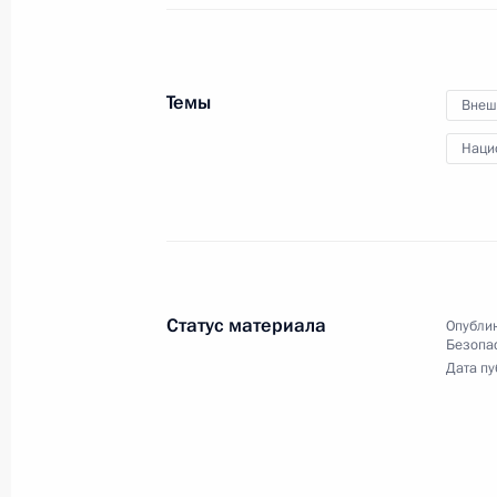
Президент провёл в режиме
видеоконференции совещание
с постоянными членами Совета
Темы
Внеш
Безопасности.
Наци
Встреча с Татьяной
Статус материала
Опублик
Голиковой и Анной Поповой
Безопа
Дата пу
23 апреля 2021 года
Аудио, 21 мин.
Владимир Путин провёл в режиме