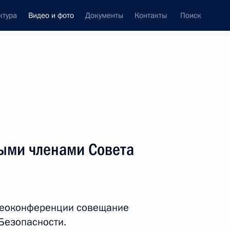
ктура
Видео и фото
Документы
Контакты
Поиск
си
ия, встречи
Встречи со СМИ
май, 2021
ть следующие материалы
ыми членами Совета
Совещание по реализации
отдельных положений
деоконференции совещание
Послания Федеральному
Безопасности.
Собранию