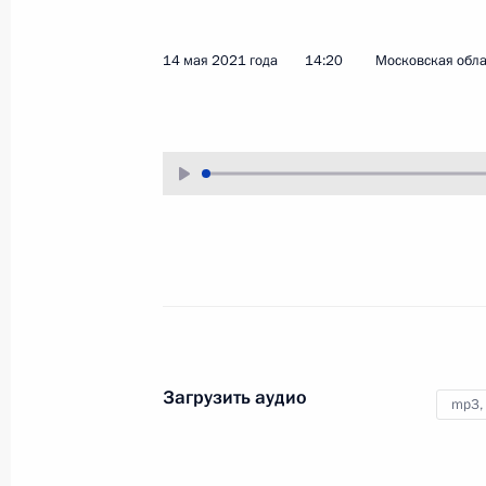
20 мая 2021 года
Аудио, 47 мин.
14 мая 2021 года
14:20
Московская обла
Под председательством
Владимира Путина в режиме
видеоконференции состоялось 43-
е заседание Российского
организационного комитета
«Победа».
Совещание с постоянными
членами Совета
Загрузить аудио
Безопасности
mp3,
14 мая 2021 года
Аудио, 4 мин.