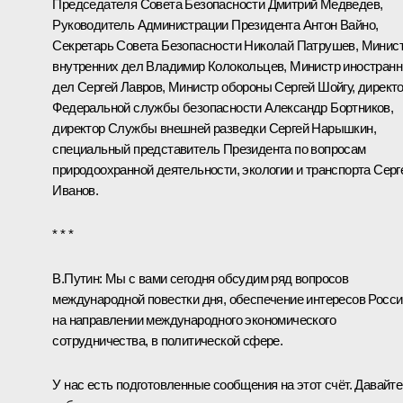
Председателя Совета Безопасности
Дмитрий Медведев
,
Руководитель Администрации Президента
Антон Вайно
,
Секретарь Совета Безопасности
Николай Патрушев
, Минис
внутренних дел
Владимир Колокольцев
, Министр иностран
дел
Сергей Лавров
, Министр обороны
Сергей Шойгу
, директ
Федеральной службы безопасности
Александр Бортников
,
директор Службы внешней разведки
Сергей Нарышкин
,
специальный представитель Президента по вопросам
природоохранной деятельности, экологии и транспорта
Серг
Иванов
.
* * *
В.Путин:
Мы с вами сегодня обсудим ряд вопросов
международной повестки дня, обеспечение интересов Росси
на направлении международного экономического
сотрудничества, в политической сфере.
У нас есть подготовленные сообщения на этот счёт. Давайте