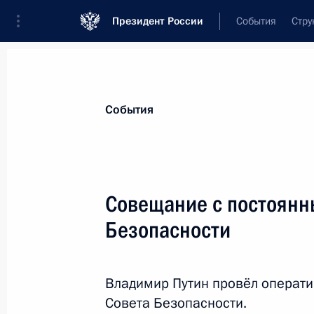
Президент России
События
Стру
Материалы по выбранной теме
События
Национальная безопасность,
1415 
Совещание с постоянн
Показа
Безопасности
Совещание с руководством Минист
и предприятий ОПК
Владимир Путин провёл операт
Совета Безопасности.
17 мая 2019 года, 14:30