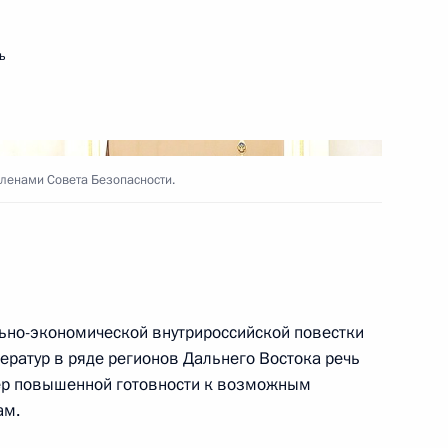
ь
ерства обороны
ленами Совета Безопасности.
ерства обороны
ьно-экономической внутрироссийской повестки
ератур в ряде регионов Дальнего Востока речь
ер повышенной готовности к возможным
ам.