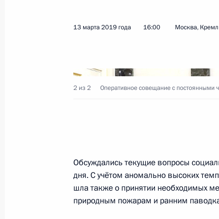
13 марта 2019 года
16:00
Москва, Кремл
Совещание с руководством Минист
и предприятий ОПК
16 мая 2019 года, 20:00
2 из 2
Оперативное совещание с постоянными ч
Совещание с руководством Минист
и предприятий ОПК
15 мая 2019 года, 19:15
Обсуждались текущие вопросы социал
дня. С учётом аномально высоких темп
шла также о принятии необходимых м
Поездка в Астраханскую область
природным пожарам и ранним паводк
14 мая 2019 года