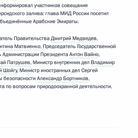
информировал участников совещания
Персидского залива: глава МИД России посетил
-испытательного центра
 Объединённые Арабские Эмираты.
датель Правительства
Дмитрий Медведев
,
нтина Матвиенко
, Председатель Государственной
ль Администрации Президента
Антон Вайно
,
ай Патрушев
, Министр внутренних дел
Владимир
ерства обороны
й Шойгу
, Министр иностранных дел Сергей
ы безопасности
Александр Бортников
,
а по вопросам природоохранной деятельности,
ой безопасности России