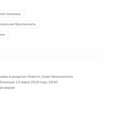
няя политика
ональная безопасность
оны
го завода имени
ован в разделах:
Новости
,
Совет Безопасности
бликации:
13 марта 2019 года, 16:00
 Совета Безопасности
ая версия