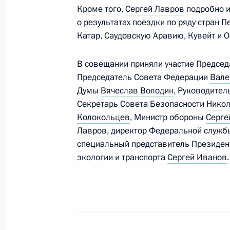
Кроме того,
Сергей Лавров
подробно 
о результатах поездки по ряду стран 
Посещение Государственного лётно
Катар, Саудовскую Аравию, Кувейт и
имени В.П.Чкалова
В совещании приняли участие Предсе
14 мая 2019 года, 16:30
Председатель Совета Федерации
Вале
Думы
Вячеслав Володин
, Руководите
Секретарь Совета Безопасности
Никол
Совещание с руководством Минист
Колокольцев
, Министр обороны
Серге
и предприятий ОПК
Лавров, директор Федеральной служб
специальный представитель Президент
13 мая 2019 года, 21:15
экологии и транспорта
Сергей Иванов
.
Утверждена Доктрина энергетическ
13 мая 2019 года, 21:00