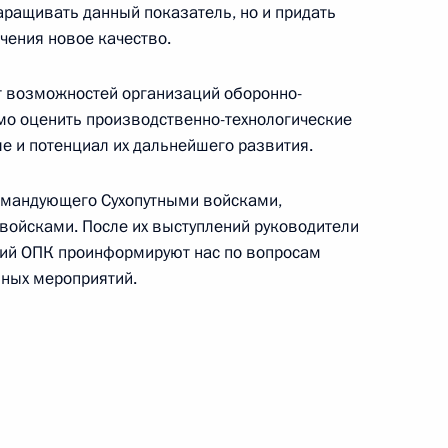
аращивать данный показатель, но и придать
чения новое качество.
т возможностей организаций оборонно-
пасности Николаем
о оценить производственно-технологические
е и потенциал их дальнейшего развития.
омандующего Сухопутными войсками,
ойсками. После их выступлений руководители
 Совета Безопасности
ций ОПК проинформируют нас по вопросам
ных мероприятий.
 Совета Безопасности