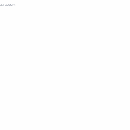
ая версия
ороны и оборонно-
 Совета Безопасности
зопасности во время
ира по футболу и Кубка