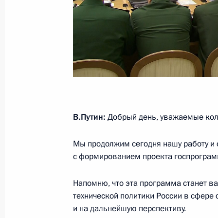
27 июля 2017 года, 09:40
Утверждены Основы государственно
морской деятельности на период д
20 июля 2017 года, 18:00
В.Путин:
Добрый день, уважаемые кол
Внесены изменения в законы об и
Мы продолжим сегодня нашу работу и 
и о порядке инвестирования в хоз
с формированием проекта госпрогра
имеющие стратегическое значение
19 июля 2017 года, 09:45
Напомню, что эта программа станет в
технической политики России в сфере 
и на дальнейшую перспективу.