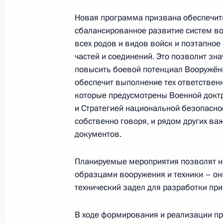
Совещание с постоянными членами
Новая программа призвана обеспечит
18 июля 2017 года, 18:15
сбалансированное развитие систем в
всех родов и видов войск и поэтапно
частей и соединений. Это позволит зн
Совещание с постоянными членами
повысить боевой потенциал Вооружён
обеспечит выполнение тех ответственн
5 июля 2017 года, 22:00
которые предусмотрены Военной докт
и Стратегией национальной безопаснос
собственно говоря, и рядом других в
Совещание с постоянными членами
документов.
3 июля 2017 года, 14:50
Планируемые мероприятия позволят н
образцами вооружения и техники – он
технический задел для разработки пр
Внесены изменения в закон о при
и о порядке осуществления иностр
В ходе формирования и реализации п
в хозяйственные общества, имеющи