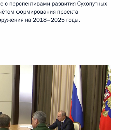
е с перспективами развития Сухопутных
учётом формирования проекта
оружения на 2018–2025 годы.
язи с принятием закона
рмационной инфраструктуры
ения в связи с принятием
ой информационной
ритической информационной