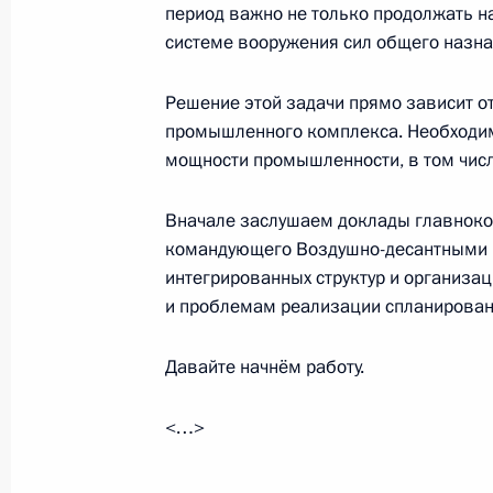
16 июня 2017 года, 15:45
период важно не только продолжать н
системе вооружения сил общего назна
Решение этой задачи прямо зависит о
Встреча с Секретарём Совета Безо
промышленного комплекса. Необходим
Патрушевым
мощности промышленности, в том числ
5 июня 2017 года, 13:30
Вначале заслушаем доклады главнок
командующего Воздушно-десантными в
Совещание с постоянными членами
интегрированных структур и организа
и проблемам реализации спланирован
26 мая 2017 года, 15:15
Давайте начнём работу.
Совещание с постоянными членами
<…>
19 мая 2017 года, 21:20