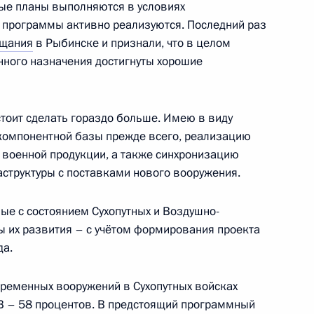
ные планы выполняются в условиях
программы активно реализуются. Последний раз
щания
в Рыбинске и признали, что в целом
ного назначения достигнуты хорошие
 конституционный закон
дстоит сделать гораздо больше. Имею в виду
 компонентной базы прежде всего, реализацию
 военной продукции, а также синхронизацию
структуры с поставками нового вооружения.
 Совета Безопасности
ые с состоянием Сухопутных и Воздушно-
ы их развития – с учётом формирования проекта
да.
овременных вооружений в Сухопутных войсках
 Совета Безопасности
ДВ – 58 процентов. В предстоящий программный