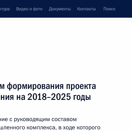
ктура
Видео и фото
Документы
Контакты
Поиск
Все темы
Подписаться на ленту
результатов
м формирования проекта
ть следующие материалы
ния на 2018–2025 годы
ения в части создания
ние с руководящим составом
ленного комплекса, в ходе которого