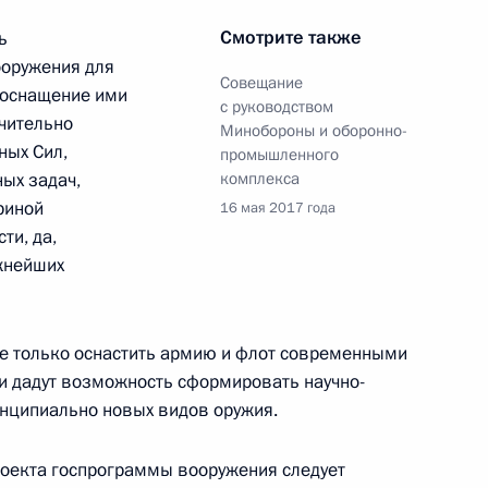
 Совета Безопасности
Смотрите также
ь
ооружения для
Совещание
е оснащение ими
с руководством
ачительно
Минобороны и оборонно-
 Совета Безопасности
ных Сил,
промышленного
ых задач,
комплекса
риной
16 мая 2017 года
ти, да,
ажнейших
 Совета Безопасности
е только оснастить армию и флот современными
и дадут возможность сформировать научно-
инципиально новых видов оружия.
ватизации госимущества
анных инвестиций
роекта госпрограммы вооружения следует
е стратегическое значение