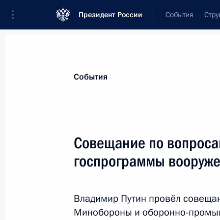
Президент России
События
Стру
Материалы по выбранной теме
События
Национальная безопасность,
1415 
Совещание по вопроса
Показа
госпрограммы вооруже
В закон об обороне внесены измен
штабов территориальной обороны
Владимир Путин провёл совеща
Минобороны и оборонно-промыш
27 июля 2017 года, 13:20