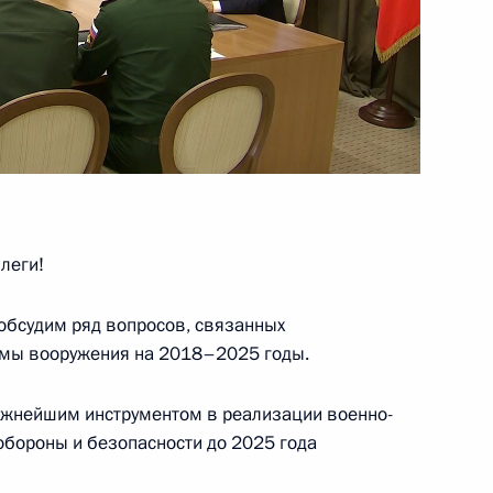
й политики в области военно-
о 2030 года
леги!
ностранных инвестициях
обсудим ряд вопросов, связанных
яйственные общества,
ммы вооружения на 2018–2025 годы.
 для обеспечения обороны
ажнейшим инструментом в реализации военно-
обороны и безопасности до 2025 года