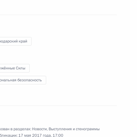
роны и представителями
нодарский край
ороны и оборонно-
ужённые Силы
ональная безопасность
ания проекта госпрограммы
ован в разделах:
Новости
,
Выступления и стенограммы
бликации:
17 мая 2017 года, 17:00