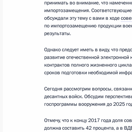
принимать во внимание, что намечен
для обороны и госбезопасности
импортозамещения. Соответствующие 
1 июля 2017 года, 18:20
обсуждали эту тему с вами в ходе
сове
по импортозамещению продукции воен
результаты.
Внесено изменение в Федеральный
о военном положении
Однако следует иметь в виду, что пре
развитие отечественной электронной
1 июля 2017 года, 18:00
контрактов полного жизненного цикла
сроков подготовки необходимой инфра
Совещание с постоянными членами
Сегодня рассмотрим вопросы, связанн
десантных войск. Обсудим перспектив
26 июня 2017 года, 14:50
госпрограммы вооружения до 2025 го
Отмечу, что к концу 2017 года доля с
Совещание с постоянными членами
должна составить 42 процента, а в В