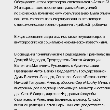
Обсуждались итоги переговоров, состоявшихся в Астане 23
24 января, а также перспективы дальнейших усилий
по сирийскому политическому урегулированию. Была отмеч
важность согласия всех сторон указанных переговоров
с невозможностью военного решения сирийской проблемы.
В ходе совещания затрагивались также текущие вопросы
внутрироссийской социально-экономической повестки дня.
В совещании приняли участие Председатель Правительств
Дмитрий Медведев
, Председатель Совета Федерации
Валентина Матвиенко
, Руководитель Администрации
Президента
Антон Вайно
, Председатель Государственной
Думы
Вячеслав Володин
, Секретарь Совета Безопасности
Николай Патрушев
, Министр обороны
Сергей Шойгу
, Минис
внутренних дел
Владимир Колокольцев
, Министр иностран
дел
Сергей Лавров
, директор Федеральной службы
безопасности
Александр Бортников
, директор Службы
внешней разведки
Сергей Нарышкин
, спецпредставитель