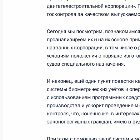
12 мая 2016 года, 16:40
двигателестроительной корпорации». 
госконтроля за качеством выпускаемо
Сегодня мы посмотрим, познакомимс
Совещание с руководством Минобо
проанализируем их и на их основе пр
предприятий ОПК
названных корпораций, в том числе о
10 мая 2016 года, 15:30
условиям положения о порядке изгото
судов специального назначения.
Распоряжение о подписании Прото
И наконец, ещё один пункт повестки 
в Соглашение между Россией и Бел
системы биометрических учётов и опе
внешней границы Союзного госуда
с использованием программных средс
пространстве и создании Единой р
производства и ускорит проведение мн
противовоздушной обороны
контроля, что, конечно же, в интереса
законопослушных граждан, имею в вид
2 мая 2016 года, 09:15
При этом с помощью такой системы мо