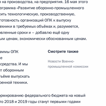
 на производства, на предприятия. 16 мая этого
рограмма «Развитие оборонно-промышленного
сить технологическую, производственную,
атегическом планировании
готовность организаций ОПК к выпуску
ехники в требуемых объёмах и, разумеется,
новленные сроки и – добавлю ещё одну
ым ценам, экономически обоснованным ценам.
 Совета Безопасности
Смотрите также
раммы ОПК
ые
Новости Военно-
средства. И мы
промышленной комиссии
ит оборонным
бъёме выпускать
 Совета Безопасности
оенной техники.
формированию федерального бюджета на новый
что 2018 и 2019 годы станут первыми годами