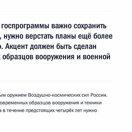
пасности гидротехнических
госпрограммы важно сохранить
, нужно верстать планы ещё более
. Акцент должен быть сделан
ий создание зон
х образцов вооружения и военной
режимом в целях повышения
ищённости объектов
ым оружием Воздушно-космических сил России.
 современных образцов вооружения и техники
а в течение предстоящих четырёх лет нужно
комиссии