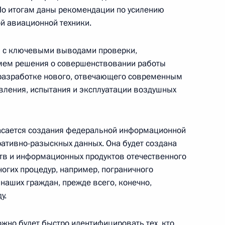
По итогам даны рекомендации по усилению
й авиационной техники.
я с ключевыми выводами проверки,
роны и представителями
имем решения о совершенствовании работы
 разработке нового, отвечающего современным
вления, испытания и эксплуатации воздушных
кола о внесении изменений
касается создания федеральной информационной
оруссией о совместной охране
ративно-разыскных данных. Она будет создана
рства в воздушном
тв и информационных продуктов отечественного
егиональной системы
огих процедур, например, пограничного
х наших граждан, прежде всего, конечно,
у.
жно будет быстро идентифицировать тех, кто