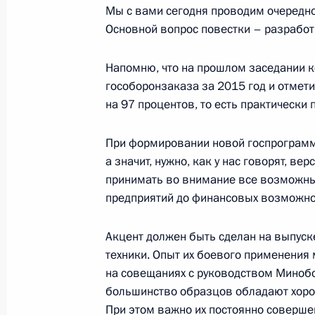
Мы с вами сегодня проводим очередн
Основной вопрос повестки – разрабо
Совещание с постоянными членами
Напомню, что на прошлом заседании 
1 августа 2016 года, 08:30
гособоронзаказа за 2015 год и отмети
на 97 процентов, то есть практически 
Совещание с постоянными членами
При формировании новой госпрограмм
а значит, нужно, как у нас говорят, в
26 июля 2016 года, 14:15
принимать во внимание все возможны
предприятий до финансовых возможно
Подписан закон, направленный на
Акцент должен быть сделан на выпуск
обеспечения государственной и об
техники. Опыт их боевого применения 
4 июля 2016 года, 16:00
на совещаниях с руководством Минобо
большинство образцов обладают хоро
При этом важно их постоянно соверше