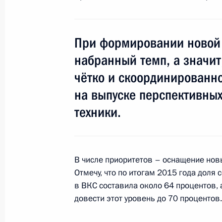
Внесены изменения в закон о безо
сооружений
При формировании новой 
4 июля 2016 года, 09:45
набранный темп, а значит
чётко и скоординированно
Подписан закон, предусматривающ
на выпуске перспективны
безопасности с особым правовым 
техники.
уровня антитеррористической защ
использования атомной энергии
4 июля 2016 года, 09:15
В числе приоритетов – оснащение нов
Отмечу, что по итогам 2015 года доля
в ВКС составила около 64 процентов, 
Заседание Военно-промышленной 
довести этот уровень до 70 процентов.
28 июня 2016 года, 17:00