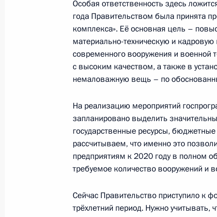
Особая ответственность здесь ложится
года Правительством была принята п
комплекса». Её основная цель – повы
Внесены изменения в закон о стр
материально-техническую и кадровую 
в Российской Федерации
современного вооружения и военной т
23 июня 2016 года, 17:20
с высоким качеством, а также в уста
немаловажную вещь – по обоснованн
Совещание с постоянными членами
На реализацию мероприятий госпрог
запланировано выделить значительн
22 июня 2016 года, 13:50
государственные ресурсы, бюджетные 
рассчитываем, что именно это позвол
предприятиям к 2020 году в полном о
Совещание с постоянными членами
требуемое количество вооружений и в
3 июня 2016 года, 14:05
Сейчас Правительство приступило к 
трёхлетний период. Нужно учитывать, 