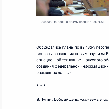
Совещание с постоянными членами
29 августа 2016 года, 14:20
Заседание Военно-промышленной комиссии
Внесены изменения в состав Совет
12 августа 2016 года, 13:10
Обсуждались планы по выпуску перспе
вопросы оснащения новым оружием Во
авиационной техники, финансового о
Совещание с постоянными членами
создания федеральной информационно
разыскных данных.
11 августа 2016 года, 10:40
* * *
Совещание с постоянными членами
В.Путин:
Добрый день, уважаемые кол
8 августа 2016 года, 13:30