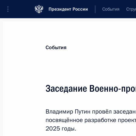
Президент России
События
Стру
Материалы по выбранной теме
События
Национальная безопасность,
1415 
Заседание Военно-пр
Показа
Владимир Путин провёл заседа
Поездка в Ижевск
посвящённое разработке проек
20 сентября 2016 года
2025 годы.