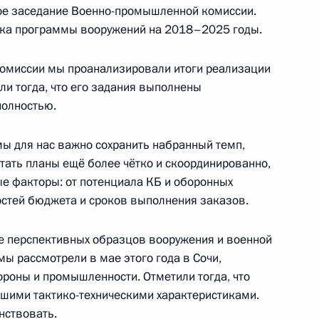
ое заседание Военно-промышленной комиссии.
тка программы вооружений на 2018–2025 годы.
 Совета Безопасности
комиссии мы проанализировали итоги реализации
ли тогда, что его задания выполнены
полностью.
 Совета Безопасности
ы для нас важно сохранить набранный темп,
ерстать планы ещё более чётко и скоординированно,
е факторы: от потенциала КБ и оборонных
стей бюджета и сроков выполнения заказов.
 совершенствование вопросов
е перспективных образцов вооружения и военной
щественной безопасности
мы рассмотрели в мае этого года в Сочи,
роны и промышленности. Отметили тогда, что
шими тактико-техническими характеристиками.
нствовать.