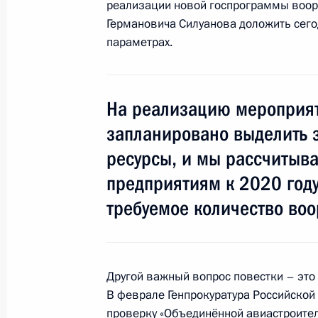
реализации новой госпрограммы воор
Совещание с постоянными членами
Германовича Силуанова доложить сего
17 мая 2016 года, 17:30
параметрах.
Совещание с постоянными членами
На реализацию мероприя
13 мая 2016 года, 18:10
запланировано выделить 
ресурсы, и мы рассчитыва
предприятиям к 2020 году
В Госдуму внесён проект федераль
требуемое количество воо
изменений в закон о гособоронзак
12 мая 2016 года, 17:30
Другой важный вопрос повестки – это
В феврале Генпрокуратура Российско
Совещание о выполнении гособор
проверку «Объединённой авиастроите