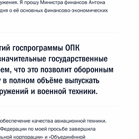
ужения. Я прошу Министра финансов Антона
 Совета Безопасности
дня о её основных финансово-экономических
 Совета Безопасности
тий госпрограммы ОПК
значительные государственные
ем, что это позволит оборонным
 в полном объёме выпускать
ного закона о внесении
ружений и военной техники.
азе и КоАП
 обеспечение качества авиационной техники.
й Федерации по моей просьбе завершила
онзаказа
льной корпорации» и «Объединённой