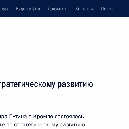
ктура
Видео и фото
Документы
Контакты
Поиск
Все темы
Подписаться на ленту
тратегическому развитию
ть следующие материалы
ра Правительства
ра Путина в Кремле состоялось
те по стратегическому развитию