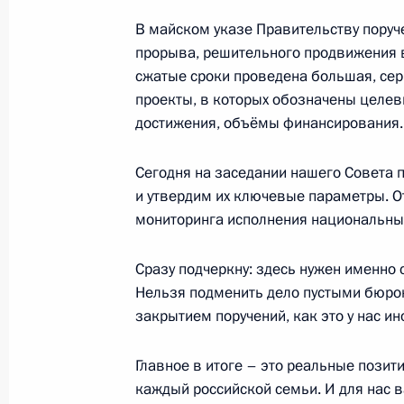
В майском указе Правительству поруч
прорыва, решительного продвижения 
Встреча с вице-премьером Макси
сжатые сроки проведена большая, се
19 апреля 2019 года, 13:45
проекты, в которых обозначены целев
достижения, объёмы финансирования.
Магомедсалам Магомедов принял у
Сегодня на заседании нашего Совета
членов Российской академии обра
и утвердим их ключевые параметры. О
мониторинга исполнения национальны
27 февраля 2019 года, 12:30
Сразу подчеркну: здесь нужен именно 
Нельзя подменить дело пустыми бюро
Встреча с губернатором Московско
закрытием поручений, как это у нас ин
Воробьёвым
5 февраля 2019 года, 13:05
Главное в итоге – это реальные пози
каждый российской семьи. И для нас в