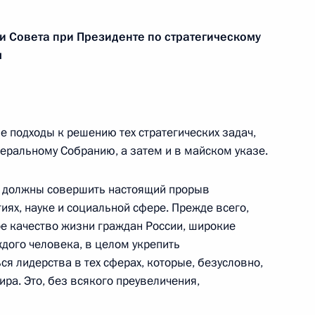
ии Госсовета по вопросу
и Совета при Президенте по стратегическому
в
м
 подходы к решению тех стратегических задач,
ных СМИ «Правда
еральному Собранию, а затем и в майском указе.
ы должны совершить настоящий прорыв
иях, науке и социальной сфере. Прежде всего,
ое качество жизни граждан России, широкие
дого человека, в целом укрепить
ому развитию
ся лидерства в тех сферах, которые, безусловно,
ира. Это, без всякого преувеличения,