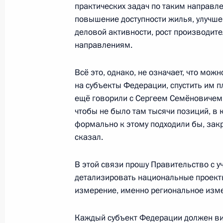
Перечень поручений по итогам сов
практических задач по таким направл
привлечения частных инвестиций 
повышение доступности жилья, улучше
деловой активности, рост производите
18 декабря 2018 года, 18:30
направлениям.
Всё это, однако, не означает, что мож
Совещание с членами Правительст
на субъекты Федерации, спустить им п
28 ноября 2018 года, 17:00
ещё говорили с Сергеем Семёновичем 
чтобы не было там тысячи позиций, в
формально к этому подходили бы, закр
сказал.
Второе заседание рабочей группы Г
реализации субъектами Федерации
В этой связи прошу Правительство с 
о национальных целях и стратегиче
детализировать национальные проекты
страны на период до 2024 года
измерение, именно региональное изм
2 ноября 2018 года, 17:00
Каждый субъект Федерации должен вид