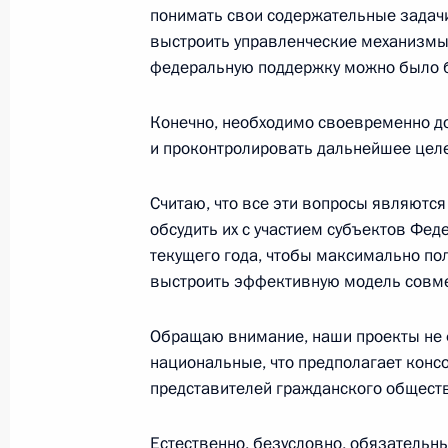
понимать свои содержательные задачи
Заседание Совета по стратегическ
выстроить управленческие механизмы 
федеральную поддержку можно было б
24 октября 2018 года, 22:30
Конечно, необходимо своевременно д
и проконтролировать дальнейшее целе
Заседание Совета по стратегическ
проектам
Считаю, что все эти вопросы являют
25 ноября 2016 года, 14:45
обсудить их с участием субъектов Фе
текущего года, чтобы максимально пол
выстроить эффективную модель совме
Заседание Совета по стратегическ
Обращаю внимание, наши проекты не 
проектам
национальные, что предполагает консо
13 июля 2016 года, 15:30
представителей гражданского общества
Естественно, безусловно, обязательны