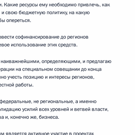
. Какие ресурсы ему необходимо привлечь, как
ому развитию и нацпроектам
и свою бюджетную политику, на какую
ы опереться.
овести софинансирование до регионов
вое использование этих средств.
ому развитию и приоритетным
ся наиважнейшими, определяющими, и предлагаю
дерации на специальном совещании до конца
но учесть позицию и интересы регионов,
стной работы.
ому развитию и приоритетным
федеральные, не региональные, а именно
лидацию усилий всех уровней и ветвей власти,
 и, конечно же, бизнеса.
м является активное участие в проектах