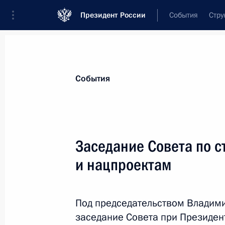
Президент России
События
Стру
Материалы по выбранной теме
События
Нацпроекты,
91 результат
Заседание Совета по с
Показа
и нацпроектам
Посещение Координационного цент
Под председательством Владими
13 апреля 2021 года, 16:10
заседание Совета при Президен