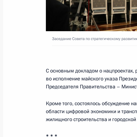
Заседание консультативной комисс
19 ноября 2019 года, 20:30
Заседание Совета по стратегическому развити
Совещание по вопросам модерниза
здравоохранения
20 августа 2019 года, 17:00
С основным докладом о нацпроектах,
во исполнение майского указа Презид
Председателя Правительства – Мини
Перечень поручений по результата
законодательства и решений През
Кроме того, состоялось обсуждение н
на развитие электронной промышл
области цифровой экономики и транспо
компонентной базы
жилищного строительства и городской
21 июня 2019 года, 19:20
* * *