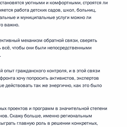
и становятся уютными и комфортными, строятся ли
няется работа детских садов, школ, больниц,
их групп Госсовета
альные и муниципальные услуги можно ли
то важно.
ективный механизм обратной связи, сверять
ь всё, чтобы они были непосредственными
итрием Медведевым
.
 опыт гражданского контроля, и в этой связи
фронта хочу попросить активистов, экспертов
сширенного заседания
е действовать так же энергично, как это было
та
ых проектов и программ в значительной степени
онов. Скажу больше, именно региональным
ыграть главную роль в решении конкретных,