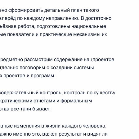
ено сформировать детальный план такого
вперёд по каждому направлению. В достаточно
мом Акимовым
рьёзная работа, подготовлены национальные
ые показатели и практические механизмы их
частие в общем собрании
 предметно рассмотрим содержание нацпроектов
зования
тдельно поговорим о создании системы
х проектов и программ.
содержательный контроль, контроль по существу.
кратическими отчётами и формальным
й области Андреем
огда всё-таки бывает.
тивные изменения в жизни каждого человека,
ажно именно это, важен результат и видят ли