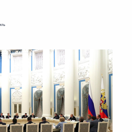
Совета по стратегическому
мль
венного совета
м Хуснуллиным