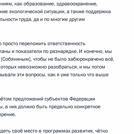
ещания по вопросу
ениям, как образование, здравоохранение,
в национальные проекты
ние экологической ситуации, а также поддержка
льности труда, да и по многим другим
но просто переложить ответственность
ва
ланы и показатели по разнарядке. И конечно, мы
[Собяниным], чтобы не было забюрокрачено всё,
 которых невозможно разобраться, и мы потом
ывали эти вопросы, как я уже только что выше
оссовета по вопросу
 Указа Президента
учётом предложений субъектов Федерации
ских задачах развития
, в них должно быть предельно конкретное
ерение.
еть своё место в программах развития, чётко