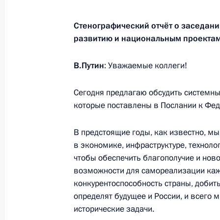
Заседание консультативной комисс
Стенографический отчёт о заседани
реализации национальных проекто
развитию и национальным проекта
6 июня 2019 года, 19:30
В.Путин
: Уважаемые коллеги!
Сегодня предлагаю обсудить системные
Медиафорум региональных и мест
которые поставлены в Послании к Фед
и справедливость»
16 мая 2019 года, 17:20
В предстоящие годы, как известно, м
в экономике, инфраструктуре, технолог
чтобы обеспечить благополучие и нов
возможности для самореализации каж
Заседание Совета по стратегическ
конкурентоспособность страны, добить
и национальным проектам
определят будущее и России, и всего м
8 мая 2019 года, 17:00
исторические задачи.