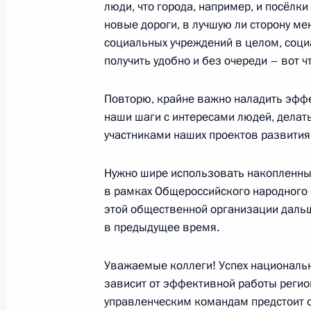
люди, что города, например, и посёлк
новые дороги, в лучшую ли сторону ме
Совещание с руководителями рабоч
социальных учреждений в целом, соци
28 января 2019 года, 11:00
получить удобно и без очереди – вот ч
Повторю, крайне важно наладить эфф
наши шаги с интересами людей, делат
Встреча с премьер-министром Дм
участниками наших проектов развития
21 декабря 2018 года, 13:20
Нужно шире использовать накопленный
в рамках Общероссийского народного 
Перечень поручений по итогам ра
этой общественной организации дальш
президиума Государственного сове
в предыдущее время.
18 декабря 2018 года, 19:00
Уважаемые коллеги! Успех национальн
зависит от эффективной работы реги
управленческим командам предстоит с