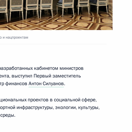
ии Госсовета
ю и нацпроектам
ции первичного звена
 разработанных кабинетом министров
ента, выступил Первый заместитель
стр финансов
Антон Силуанов
.
м проверки исполнения
идента, направленных
ациональных проектов в социальной сфере,
енности и электронной
ртной инфраструктуры, экологии, культуры,
 среды.