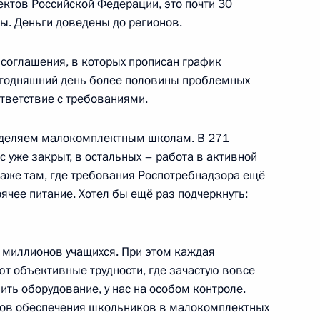
ектов Российской Федерации, это почти 30
. Деньги доведены до регионов.
ва
соглашения, в которых прописан график
сегодняшний день более половины проблемных
ответствие с требованиями.
по профессиональным
уделяем малокомплектным школам. В 271
 уже закрыт, в остальных – работа в активной
 даже там, где требования Роспотребнадзора ещё
ячее питание. Хотел бы ещё раз подчеркнуть:
венного совета
7 миллионов учащихся. При этом каждая
т объективные трудности, где зачастую вовсе
ить оборудование, у нас на особом контроле.
тов обеспечения школьников в малокомплектных
по профессиональным