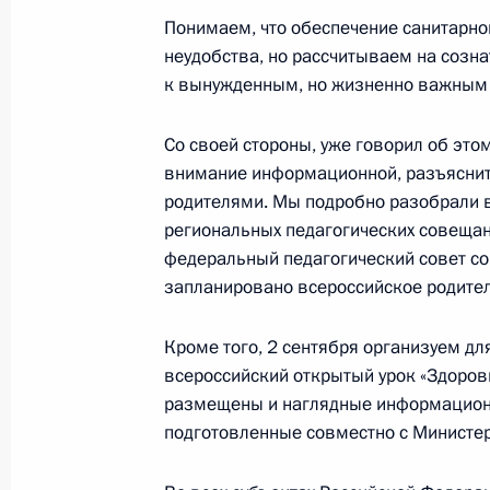
Понимаем, что обеспечение санитарн
неудобства, но рассчитываем на созн
Заседание Национального совета 
к вынужденным, но жизненно важным
квалификациям
Со своей стороны, уже говорил об это
3 декабря 2020 года, 18:00
внимание информационной, разъясните
родителями. Мы подробно разобрали 
региональных педагогических совещан
Перечень поручений по итогам зас
федеральный педагогический совет со 
физической культуры и спорта
запланировано всероссийское родител
30 октября 2020 года, 18:00
Кроме того, 2 сентября организуем д
всероссийский открытый урок «Здоровь
размещены и наглядные информацион
Совещание с членами Правительст
подготовленные совместно с Министе
28 октября 2020 года, 14:30