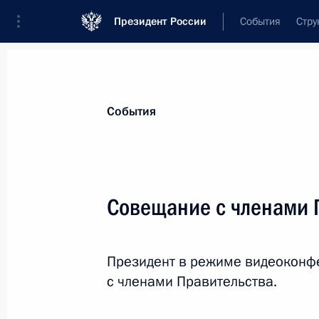
Президент России
События
Стру
Материалы по выбранной теме
События
Профессиональное образование,
4
Совещание с членами 
Показа
Президент в режиме видеоконф
В законодательство внесены измен
с членами Правительства.
терминологии в соответствие с за
30 апреля 2021 года, 22:15