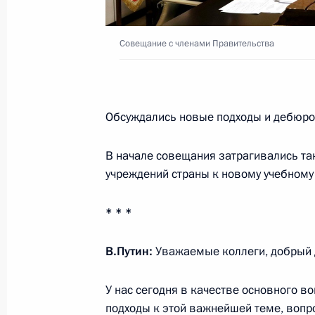
24 марта 2021 года, 15:30
Совещание с членами Правительства
Указ о некоторых вопросах Совета
15 марта 2021 года, 20:00
Обсуждались новые подходы и дебюрок
В начале совещания затрагивались т
Заседание Национального совета 
учреждений страны к новому учебному 
квалификациям
* * *
12 марта 2021 года, 18:30
В.Путин:
Уважаемые коллеги, добрый д
Заседание комиссии Госсовета по
У нас сегодня в качестве основного в
18 февраля 2021 года, 14:00
подходы к этой важнейшей теме, воп