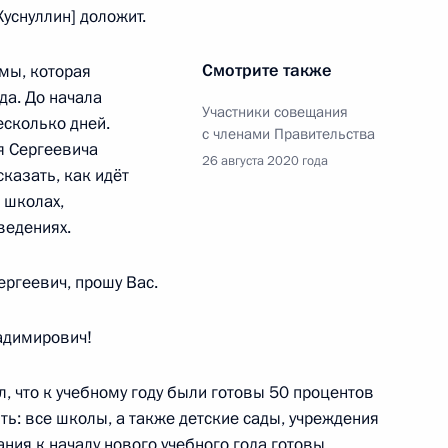
уснуллин] доложит.
Смотрите также
емы, которая
среднего профессионального
да. До начала
Участники совещания
есколько дней.
с членами Правительства
я Сергеевича
26 августа 2020 года
казать, как идёт
 школах,
ведениях.
 Сергеем Кравцовым
ергеевич, прошу Вас.
димирович!
ференции по искусственному
, что к учебному году были готовы 50 процентов
ть: все школы, а также детские сады, учреждения
ия к началу нового учебного года готовы.