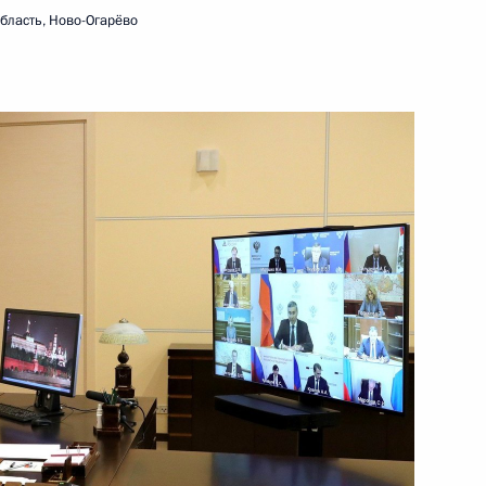
бласть, Ново-Огарёво
едания наблюдательного
ожностей»
по профессиональным
изменения, касающиеся
олнительного образования