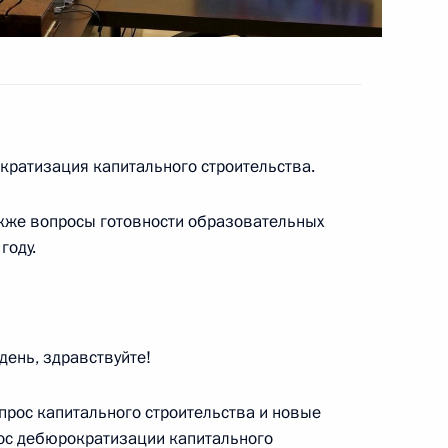
 по науке и образованию
ратизация капитального строительства.
акже вопросы готовности образовательных
по профессиональным
году.
ень, здравствуйте!
 направлению «Образование»
опрос капитального строительства и новые
рос дебюрократизации капитального