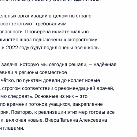
ельных организаций в целом по стране
разовании в Российской
 соответствуют требованиям
опасности. Проверена их материально-
шинство школ подключены к скоростному
 к 2022 году будут подключены все школы.
я задача, которую мы сегодня решали, – надёжная
по профессиональным
авили в регионы совместное
чётко, по пунктам довели до коллег новые
в строгом соответствии с рекомендацией врачей,
мо следовать. Основные из них – это
по времени потоков учащихся, закрепление
по профессиональным
рия. Повторю, к реализации этих мер готовы все
и, включая новые. Вчера Татьяна Алексеевна
и главами.