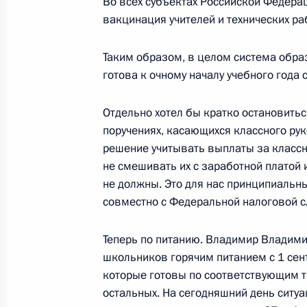
Во всех субъектах Российской Федера
вакцинация учителей и технических ра
Переходящее знамя Президента вр
кадетскому корпусу
Таким образом, в целом система обра
готова к очному началу учебного года с
22 октября 2020 года, 15:00
Отдельно хотел бы кратко остановить
поручениях, касающихся классного рук
Встреча с учителями и студентами 
решение учитывать выплаты за классн
не смешивать их с заработной платой
5 октября 2020 года, 17:00
не должны. Это для нас принципиальны
совместно с Федеральной налоговой с
Заседание Национального совета 
Теперь по питанию. Владимир Владими
квалификациям
школьников горячим питанием с 1 сент
23 сентября 2020 года, 17:00
которые готовы по соответствующим т
остальных. На сегодняшний день сит