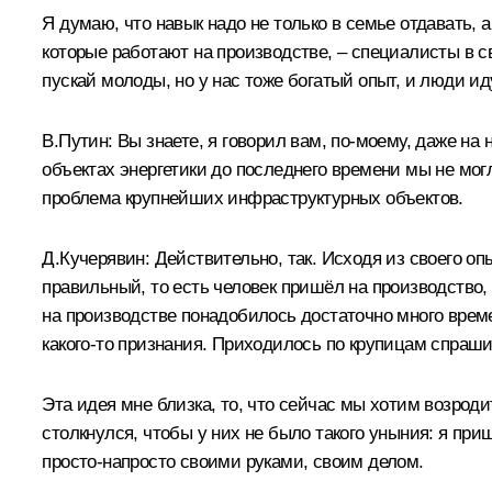
Я думаю, что навык надо не только в семье отдавать, 
которые работают на производстве, – специалисты в с
пускай молоды, но у нас тоже богатый опыт, и люди и
В.Путин:
Вы знаете, я говорил вам, по‑моему, даже н
объектах энергетики до последнего времени мы не мог
проблема крупнейших инфраструктурных объектов.
Д.Кучерявин:
Действительно, так. Исходя из своего оп
правильный, то есть человек пришёл на производство, 
на производстве понадобилось достаточно много време
какого‑то признания. Приходилось по крупицам спраши
Эта идея мне близка, то, что сейчас мы хотим возрод
столкнулся, чтобы у них не было такого уныния: я при
просто-напросто своими руками, своим делом.