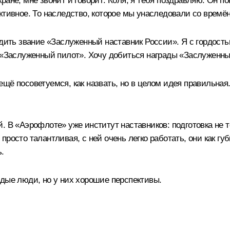
ане, мне звонит и говорит: Коля, я тебя поздравляю. Он пом
ктивное. То наследство, которое мы унаследовали со времён
одить звание «Заслуженный наставник России». Я с гордост
– «Заслуженный пилот». Хочу добиться награды «Заслуженны
щё посоветуемся, как назвать, но в целом идея правильная
. В «Аэрофлоте» уже институт наставников: подготовка не т
осто талантливая, с ней очень легко работать, они как губк
.
дые люди, но у них хорошие перспективы.