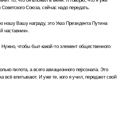
нит то, что он вложил в меня. Я говорю, что я уже
 Советского Союза, сейчас надо передать.
ью ношу Вашу награду, это Указ Президента Путина
й наставник».
. Нужно, чтобы был какой‑то элемент общественного
олько пилота, а всего авиационного персонала. Это
а всё впитывают. И уже те, кого я учил, передают свой