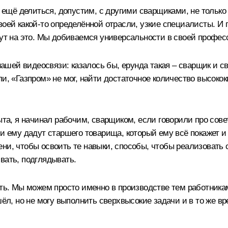
а ещё делиться, допустим, с другими сварщиками, не только
воей какой‑то определённой отрасли, узкие специалисты. И
дут на это. Мы добиваемся универсальности в своей профес
а нашей видеосвязи: казалось бы, ерунда такая – сварщик и
ли, «Газпром» не мог, найти достаточное количество высо
ыта, я начинал рабочим, сварщиком, если говорили про сове
и ему дадут старшего товарища, который ему всё покажет и н
ни, чтобы освоить те навыки, способы, чтобы реализовать
вать, подглядывать.
ить. Мы можем просто именно в производстве тем работника
шёл, но не могу выполнить сверхвысокие задачи и в то же вр