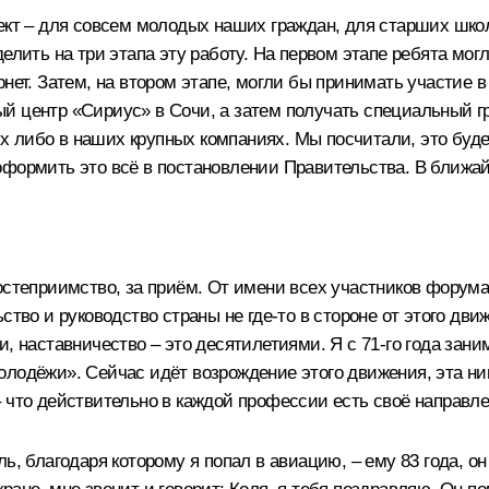
ект – для совсем молодых наших граждан, для старших школь
делить на три этапа эту работу. На первом этапе ребята м
рнет. Затем, на втором этапе, могли бы принимать участие 
й центр «Сириус» в Сочи, а затем получать специальный г
 либо в наших крупных компаниях. Мы посчитали, это будет
оформить это всё в постановлении Правительства. В ближай
остеприимство, за приём. От имени всех участников форума
ство и руководство страны не где‑то в стороне от этого дви
и, наставничество – это десятилетиями. Я с 71‑го года за
олодёжи». Сейчас идёт возрождение этого движения, эта ни
 что действительно в каждой профессии есть своё направле
ль, благодаря которому я попал в авиацию, – ему 83 года, 