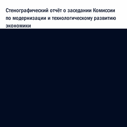
Стенографический отчёт о заседании Комиссии
по модернизации и технологическому развитию
экономики
26 октября 2010 года, 15:00
Церемония запуска первой установки
нефтеперерабатывающего комплекса «ТАНЕКО»
26 октября 2010 года, 13:20
Встреча с председателем правления компании
«ИНТЕР РАО ЕЭС» Борисом Ковальчуком
30 сентября 2010 года, 16:00