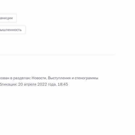
санкции
ышленность
росам
Ростех» Сергеем Чемезовым
ован в разделах:
Новости
,
Выступления и стенограммы
бликации:
20 апреля 2022 года, 18:45
отрасли