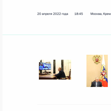
28 июня 2022 года, 20:35
20 апреля 2022 года
18:45
Москва, Крем
Встреча с главой «Роснано» Серге
15 июня 2022 года, 14:00
Встреча с генеральным директоро
Косовым
8 июня 2022 года, 13:55
Cовместное заседание комиссий Го
«Промышленность», «Наука» и «Мал
предпринимательство»