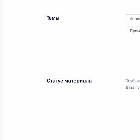
7 июня 2022 года, 18:00
Темы
Анти
Пром
Совещание по экономическим воп
7 июня 2022 года, 13:45
Встреча с главой госкорпорации «
Статус материала
Опублик
18 мая 2022 года, 13:45
Дата пу
Совещание по развитию нефтяной 
17 мая 2022 года, 16:00