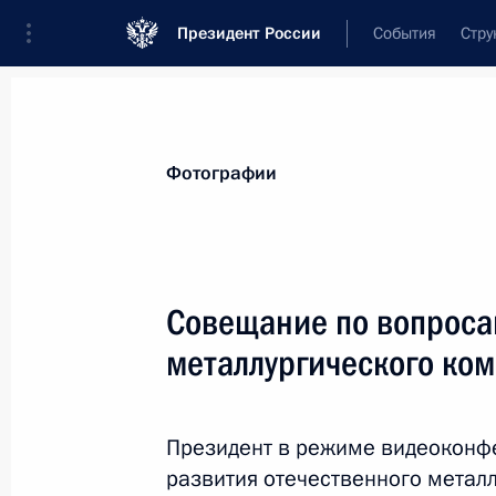
Президент России
События
Стру
Материалы по выбранной теме
Фотографии
Промышленность,
782 результата
Совещание по вопроса
Показа
металлургического ко
Перечень поручений по результата
законодательства и решений През
Президент в режиме видеоконф
на развитие перспективной минер
развития отечественного метал