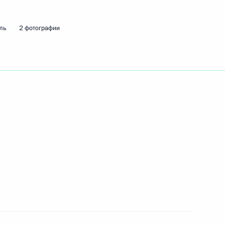
ль
2 фотографии
ем Куликовым
м «Росагролизинга» Павлом
сcовета по направлениям
ое и среднее