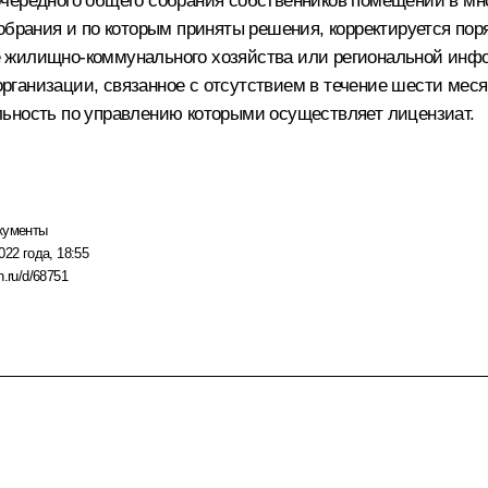
чередного общего собрания собственников помещений в мн
собрания и по которым приняты решения, корректируется по
 жилищно-коммунального хозяйства или региональной инфо
ганизации, связанное с отсутствием в течение шести меся
льность по управлению которыми осуществляет лицензиат.
кументы
022 года, 18:55
n.ru/d/68751