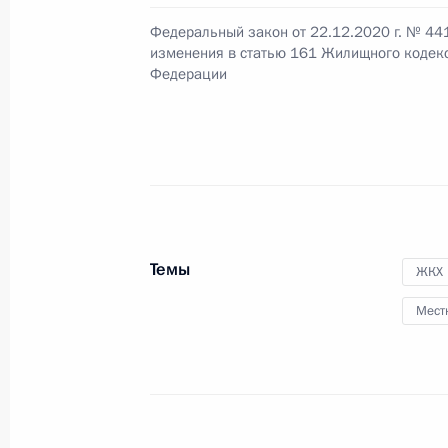
Федеральный закон от 22.12.2020 г. № 44
изменения в статью 161 Жилищного кодек
Подписан закон, совершенствующи
Федерации
систем горячего водоснабжения на
30 декабря 2021 года, 14:25
Совещание с членами Правительст
20 октября 2021 года, 15:45
Темы
ЖКХ
Мест
Встреча с врио главы Дагестана 
19 августа 2021 года, 13:05