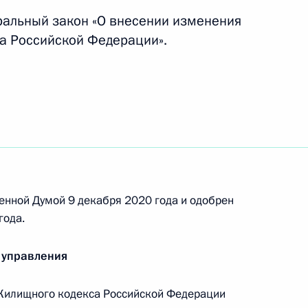
ральный закон «О внесении изменения
а Российской Федерации».
номической поддержки
енности правового
 земельных, жилищных,
енной Думой 9 декабря 2020 года и одобрен
в условиях санкций
года.
 управления
Жилищного кодекса Российской Федерации