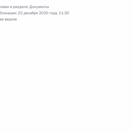
ва
ован в разделе:
Документы
бликации:
22 декабря 2020 года, 11:30
ая версия
декс и закон
й системе жилищно-
ламе
дарственной регистрации