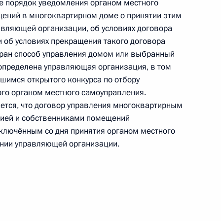
е порядок уведомления органом местного
нстроя и комиссии Госсовета
ений в многоквартирном доме о принятии этим
жилищно-коммунальное
вляющей организации, об условиях договора
 об условиях прекращения такого договора
бран способ управления домом или выбранный
 определена управляющая организация, в том
вшимся открытого конкурса по отбору
го органом местного самоуправления.
оснабжении и водоотведении
тся, что договор управления многоквартирным
ией и собственниками помещений
ключённым со дня принятия органом местного
нии управляющей организации.
аторий на необходимость
нина-должника при обращении