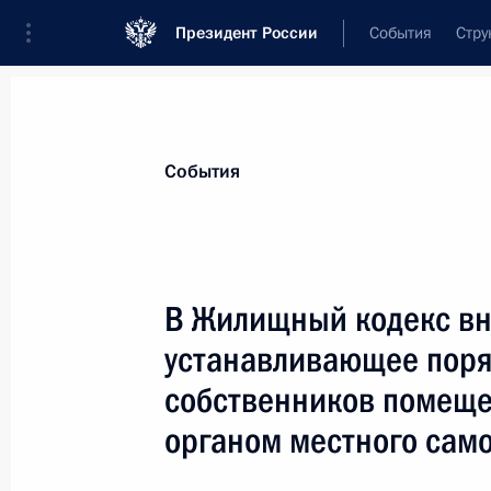
Президент России
События
Стру
Материалы по выбранной теме
События
ЖКХ,
267 результатов
В Жилищный кодекс вн
Показа
устанавливающее поря
собственников помеще
Уточнён порядок оформления акта 
органом местного сам
и выполненных работ по капитальн
имущества в многоквартирном дом