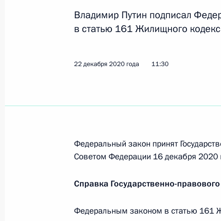
16 апреля 2022 года, 10:25
Владимир Путин подписал Феде
в статью 161 Жилищного кодекс
Совещание о мерах социально-эко
22 декабря 2020 года
11:30
регионов
16 марта 2022 года, 18:10
Законодательно установлены особ
регулирования градостроительных,
Федеральный закон принят Государств
инвестиционных и иных отношений 
Советом Федерации 16 декабря 2020 
в 2022 году
Справка Государственно-правового
14 марта 2022 года, 13:50
Федеральным законом в статью 161 