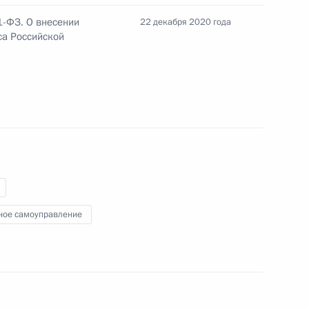
1-ФЗ. О внесении
22 декабря 2020 года
са Российской
й порядок перевода открытых
 закрытые
ва
ное самоуправление
Сергеем Меликовым