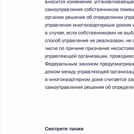
вносится изменение, устанавливающе
Совместное заседание Коллегии Ми
самоуправления собственников помещ
по направлению «Строительство, 
органом решения об определении упра
хозяйство, городская среда»
управления многоквартирным домом и
в случае, если собственниками не вы
17 февраля 2022 года, 11:00
способ управления не реализован, не
числе по причине признания несостоя
управляющей организации, проводимо
Внесены изменения в закон о вод
Федеральным законом предусматривае
28 января 2022 года, 14:20
домом между управляющей организац
в многоквартирном доме считается за
самоуправления решения об определе
До 1 июля 2022 года продлён мор
указания идентификатора гражда
в суд организаций ЖКХ
30 декабря 2021 года, 19:20
Смотрите также