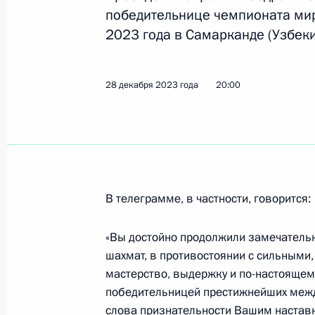
победительнице чемпионата ми
2023 года в Самарканде (Узбеки
Заседание межведомственной коми
с негосударственными организаци
28 декабря 2023 года
20:00
по развитию физической культуры 
9 апреля 2024 года, 17:00
Открытие социальных и жилых объе
В телеграмме, в частности, говорится:
3 апреля 2024 года, 18:45
«Вы достойно продолжили замечатель
шахмат, в противостоянии с сильным
Распоряжение о проведении в 2025
мастерство, выдержку и по-настоящем
спортивная держава»
победительницей престижнейших межд
слова признательности Вашим наставн