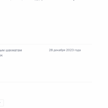
народного спортивного
ава» в 2024 году
рым шахматам
28 декабря 2023 года
ук
отовке заседания Совета
и спорта
т