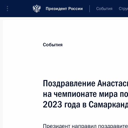
Президент России
События
Стру
Материалы по выбранной теме
События
Спорт,
1664 результата
Поздравление Анастас
Показа
на чемпионате мира п
2023 года в Самаркан
Заседание комиссии Госсовета по 
физическая культура и спорт»
Президент направил поздравите
12 апреля 2024 года, 14:00