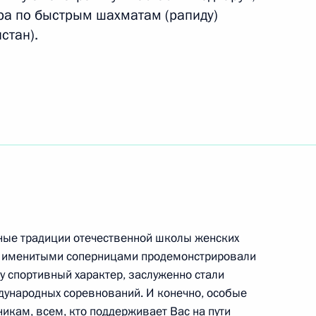
ра по быстрым шахматам (рапиду)
стан).
ссии по взаимодействию
ями Совета при Президенте
и спорта
ктов в новых регионах России
ные традиции отечественной школы женских
и, именитыми соперницами продемонстрировали
 году форума «Россия –
у спортивный характер, заслуженно стали
ународных соревнований. И конечно, особые
икам, всем, кто поддерживает Вас на пути