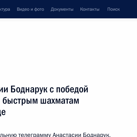
ктура
Видео и фото
Документы
Контакты
Поиск
Все темы
Подписаться на ленту
ии Боднарук с победой
ть следующие материалы
о быстрым шахматам
де
направлению «Туризм,
льную телеграмму Анастасии Боднарук,