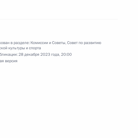
 федеральных органов власти
ован в разделе:
Комиссии и Советы
,
Совет по развитию
кой культуры и спорта
бликации:
28 декабря 2023 года, 20:00
ая версия
акиады среди федеральных
ации
нения, предусматривающие
х ограничений на участие
стве спортсменов