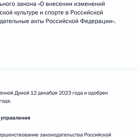
ьного закона «О внесении изменений
кой культуре и спорте в Российской
дательные акты Российской Федерации».
ссии по взаимодействию
ями Совета при Президенте
и спорта
ктов в новых регионах России
енной Думой 12 декабря 2023 года и одобрен
года.
 управления
 году форума «Россия –
ершенствование законодательства Российской