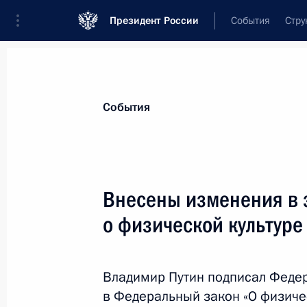
Президент России
События
Стру
Материалы по выбранной теме
События
Спорт,
1664 результата
Внесены изменения в 
Показа
о физической культуре
Заседание комиссии Госсовета по 
физическая культура и спорт»
Владимир Путин подписал Феде
в Федеральный закон «О физичес
12 апреля 2024 года, 14:00