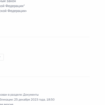
ный закон
ской Федерации“
ской Федерации»
 федеральных органов власти
акиады среди федеральных
т
ации
нения, предусматривающие
ован в разделе:
Документы
х ограничений на участие
бликации:
25 декабря 2023 года, 18:50
стве спортсменов
ая версия