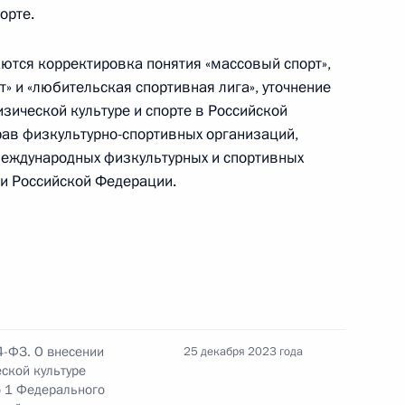
орте.
тся корректировка понятия «массовый спорт»,
народного спортивного
» и «любительская спортивная лига», уточнение
ава» в 2024 году
зической культуре и спорте в Российской
ав физкультурно-спортивных организаций,
международных физкультурных и спортивных
ми Российской Федерации.
отовке заседания Совета
и спорта
4-ФЗ. О внесении
25 декабря 2023 года
ской культуре
ю 1 Федерального