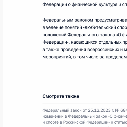
19 марта 2024 года, 17:25
Федерации о физической культуре и сп
Федеральным законом предусматриваю
Распоряжение о проведении Между
введение понятий «любительский спорт
форума «Россия – спортивная держ
положений Федерального закона «О фи
Федерации», касающихся отдельных пр
18 марта 2024 года, 22:00
а также проведения всероссийских и 
мероприятий, в том числе за предела
Заседание рабочей группы по подг
по развитию физической культуры 
12 марта 2024 года, 15:00
Смотрите также
Федеральный закон от 25.12.2023 г. № 68
Посещение Дворца самбо
изменений в Федеральный закон «О физиче
и спорте в Российской Федерации» и стать
7 марта 2024 года, 14:10