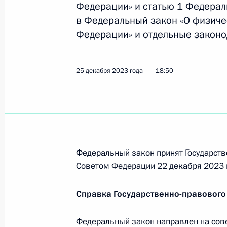
Федерации» и статью 1 Федерал
в Федеральный закон «О физичес
Федерации» и отдельные законо
Заседание межведомственной коми
с негосударственными организаци
по развитию физической культуры 
25 декабря 2023 года
18:50
9 апреля 2024 года, 17:00
Открытие социальных и жилых объе
3 апреля 2024 года, 18:45
Федеральный закон принят Государств
Советом Федерации 22 декабря 2023 
Справка Государственно-правового
Распоряжение о проведении в 2025
спортивная держава»
Федеральный закон направлен на сов