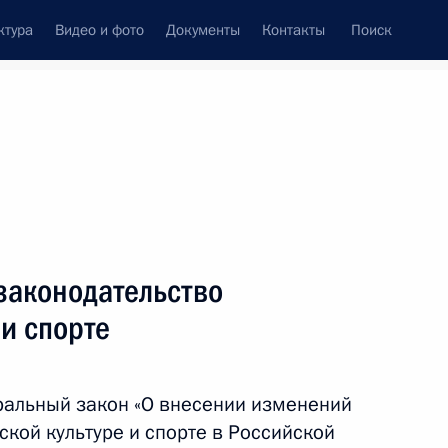
ктура
Видео и фото
Документы
Контакты
Поиск
Все темы
Подписаться на ленту
законодательство
ть следующие материалы
 и спорте
направлению «Туризм,
ральный закон «О внесении изменений
кой культуре и спорте в Российской