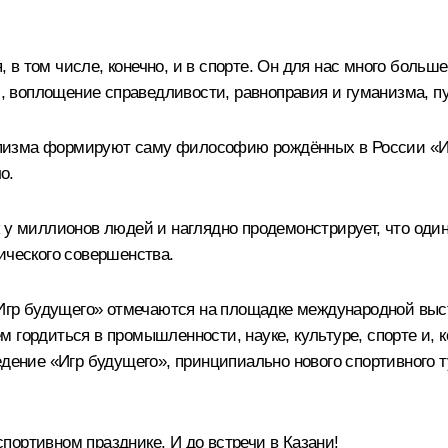
в том числе, конечно, и в спорте. Он для нас много больше
ол, воплощение справедливости, равноправия и гуманизма, п
пизма формируют саму философию рождённых в России «Иг
о.
к у миллионов людей и наглядно продемонстрирует, что од
ического совершенства.
 «Игр будущего» отмечаются на площадке международной вы
 гордиться в промышленности, науке, культуре, спорте и, к
едение «Игр будущего», принципиально нового спортивного т
портивном празднике. И до встречи в Казани!