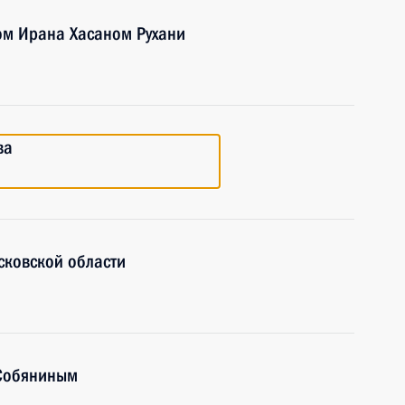
ом Ирана Хасаном Рухани
ва
сковской области
 Собяниным