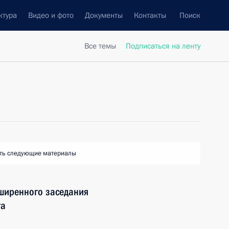
ктура
Видео и фото
Документы
Контакты
Поиск
Все темы
Подписаться на ленту
ть следующие материалы
сширенного заседания
та