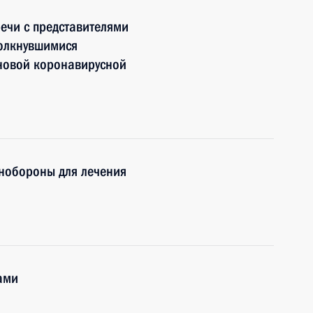
речи с представителями
толкнувшимися
 новой коронавирусной
нобороны для лечения
ами