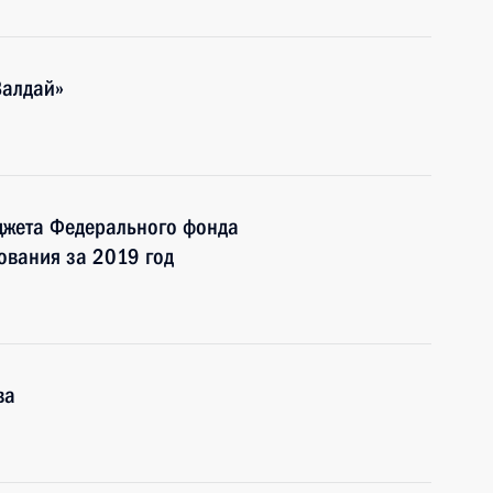
Валдай»
юджета Федерального фонда
ования за 2019 год
ва