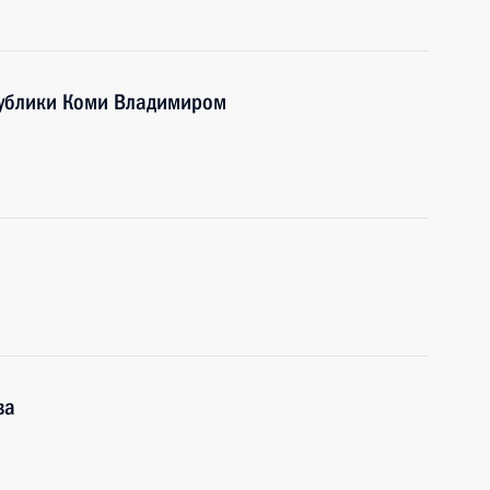
публики Коми Владимиром
ва