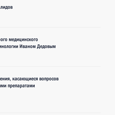
алидов
ного медицинского
ринологии Иваном Дедовым
нения, касающиеся вопросов
ыми препаратами