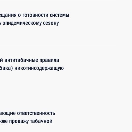
ещания о готовности системы
у эпидемическому сезону
й антитабачные правила
абака) никотинсодержащую
ающие ответственность
акже продажу табачной