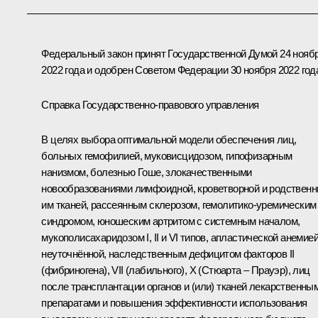
Федеральный закон принят Государственной Думой 24 нояб
2022 года и одобрен Советом Федерации 30 ноября 2022 год
Справка Государственно-правового управления
В целях выбора оптимальной модели обеспечения лиц,
больных гемофилией, муковисцидозом, гипофизарным
нанизмом, болезнью Гоше, злокачественными
новообразованиями лимфоидной, кроветворной и родствен
им тканей, рассеянным склерозом, гемолитико-уремическим
синдромом, юношеским артритом с системным началом,
мукополисахаридозом I, II и VI типов, апластической анемие
неуточнённой, наследственным дефицитом факторов II
(фибриногена), VII (лабильного), X (Стюарта – Прауэр), лиц
после трансплантации органов и (или) тканей лекарственны
препаратами и повышения эффективности использования