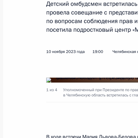
Детский омбудсмен встретилась
1 декабря 2023 года, 22:00
провела совещание с представи
по вопросам соблюдения прав и 
посетила подростковый центр «М
Мария Львова-Белова посетила Че
10 ноября 2023 года, 19:00
10 ноября 2023 года
19:00
Челябинская 
Заседание Комиссии по делам инв
27 октября 2023 года, 12:00
1 из 4
Уполномоченный при Президенте по пра
в Челябинскую область встретилась с гл
Мария Львова-Белова посетила Ре
15 сентября 2023 года, 19:30
В ходе встречи
Мария Львова-Белова