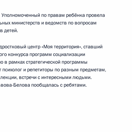
и Уполномоченный по правам ребёнка провела
едания набсовета АНО
ьных министерств и ведомств по вопросам
тив по продвижению новых
в детей.
дростковый центр «Моя территория», ставший
ого конкурса программ социализации
но в рамках стратегической программы
т психолог и репетиторы по разным предметам,
еловой в новые субъекты
 лекции, встречи с интересными людьми.
вова-Белова пообщалась с ребятами.
 из резервного фонда