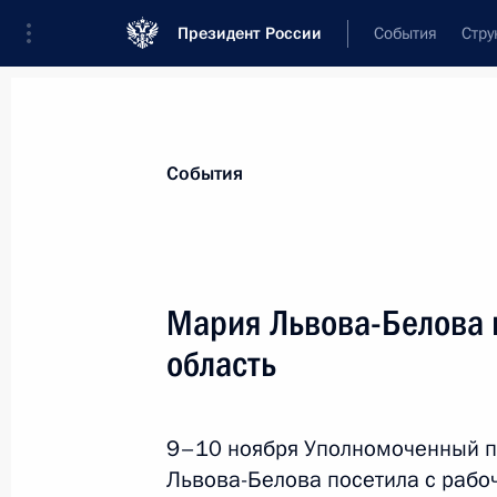
Президент России
События
Стру
Материалы по выбранной теме
События
Социальная реабилитация инвали
Мария Львова-Белова 
Показа
область
Внесены изменения в Указ о ежеме
осуществляющим уход за детьми-и
9–10 ноября Уполномоченный п
с детства I группы
Львова-Белова посетила с рабо