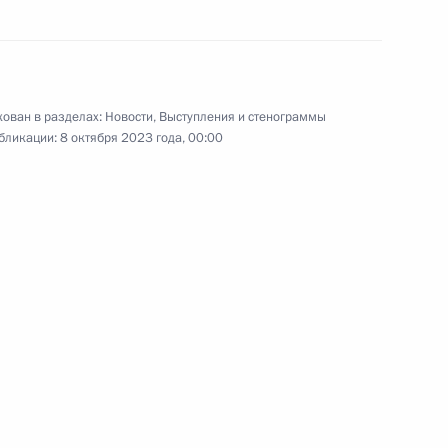
акона о племенном
ован в разделах:
Новости
,
Выступления и стенограммы
бликации:
8 октября 2023 года, 00:00
вилах выдачи, обращения
их свидетельств
льского края Владимиром