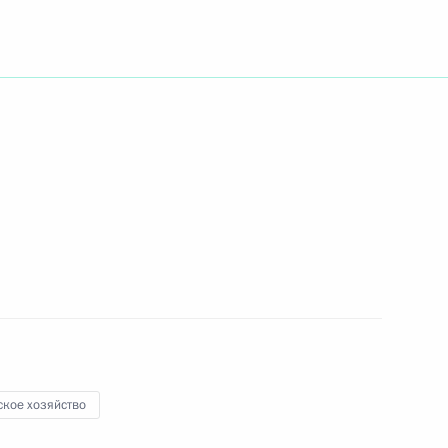
асиковым
истративная ответственность
ращению побочных продуктов
 Ильёй Шестаковым
ское хозяйство