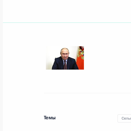
Встреча с главой Калмыкии Бату Х
21 мая 2024 года, 14:30
Законодательно установлена админ
за несоблюдение требований к об
животноводства
22 апреля 2024 года, 16:10
Встреча с главой Росрыболовства
8 апреля 2024 года, 14:10
Темы
Сель