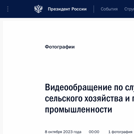
Президент России
События
Стру
Материалы по выбранной теме
Фотографии
Сельское хозяйство,
478 результат
Видеообращение по сл
Показа
сельского хозяйства 
промышленности
Совещание с членами Правительст
4 июня 2024 года, 20:40
8 октября 2023 года
00:00
1 фотография