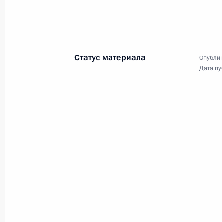
Внесено изменение в статью 13 з
животноводстве
23 марта 2024 года, 18:50
Статус материала
Опублик
Дата пу
Ратифицировано Соглашение о пра
и погашения в рамках ЕАЭС складск
на сельхозпродукцию
23 марта 2024 года, 18:10
Встреча с губернатором Ставропо
Владимировым
5 марта 2024 года, 21:50