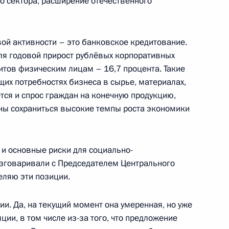
о сектора, расширение отечественного
на работу в авиаперсонал лиц
ичастных к экстремизму
ой активности – это банковское кредитование.
ля годовой прирост рублёвых корпоративных
итов физическим лицам – 16,7 процента. Такие
их потребностях бизнеса в сырье, материалах,
а мобилизованных,
тся и спрос граждан на конечную продукцию,
продление прежнего
ны сохраниться высокие темпы роста экономики
 и основные риски для социально-
азговаривали с Председателем Центрального
еляю эти позиции.
альный размер оплаты труда
ии. Да, на текущий момент она умеренная, но уже
ии, в том числе из-за того, что предложение