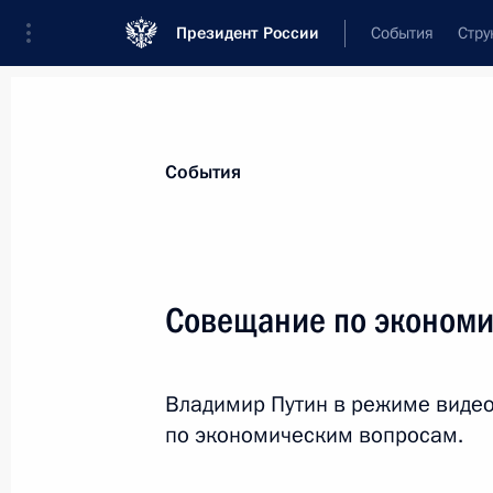
Президент России
События
Стру
Материалы по выбранной теме
События
Рынок труда,
415 результатов
Совещание по эконом
Показа
Владимир Путин в режиме виде
Встреча по вопросам развития пр
по экономическим вопросам.
3 августа 2023 года, 14:00