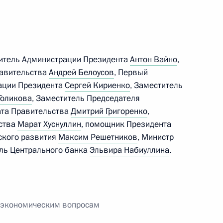
ального форума
дитель Администрации Президента
Антон Вайно
,
равительства
Андрей Белоусов
, Первый
ации Президента
Сергей Кириенко
, Заместитель
по профессиональным
Голикова
, Заместитель Председателя
ата Правительства
Дмитрий Григоренко
,
ства
Марат Хуснуллин
, помощник Президента
ского развития
Максим Решетников
, Министр
ель Центрального банка
Эльвира Набиуллина
.
к административной
вил привлечения иностранных
на розничных рынках
о экономическим вопросам