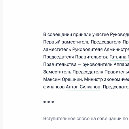
Участникам и гостям Пятого федер
«Производительность 360»
20 июля 2023 года, 10:00
В совещании приняли участие Руково
Первый заместитель Председателя П
заместитель Руководителя Администр
Заседание Национального совета 
Председателя Правительства
Татьяна 
квалификациям
Правительства – руководитель Аппар
Заместитель Председателя Правитель
14 июля 2023 года, 19:00
Максим Орешкин
, Министр экономиче
финансов
Антон Силуанов
, Председат
Уточнены основания привлечения 
* * *
ответственности за нарушение пра
граждан к трудовой деятельности 
Вступительное слово на совещании п
10 июля 2023 года, 15:20