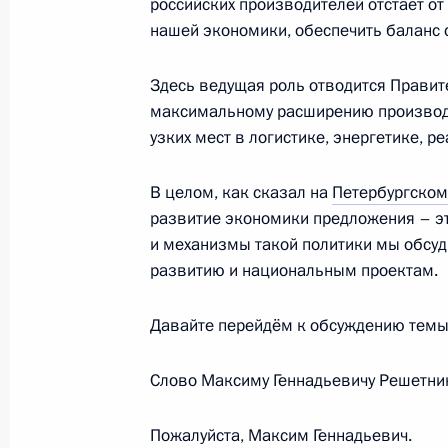
российских производителей отстаёт от
нашей экономики, обеспечить баланс 
Законодательно продлён срок при
Здесь ведущая роль отводится Правит
по сохранению устойчивости росси
максимальному расширению производс
внешнего санкционного давления
узких мест в логистике, энергетике, р
19 декабря 2022 года, 12:10
В целом, как сказал на
Петербургском
развитие экономики предложения – э
и механизмы такой политики мы обсуд
Показа
развитию и национальным проектам.
Давайте перейдём к обсуждению темы,
Слово Максиму Геннадьевичу Решетник
Встреча с военнослужащими Во
26 июля 2026 года
Пожалуйста, Максим Геннадьевич.