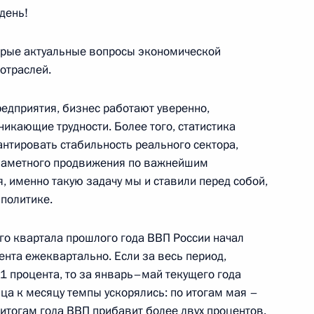
день!
орые актуальные вопросы экономической
ва
отраслей.
редприятия, бизнес работают уверенно,
икающие трудности. Более того, статистика
 снятие избыточных барьеров
рантировать стабильность реального сектора,
етних в возрасте от 14 до 15
я заметного продвижения по важнейшим
, именно такую задачу мы и ставили перед собой,
политике.
ого квартала прошлого года ВВП России начал
ента ежеквартально. Если за весь период,
росам
,1 процента, то за январь–май текущего года
яца к месяцу темпы ускорялись: по итогам мая –
о итогам года ВВП прибавит более двух процентов.