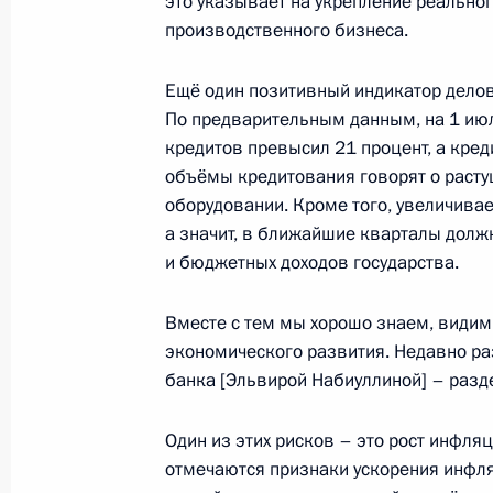
это указывает на укрепление реальног
Подписан закон о запрете приёма 
производственного бизнеса.
с непогашенной судимостью или пр
Ещё один позитивный индикатор делов
19 декабря 2022 года, 14:30
По предварительным данным, на 1 ию
кредитов превысил 21 процент, а кред
объёмы кредитования говорят о растущ
Подписан закон, уточняющий прав
оборудовании. Кроме того, увеличивае
контрактников и добровольцев на 
а значит, в ближайшие кварталы долж
трудового договора
и бюджетных доходов государства.
19 декабря 2022 года, 14:20
Вместе с тем мы хорошо знаем, видим
экономического развития. Недавно р
банка [Эльвирой Набиуллиной] – разд
Законодательно установлен миним
с 1 января 2023 года
Один из этих рисков – это рост инфляц
19 декабря 2022 года, 12:25
отмечаются признаки ускорения инфляц