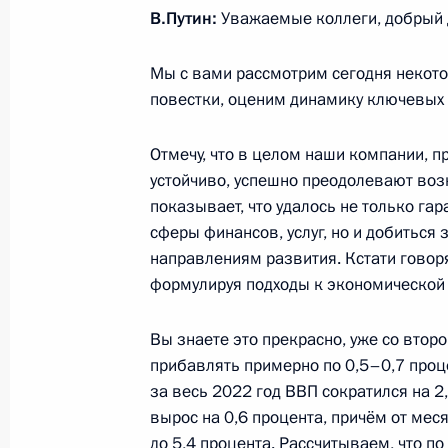
В.Путин:
Уважаемые коллеги, добрый 
Мы с вами рассмотрим сегодня некот
Совещание с членами Правительст
повестки, оценим динамику ключевых 
4 июля 2023 года, 16:10
Отмечу, что в целом наши компании, п
устойчиво, успешно преодолевают возн
Подписан закон, направленный на
показывает, что удалось не только га
при трудоустройстве несовершеннол
сферы финансов, услуг, но и добитьс
лет
направлениям развития. Кстати говоря
формулируя подходы к экономической 
13 июня 2023 года, 19:20
Вы знаете это прекрасно, уже со втор
прибавлять примерно по 0,5–0,7 проц
Совещание по экономическим воп
за весь 2022 год ВВП сократился на 2
вырос на 0,6 процента, причём от мес
11 апреля 2023 года, 17:30
до 5,4 процента. Рассчитываем, что п