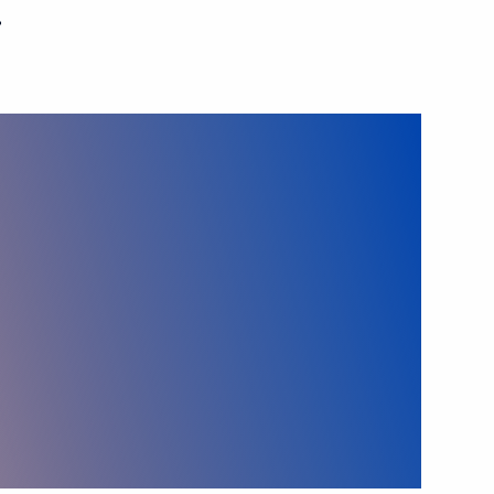
ь
 направлению «Социальная
росам
иальной оценке условий