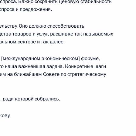
 спроса. Важно сохранить ценовую стабильность
спроса и предложения.
менения комплекса мер
ельству. Оно должно способствовать
йской экономики в условиях
тва товаров и услуг, расшивке так называемых
еальном секторе и так далее.
 [международном экономическом] форуме
,
то наша важнейшая задача. Конкретные шаги
им на ближайшем Совете по стратегическому
ть предыдущие материалы
 ради которой собрались.
ову.
енно-Морского Флота