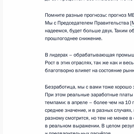
Помните разные прогнозы: прогноз МВ
Подписан закон об увеличении до 
Мы с Председателем Правительства [
страховой выплаты при смерти на 
надеемся, будет больше двух. Таким о
3 апреля 2023 года, 11:45
прошлогоднее снижение.
В лидерах – обрабатывающая промышле
Рост в этих отраслях, так же как и в
Совещание с членами Правительст
благотворно влияет на состояние рынк
29 марта 2023 года, 16:50
Безработица, мы с вами тоже хорошо э
При этом реальные заработные платы
Заседание Национального совета 
темпами: в апреле – более чем на 10 
квалификациям
среднее значение, и в разных случаях,
разному смотрится, но тем не менее в 
28 марта 2023 года, 18:00
в реальном выражении. В целом резу
и предварительных расчётов.