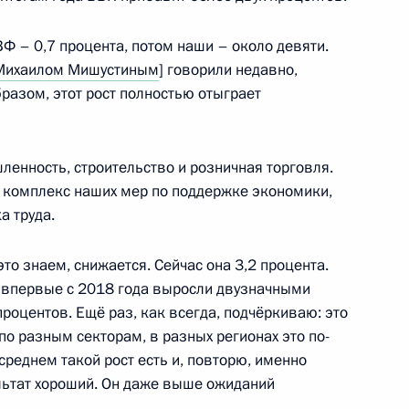
Ф – 0,7 процента, потом наши – около девяти.
2 миллионов рублей
Михаилом Мишустиным
] говорили недавно,
производстве
бразом, этот рост полностью отыграет
нность, строительство и розничная торговля.
есь комплекс наших мер по поддержке экономики,
ва
а труда.
то знаем, снижается. Сейчас она 3,2 процента.
 впервые с 2018 года выросли двузначными
по профессиональным
процентов. Ещё раз, как всегда, подчёркиваю: это
 по разным секторам, в разных регионах это по-
среднем такой рост есть и, повторю, именно
льтат хороший. Он даже выше ожиданий