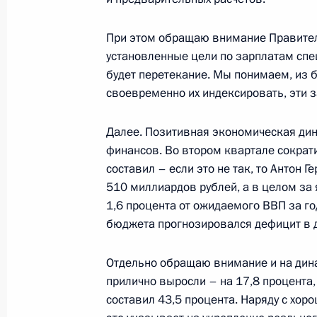
Рабочая поездка Марии Львовой-Б
При этом обращаю внимание Правител
установленные цели по зарплатам спе
17 марта 2023 года, 20:00
будет перетекание. Мы понимаем, из 
своевременно их индексировать, эти 
Заседание Национального совета 
Далее. Позитивная экономическая дин
квалификациям
финансов. Во втором квартале сократ
14 февраля 2023 года, 17:00
составил – если это не так, то Антон 
510 миллиардов рублей, а в целом за 
1,6 процента от ожидаемого ВВП за го
бюджета прогнозировался дефицит в 
Заседание Национального совета 
квалификациям
Отдельно обращаю внимание и на дина
30 декабря 2022 года, 17:00
прилично выросли – на 17,8 процента,
составил 43,5 процента. Наряду с хо