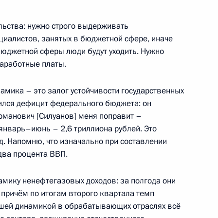
еловой в Санкт-Петербург
ьства: нужно строго выдерживать
циалистов, занятых в бюджетной сфере, иначе
бюджетной сферы люди будут уходить. Нужно
заработные платы.
по профессиональным
амика – это залог устойчивости государственных
ился дефицит федерального бюджета: он
Германович [Силуанов] меня поправит –
январь–июнь – 2,6 триллиона рублей. Это
д. Напомню, что изначально при составлении
два процента ВВП.
по профессиональным
мику ненефтегазовых доходов: за полгода они
 причём по итогам второго квартала темп
рошей динамикой в обрабатывающих отраслях всё