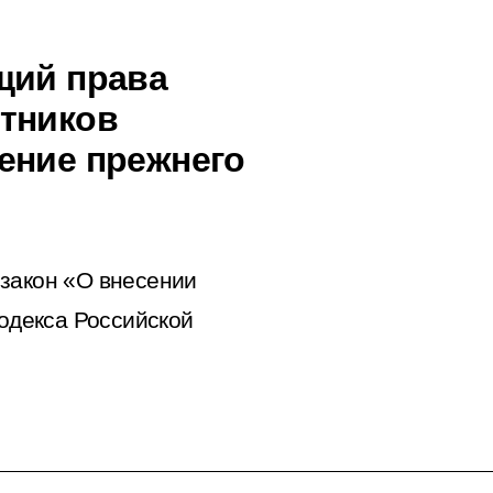
щий права
ктников
ение прежнего
 закон «О внесении
одекса Российской