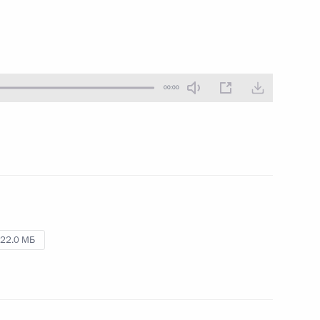
00:00
00:00
Совещание с постоянными
членами Совета
Безопасности
16 апреля 2020 года
Аудио, 5 мин.
22.0 МБ
В начале совещания
с постоянными членами Совета
Безопасности Президент
обратился к гражданам страны.