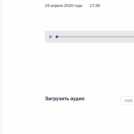
15 апреля 2020 года
17:30
Совещание о ходе строительства
и перепрофилирования
медицинских учреждений
в регионах
17 апреля 2020 года
Аудио, 1 ч.
Загрузить аудио
mp3,
В режиме видеоконференции
Президент провёл совещание
о ходе строительства
и перепрофилирования
медицинских учреждений для