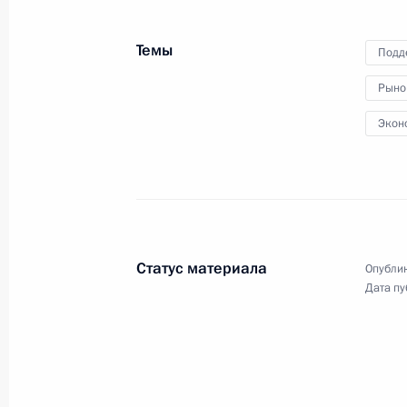
приёма больных коронавирусной
инфекцией в регионах Российской
Темы
Подд
Федерации.
Рыно
Экон
Совещание по вопросам
развития строительной
отрасли
Статус материала
Опублик
16 апреля 2020 года
Аудио, 40 мин.
Дата пу
Президент провёл в режиме
видеоконференции совещание
по вопросам развития
строительной отрасли.