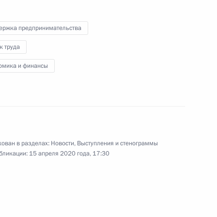
ержка предпринимательства
к труда
омика и финансы
Совещание с членами
Правительства
ован в разделах:
Новости
,
Выступления и стенограммы
15 апреля 2020 года
Аудио, 23 мин.
бликации:
15 апреля 2020 года, 17:30
Президент провёл совещание
с членами Правительства
в режиме видеоконференции.