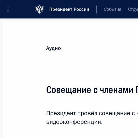
Президент России
События
Стру
Видеозаписи
Фотографии
Аудиозапи
Все материалы
Выступления
Совещан
Аудио
Показа
Совещание с членами 
Совещание по вопросу
Президент провёл совещание с 
эпидемиологической о
видеоконференции.
20 апреля 2020 года
Московская облас