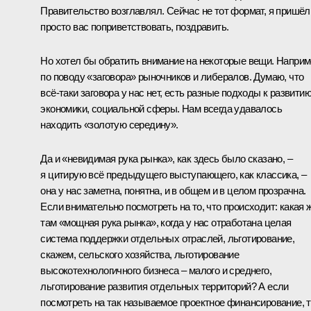
Правительство возглавлял. Сейчас не тот формат, я пришёл
просто вас поприветствовать, поздравить.
Но хотел бы обратить внимание на некоторые вещи. Наприм
по поводу «заговора» рыночников и либералов. Думаю, что
всё‑таки заговора у нас нет, есть разные подходы к развити
экономики, социальной сферы. Нам всегда удавалось
находить «золотую середину».
Да и «невидимая рука рынка», как здесь было сказано, –
я цитирую всё предыдущего выступающего, как классика, –
она у нас заметна, понятна, и в общем и в целом прозрачна.
Если внимательно посмотреть на то, что происходит: какая 
там «мощная рука рынка», когда у нас отработана целая
система поддержки отдельных отраслей, льготирование,
скажем, сельского хозяйства, льготирование
высокотехнологичного бизнеса – малого и среднего,
льготирование развития отдельных территорий? А если
посмотреть на так называемое проектное финансирование, 