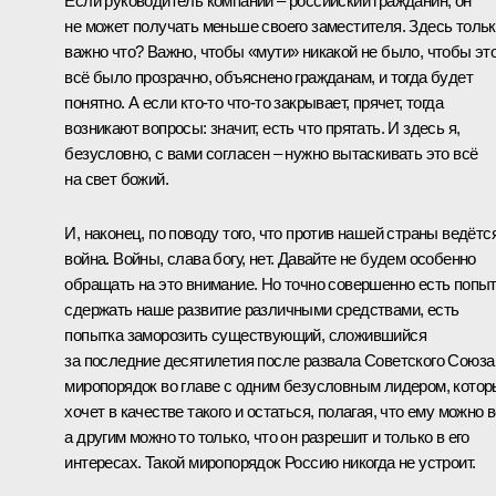
Если руководитель компании – российский гражданин, он
не может получать меньше своего заместителя. Здесь толь
важно что? Важно, чтобы «мути» никакой не было, чтобы эт
всё было прозрачно, объяснено гражданам, и тогда будет
понятно. А если кто‑то что‑то закрывает, прячет, тогда
возникают вопросы: значит, есть что прятать. И здесь я,
безусловно, с вами согласен – нужно вытаскивать это всё
на свет божий.
И, наконец, по поводу того, что против нашей страны ведётс
война. Войны, слава богу, нет. Давайте не будем особенно
обращать на это внимание. Но точно совершенно есть попы
сдержать наше развитие различными средствами, есть
попытка заморозить существующий, сложившийся
за последние десятилетия после развала Советского Союза
миропорядок во главе с одним безусловным лидером, кото
хочет в качестве такого и остаться, полагая, что ему можно в
а другим можно то только, что он разрешит и только в его
интересах. Такой миропорядок Россию никогда не устроит.