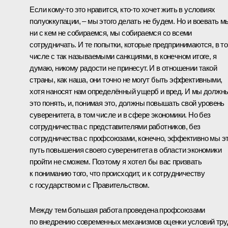
Если кому‑то это нравится, кто‑то хочет жить в условиях
полуоккупации, – мы этого делать не будем. Но и воевать м
ни с кем не собираемся, мы собираемся со всеми
сотрудничать. И те попытки, которые предпринимаются, в т
числе с так называемыми санкциями, в конечном итоге, я
думаю, никому радости не принесут. И в отношении такой
страны, как наша, они точно не могут быть эффективными,
хотя наносят нам определённый ущерб и вред. И мы должн
это понять, и, понимая это, должны повышать свой уровень
суверенитета, в том числе и в сфере экономики. Но без
сотрудничества с представителями работников, без
сотрудничества с профсоюзами, конечно, эффективно мы э
путь повышения своего суверенитета в области экономики
пройти не сможем. Поэтому я хотел бы вас призвать
к пониманию того, что происходит, и к сотрудничеству
с государством и с Правительством.
Между тем большая работа проведена профсоюзами
по внедрению современных механизмов оценки условий тру