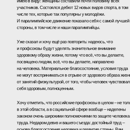
имею в виду: женщины составили почти половину всех
участников. Состоялся дебют 12 новых видов спорта, в том
числе тех, которые так популярны у молодёжи.
И паралимпийское движение показало себя с самой лучшей
стороны, в том числе и наши паралимпийцы.
Уже сказал и хочу ещё раз повторить: надеюсь, что
и профсоюзы будут уделять значительное внимание
здоровому образу жизни, потому что всё, что вы делаете,
посвящено людям, всё, что вы делаете, направлено
на человека. Материальное благосостояние, условия труда
не могут восприниматься в отрыве от здорового образа жизн
от занятий физкультурой, от того, чтобы человек чувствовал
себя здоровым, полноценным.
Хочу отметить, что российские профсоюзы в целом – не тол
в этой области, а в социальной сфере вообще – наделены
законом очень широкими полномочиями по защите человека
труда. Недаром девиз и вашего съезда: достойный труд –
основа благосостояния человека и развития страны. Вам