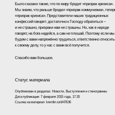
Было сказано также, что по миру бродит «призрак кризиса».
Мы знаем, что раньше бродил «призрак коммунизма», тепер
«призрак кризиса». Представители наших традиционных
конфессий говорят: достаточно к Господу обратиться –
и не страшно, призраки нам не страшны. Но, как в народе
говорят, на бога надейся, а сам не плошай. Поэтому если мы
будем с вами напряжённо трудиться, ответственно относить
к своему делу, то у нас с вами всё получится.
Спасибо вам большое.
Статус материала
Опубликован в разделах:
Новости
,
Выступления и стенограммы
Дата публикации:
7 февраля 2015 года, 17:20
Ссылка на материал:
kremlin.ru/d/47636