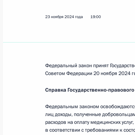
23 ноября 2024 года
19:00
Установлена уголовная ответственн
в налоговые органы заведомо подл
и налоговых деклараций
23 ноября 2024 года, 19:30
Федеральный закон принят Государств
Советом Федерации 20 ноября 2024 г
Расширен перечень доходов, осво
от налогообложения НДФЛ
Справка Государственно-правового
23 ноября 2024 года, 19:00
Федеральным законом освобождаются 
лиц доходы, полученные добровольца
расходов на оплату медицинских услуг
В Налоговый кодекс внесены измен
в соответствии с требованиями к сос
участника Военного инновационног