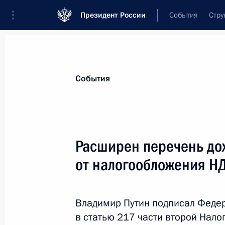
Президент России
События
Стру
Материалы по выбранной теме
События
Налоги,
782 результата
Расширен перечень до
Показа
от налогообложения Н
Внесены изменения в часть вторую
и отдельные законодательные акт
Владимир Путин подписал Феде
в статью 217 части второй Нало
29 ноября 2024 года, 13:30