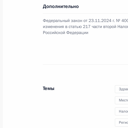
Дополнительно
Подписан закон, расширяющий ви
деятельности для применения пате
Федеральный закон от 23.11.2024 г. № 40
налогообложения
изменения в статью 217 части второй Нало
Российской Федерации
23 ноября 2024 года, 18:00
Встреча с руководителем Федераль
Даниилом Егоровым
21 ноября 2024 года, 11:50
Темы
Здра
Мест
Работникам и ветеранам налоговы
Федерации
Нало
21 ноября 2024 года, 09:00
Реги