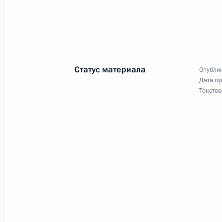
Перечень поручений по итогам сов
Правительства
17 ноября 2024 года, 19:30
Статус материала
Опублик
Дата пу
Текстов
Подписан закон о ратификации ме
Россией и Малайзией об устранен
и предотвращении избежания нал
2 ноября 2024 года, 14:15
Подписан закон о ратификации ме
Россией и Абхазией об избежании