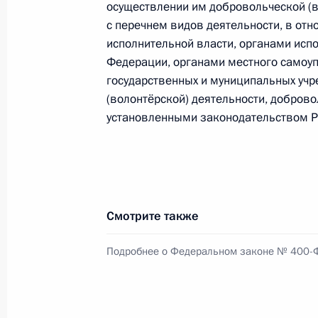
осуществлении им добровольческой (в
23 ноября 2024 года, 18:55
с перечнем видов деятельности, в от
исполнительной власти, органами исп
Федерации, органами местного самоу
государственных и муниципальных уч
В часть первую Налогового кодекс
(волонтёрской) деятельности, добров
корреспондирующие изменения в с
установленными законодательством Р
в России зон территориального ра
23 ноября 2024 года, 18:25
В часть вторую Налогового кодекс
Смотрите также
уточняющие перечень действий по 
ЭВМ, баз данных и топологий инте
Подробнее о Федеральном законе № 400-
23 ноября 2024 года, 18:05