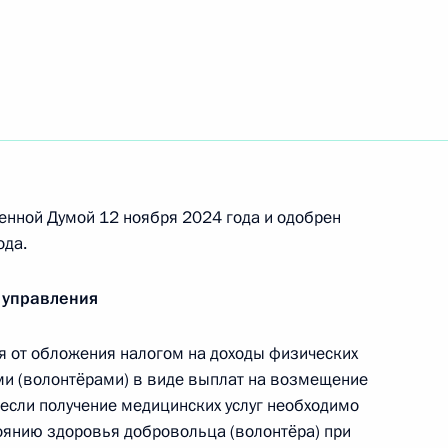
ость за сбыт и представление
ожных счетов-фактур
енной Думой 12 ноября 2024 года и одобрен
ода.
бождаемых
 управления
от обложения налогом на доходы физических
ми (волонтёрами) в виде выплат на возмещение
, если получение медицинских услуг необходимо
ения, касающиеся статуса
тоянию здоровья добровольца (волонтёра) при
о технополиса «Эра»