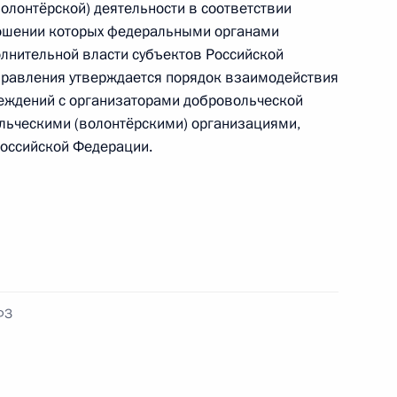
олонтёрской) деятельности в соответствии
ношении которых федеральными органами
олнительной власти субъектов Российской
правления утверждается порядок взаимодействия
реждений с организаторами добровольческой
а внесены
ольческими (волонтёрскими) организациями,
вязи с упразднением
оссийской Федерации.
звития
а внесены изменения,
госрегистрации программ для
гральных микросхем
ФЗ