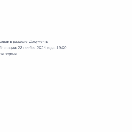
ещания с членами
ован в разделе:
Документы
бликации:
23 ноября 2024 года, 19:00
ая версия
жправсоглашения между
ии двойного налогообложения
огообложения
жправсоглашения между
 двойного налогообложения