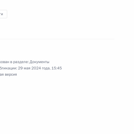
ги
екоторые категории лиц
твенную регистрацию права
ован в разделе:
Документы
бликации:
29 мая 2024 года, 15:45
 совершенствование порядка
ая версия
алоговых вычетов по НДФЛ
ых сбережений граждан
7 части первой Налогового