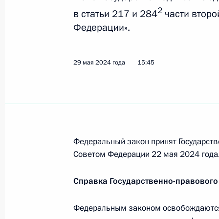
2
в статьи 217 и 284
части второ
Федерации».
Президент подписал закон о введе
НДФЛ с 2025 года
29 мая 2024 года
15:45
12 июля 2024 года, 17:05
Подписан закон, предоставляющий 
льгот участникам свободной эконо
территориях новых субъектов РФ
Федеральный закон принят Государств
Советом Федерации 22 мая 2024 года
22 июня 2024 года, 13:55
Справка Государственно-правового
Подписан закон, распространяющ
Федеральным законом освобождаются 
свободной экономической зоны на