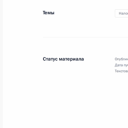
Темы
Нало
Подписан закон, освобождающий н
от уплаты госпошлины за государс
собственности
22 апреля 2024 года, 16:20
Статус материала
Опублик
Дата пу
Подписан закон, направленный на
Текстов
предоставления инвестиционных н
в целях формирования долгосрочн
23 марта 2024 года, 18:40
Внесено изменение в статью 105–1