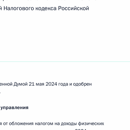
й Налогового кодекса Российской
нии прогрессивной шкалы
право на ряд налоговых
мической зоны на отдельных
енной Думой 21 мая 2024 года и одобрен
.
 управления
ий преференциальный режим
от обложения налогом на доходы физических
 определённые