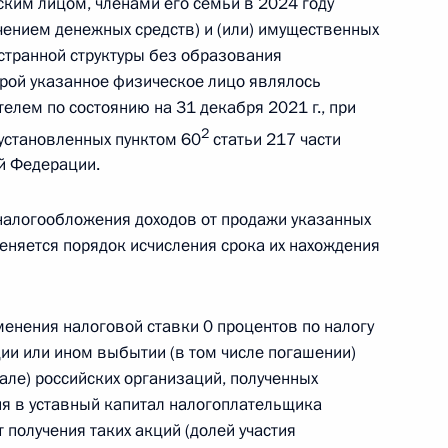
ским лицом, членами его семьи в 2024 году
рии ДНР, ЛНР, Запорожской
чением денежных средств) и (или) имущественных
остранной структуры без образования
орой указанное физическое лицо являлось
елем по состоянию на 31 декабря 2021 г., при
2
установленных пунктом 60
статьи 217 части
й Федерации.
т налога на прибыль
ты на инновационное
 налогообложения доходов от продажи указанных
няется порядок исчисления срока их нахождения
менения налоговой ставки 0 процентов по налогу
ий возможность сохранить
ии или ином выбытии (в том числе погашении)
ии активов контролируемых
тале) российских организаций, полученных
я в уставный капитал налогоплательщика
 получения таких акций (долей участия