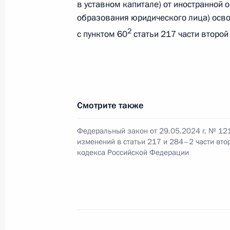
в уставном капитале) от иностранной 
образования юридического лица) осв
2
с пунктом 60
статьи 217 части второй
Внесены изменения в части первую
29 мая 2024 года, 14:00
Смотрите также
Внесены изменения в часть вторую
22 апреля 2024 года, 17:00
Федеральный закон от 29.05.2024 г. № 12
изменений в статьи 217 и 284–2 части вто
кодекса Российской Федерации
В Налоговый кодекс внесены изме
подтверждение права на нулевую с
товаров и услуг
22 апреля 2024 года, 16:40