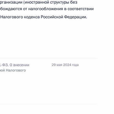
организации (иностранной структуры без
обождаются от налогообложения в соответствии
 Налогового кодекса Российской Федерации.
 и вторую Налогового кодекса
 Налогового кодекса
1-ФЗ. О внесении
29 мая 2024 года
рой Налогового
нения, упрощающие
тавку НДС при экспорте