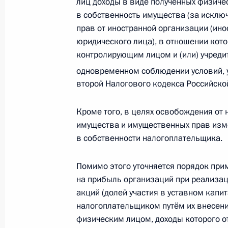
лиц доходы в виде полученных физиче
Правительством отдельные террито
в собственность имущества (за исклю
и Херсонской областей
прав от иностранной организации (ин
юридического лица), в отношении кот
22 июня 2024 года, 13:50
контролирующим лицом и (или) учредит
одновременном соблюдении условий, 
второй Налогового кодекса Российско
Подписан закон, освобождающий о
субсидируемые государством гран
Кроме того, в целях освобождения от
развитие
имущества и имущественных прав изме
29 мая 2024 года, 15:55
в собственности налогоплательщика.
Помимо этого уточняется порядок при
Подписан закон, предусматривающ
на прибыль организаций при реализац
льготу по НДФЛ при переоформлен
акций (долей участия в уставном капи
налогоплательщиком путём их внесени
иностранных компаний
физическим лицом, доходы которого от
29 мая 2024 года, 15:45