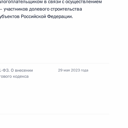
алогоплательщиком в связи с осуществлением
– участников долевого строительства
субъектов Российской Федерации.
нения, касающиеся
ва в долгосрочных
1-ФЗ. О внесении
29 мая 2023 года
гового кодекса
 направлению «Экономика