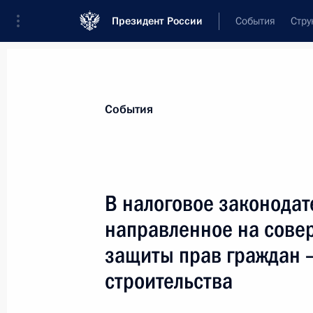
Президент России
События
Стру
Материалы по выбранной теме
События
Налоги,
782 результата
В налоговое законодат
Показа
направленное на сове
защиты прав граждан –
Подписан закон о ратификации пр
строительства
НДС при оказании электронных усл
Евразийского экономического сою