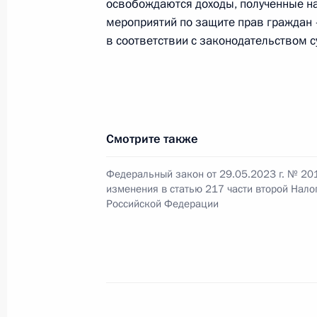
освобождаются доходы, полученные н
кодекса
мероприятий по защите прав граждан 
10 июля 2023 года, 13:30
в соответствии с законодательством 
В законодательство внесены изме
государственно-частного партнёрст
Смотрите также
инфраструктурных проектах
10 июля 2023 года, 13:10
Федеральный закон от 29.05.2023 г. № 20
изменения в статью 217 части второй Нало
Российской Федерации
Заседание комиссии Госсовета по
и финансы»
5 июля 2023 года, 20:00