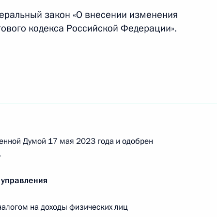
деральный закон «О внесении изменения
гового кодекса Российской Федерации».
говой базы по налогу
ии доходов, получаемых
 договоре инвестиционного
енной Думой 17 мая 2023 года и одобрен
она о рекламе
.
 управления
алогом на доходы физических лиц
8 части второй Налогового