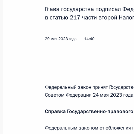
24 июля 2023 года, 12:20
Глава государства подписал Фе
в статью 217 части второй Нало
Уточнён порядок определения нало
29 мая 2023 года
14:40
на прибыль организаций в отношен
налогоплательщиками от участия в
товарищества
10 июля 2023 года, 15:00
Федеральный закон принят Государств
Внесены изменения в статью 8 зак
Советом Федерации 24 мая 2023 года
10 июля 2023 года, 13:40
Справка Государственно-правового
Федеральным законом от обложения н
Внесено изменение в статью 333–3