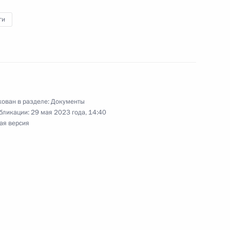
вого кодекса внесены
ги
 случаев от НДС реализацию
ован в разделе:
Документы
а внесены изменения,
бликации:
29 мая 2023 года, 14:40
работ российскими
ая версия
сено изменение,
ие механизмов защиты прав
оительства