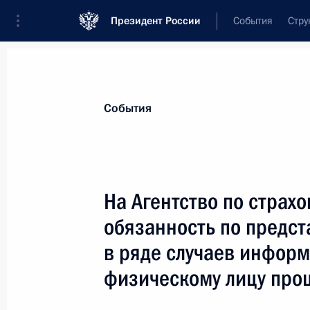
Президент России
События
Стру
Материалы по выбранной теме
События
Налоги,
782 результата
На Агентство по страх
Показа
обязанность по предст
в ряде случаев инфор
Внесено изменение в статью 102 ч
физическому лицу про
кодекса
19 декабря 2022 года, 14:55