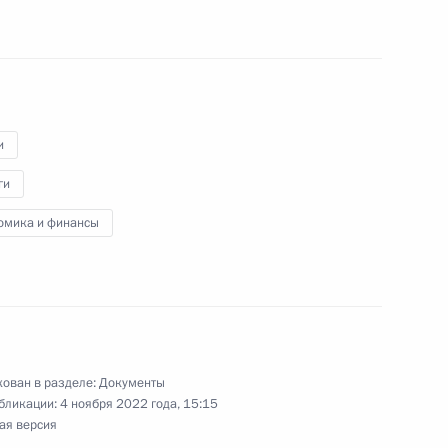
нения, касающиеся
рифов страховых взносов для
 и свободного порта
и
ги
омика и финансы
НС факта мобилизации
я ему кредитных каникул
ован в разделе:
Документы
бликации:
4 ноября 2022 года, 15:15
ая версия
 реализацию концепции