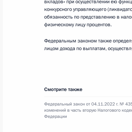
19 декабря 2022 года, 12:15
вкладов» при осуществлении ею функ
конкурсного управляющего (ликвидато
обязанность по представлению в нал
физическому лицу процентов.
Встреча с руководителем ФНС Дан
21 ноября 2022 года, 19:35
Федеральным законом также определя
лицом дохода по выплатам, осуществ
Подписан закон, индексирующий ст
объектами водных биологических р
21 ноября 2022 года, 14:25
Смотрите также
Федеральный закон от 04.11.2022 г. № 43
Внесены изменения в статью 4 част
изменений в часть вторую Налогового коде
Федерации
Налогового кодекса, а также в от
21 ноября 2022 года, 14:20