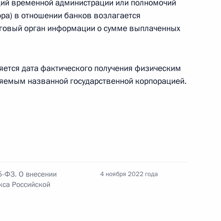
ций временной администрации или полномочий
ра) в отношении банков возлагается
оговый орган информации о сумме выплаченных
иилом Егоровым
ется дата фактического получения физическим
ляемым названной государственной корпорацией.
авки сбора за пользование
есурсов
5-ФЗ. О внесении
4 ноября 2022 года
и первой и в часть вторую
кса Российской
дельные законодательные акты