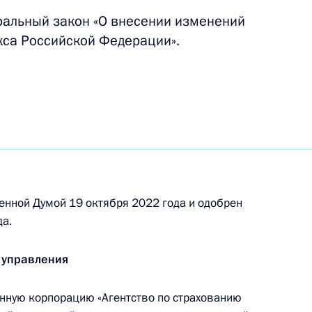
ральный закон «О внесении изменений
кса Российской Федерации».
верждение нулевой ставки
овую нагрузку на НКО при
енной Думой 19 октября 2022 года и одобрен
а.
 управления
и двойного назначения
нную корпорацию «Агентство по страхованию