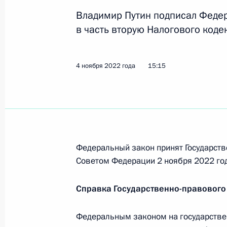
Владимир Путин подписал Феде
в часть вторую Налогового коде
Подписан закон, упрощающий подт
НДС для экспортёров
4 ноября 2022 года
15:15
19 декабря 2022 года, 14:40
Подписан закон, снижающий налог
реализации федеральных проектов
Федеральный закон принят Государств
19 декабря 2022 года, 12:30
Советом Федерации 2 ноября 2022 год
Справка Государственно-правового
Разработчики программ военного 
освобождаются от уплаты НДС
Федеральным законом на государстве